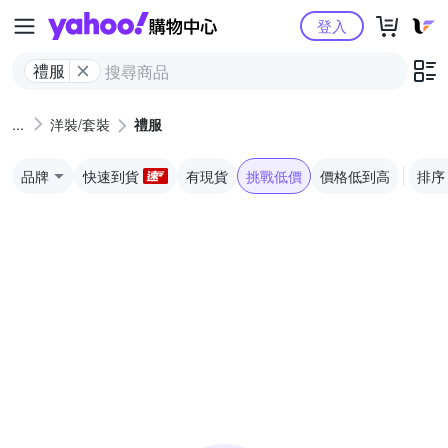
Yahoo購物中心
登入
禮服
洋裝/套裝
禮服
品牌
快速到貨
有現貨
挑戰低價
價格低到高
排序