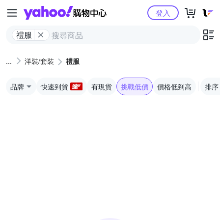
Yahoo購物中心
登入
禮服
洋裝/套裝
禮服
品牌
快速到貨
有現貨
挑戰低價
價格低到高
排序