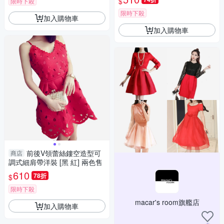
$
限時下殺
限時下殺
加入購物車
加入購物車
前後V領蕾絲鏤空造型可
商店
調式細肩帶洋裝 [黑 紅] 兩色售
610
78折
$
限時下殺
macar's room旗艦店
加入購物車