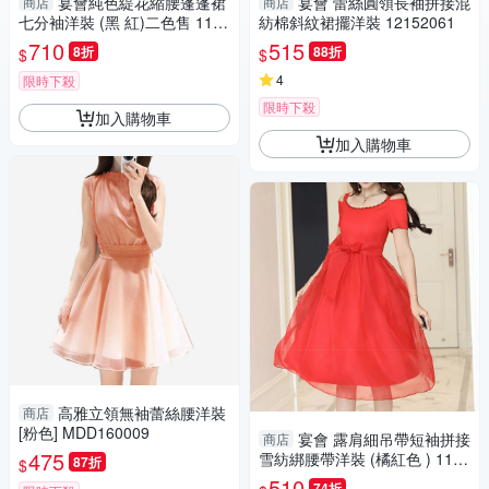
宴會純色緹花縮腰蓬蓬裙
宴會 蕾絲圓領長袖拼接混
商店
商店
七分袖洋裝 (黑 紅)二色售 1175
紡棉斜紋裙擺洋裝 12152061
2029
710
515
8折
88折
$
$
4
限時下殺
限時下殺
加入購物車
加入購物車
高雅立領無袖蕾絲腰洋裝
商店
[粉色] MDD160009
宴會 露肩細吊帶短袖拼接
商店
475
雪紡綁腰帶洋裝 (橘紅色 ) 1195
87折
$
2057
510
74折