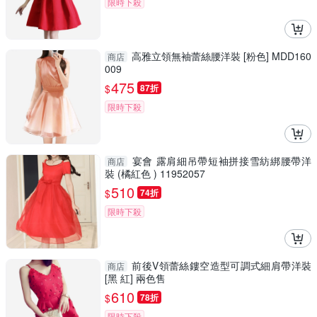
限時下殺
高雅立領無袖蕾絲腰洋裝 [粉色] MDD160
商店
009
475
$
87折
限時下殺
宴會 露肩細吊帶短袖拼接雪紡綁腰帶洋
商店
裝 (橘紅色 ) 11952057
510
$
74折
限時下殺
前後V領蕾絲鏤空造型可調式細肩帶洋裝
商店
[黑 紅] 兩色售
610
$
78折
限時下殺