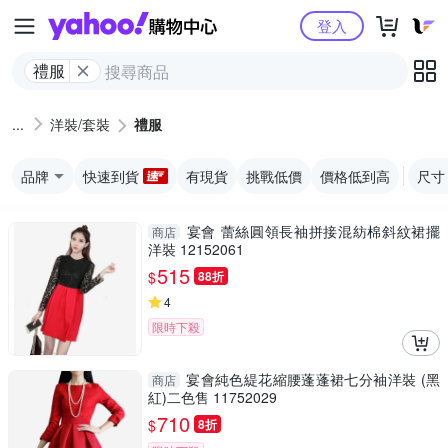
Yahoo購物中心
登入
禮服
洋裝/套裝
禮服
品牌
快速到貨
有現貨
挑戰低價
價格低到高
尺寸
宴會 蕾絲圓領長袖拼接混紡棉斜紋裙擺
商店
洋裝 12152061
515
$
88折
4
限時下殺
宴會純色緹花縮腰蓬蓬裙七分袖洋裝 (黑
商店
紅)二色售 11752029
710
$
8折