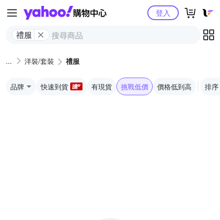
Yahoo購物中心
登入
禮服
洋裝/套裝
禮服
品牌
快速到貨
有現貨
挑戰低價
價格低到高
排序