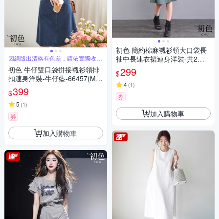
初色 簡約棉麻襯衫領大口袋長
因絕版出清略有色差，請依實際收到
袖中長連衣裙連身洋裝-共2色-3
商品為主
2650(M-2XL可選)
初色 牛仔雙口袋拼接襯衫領排
299
$
扣連身洋裝-牛仔藍-66457(M-2
4
(
1
)
XL可選)
399
$
券
5
(
1
)
加入購物車
券
加入購物車