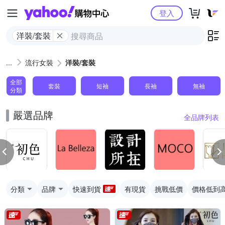
Yahoo購物中心
登入
洋裝/套裝
流行女裝
洋裝/套裝
全部
套裝
短袖
長袖
無袖
分類
嚴選品牌
全品牌列表
分類
品牌
快速到貨
有現貨
挑戰低價
價格低到