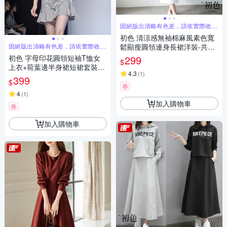
因絕版出清略有色差，請依實際收到
商品為主
初色 清涼感無袖棉麻風素色寬
因絕版出清略有色差，請依實際收到
鬆顯瘦圓領連身長裙洋裝-共2
商品為主
色-69479(M-XL可選)
初色 字母印花圓領短袖T恤女
299
$
上衣+荷葉邊半身裙短裙套裝-
4.3
(
1
)
灰色-34840(M-XL可選)
399
$
券
4
(
1
)
加入購物車
券
加入購物車