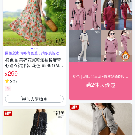
因絕版出清略有色差，請依實際收到
商品為主
初色 甜美碎花寬鬆無袖棉麻背
心連衣裙洋裝-花色-68461(M-2
XL可選)
299
$
初色｜絕版品出清~快速到貨$99up(二)
5
(
1
)
滿2件大優惠
券
加入購物車