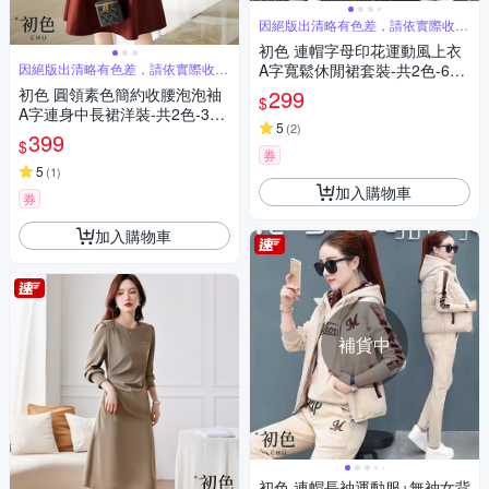
因絕版出清略有色差，請依實際收到
商品為主
初色 連帽字母印花運動風上衣
因絕版出清略有色差，請依實際收到
A字寬鬆休閒裙套裝-共2色-646
商品為主
02(M-2XL可選)
初色 圓領素色簡約收腰泡泡袖
299
$
A字連身中長裙洋裝-共2色-321
5
(
2
)
84(M-2XL可選)
399
$
券
5
(
1
)
加入購物車
券
加入購物車
補貨中
初色 連帽長袖運動服+無袖女背