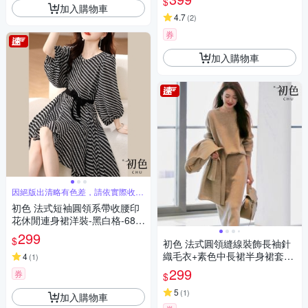
$
加入購物車
4.7
(
2
)
券
加入購物車
因絕版出清略有色差，請依實際收到
商品為主
初色 法式短袖圓領系帶收腰印
花休閒連身裙洋裝-黑白格-683
34(M-2XL可選)
299
$
初色 法式圓領縫線裝飾長袖針
織毛衣+素色中長裙半身裙套
4
(
1
)
裝-共3色-32515(F可選)
299
券
$
5
(
1
)
加入購物車