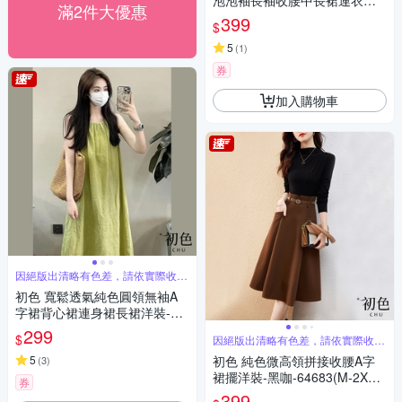
泡泡袖長袖收腰中長裙連衣裙
滿2件大優惠
連身洋裝長洋裝-咖色-31837(M
399
$
-2XL可選)
5
(
1
)
券
加入購物車
因絕版出清略有色差，請依實際收到
商品為主
初色 寬鬆透氣純色圓領無袖A
字裙背心裙連身裙長裙洋裝-綠
色-69524(M-2XL可選)
299
$
因絕版出清略有色差，請依實際收到
商品為主
5
初色 純色微高領拼接收腰A字
(
3
)
裙擺洋裝-黑咖-64683(M-2XL
券
可選)
399