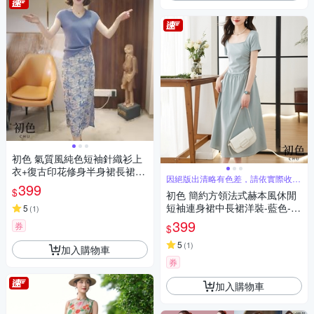
初色 氣質風純色短袖針織衫上
衣+復古印花修身半身裙長裙套
因絕版出清略有色差，請依實際收到
裝-藍衣花色裙-11298(M-2XL
399
商品為主
$
初色 簡約方領法式赫本風休閒
可選)
短袖連身裙中長裙洋裝-藍色-69
5
(
1
)
949(M-2XL可選)
399
券
$
5
(
1
)
加入購物車
券
加入購物車