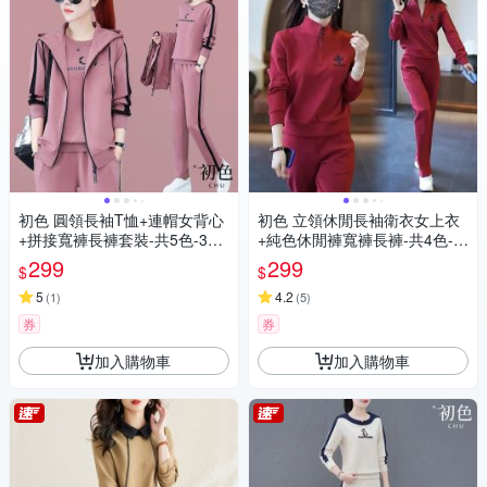
初色 圓領長袖T恤+連帽女背心
初色 立領休閒長袖衛衣女上衣
+拼接寬褲長褲套裝-共5色-396
+純色休閒褲寬褲長褲-共4色-3
31(M-4XL可選)
9627(M-4XL可選)
299
299
$
$
5
4.2
(
1
)
(
5
)
券
券
加入購物車
加入購物車