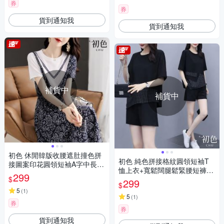
券
券
貨到通知我
貨到通知我
補貨中
補貨中
初色 休閒韓版收腰遮肚撞色拼
初色 純色拼接格紋圓領短袖T
接圖案印花圓領短袖A字中長裙
恤上衣+寬鬆闊腿鬆緊腰短褲套
連衣裙連身洋裝-花色-11483(M
299
$
裝-黑色-11419(M-3XL可選)
299
-4XL可選)
$
5
(
1
)
5
(
1
)
券
券
貨到通知我