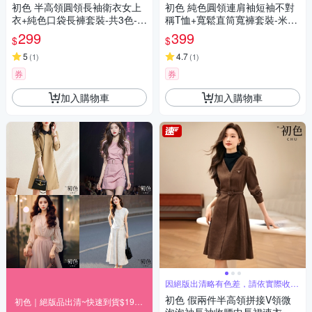
初色 半高領圓領長袖衛衣女上
初色 純色圓領連肩袖短袖不對
衣+純色口袋長褲套裝-共3色-3
稱T恤+寬鬆直筒寬褲套裝-米
9653(L-4XL可選)
色-36017(M-3XL可選)
299
399
$
$
5
4.7
(
1
)
(
1
)
券
券
加入購物車
加入購物車
因絕版出清略有色差，請依實際收到
商品為主
初色 假兩件半高領拼接V領微
初色｜絕版品出清~快速到貨$199up(一)