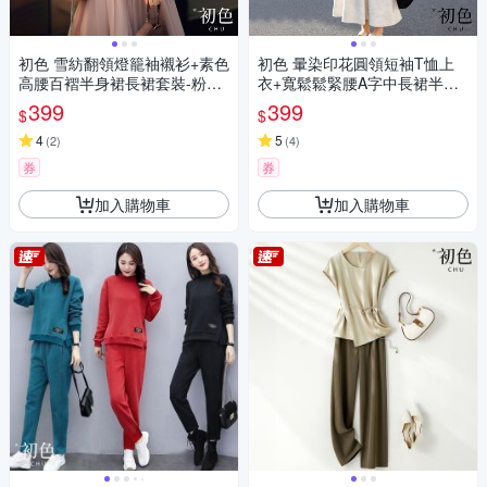
初色 雪紡翻領燈籠袖襯衫+素色
初色 暈染印花圓領短袖T恤上
高腰百褶半身裙長裙套裝-粉紅
衣+寬鬆鬆緊腰A字中長裙半身
色-30706(M-XL可選)
裙套裝-花灰色-11279(M-XL可
399
399
$
$
選)
4
5
(
2
)
(
4
)
券
券
加入購物車
加入購物車