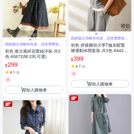
因絕版出清略有色差，請依實際收到
商品為主
因絕版出清略有色差，請依實際收到
初色 拼接圓領大學T恤加鬆緊
商品為主
褲運動休閒套裝-共3色-64433
初色 復古風碎花蕾絲洋裝-共3
(M-2XL可選)
色-60672(M-2XL可選)
399
$
299
$
4.7
(
3
)
4.1
(
3
)
券
券
加入購物車
加入購物車