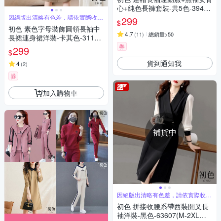
心+純色長褲套裝-共5色-39449
(M-4XL可選)
因絕版出清略有色差，請依實際收到
299
$
商品為主
初色 素色字母裝飾圓領長袖中
4.7
(
11
)
總銷量>50
長裙連身裙洋裝-卡其色-31178
(M-2XL可選)
券
299
$
貨到通知我
4
(
2
)
券
加入購物車
補貨中
因絕版出清略有色差，請依實際收到
商品為主
初色 拼接收腰系帶西裝開叉長
袖洋裝-黑色-63607(M-2XL可