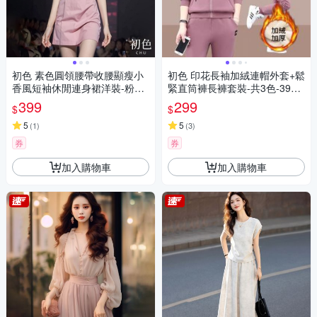
初色 素色圓領腰帶收腰顯瘦小
初色 印花長袖加絨連帽外套+鬆
香風短袖休閒連身裙洋裝-粉紅
緊直筒褲長褲套裝-共3色-3965
色-34913(M-XL可選)
7(M-3XL可選)
399
299
$
$
5
5
(
1
)
(
3
)
券
券
加入購物車
加入購物車