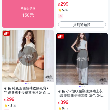
選)
299
$
商品折價券
5
(
3
)
150元
券
貨到通知我
補貨中
補貨中
初色 純色圓領短袖收腰氣質A
初色 小V領收腰顯瘦無袖上衣
字連身裙中長裙連衣洋裝-白色-
+高腰闊腿長褲套裝-灰色-3491
11266(M-2XL可選)
299
$
4(M-2XL可選)
399
$
4.3
(
1
)
5
(
1
)