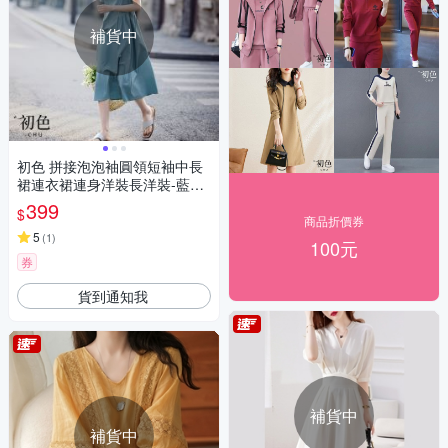
補貨中
初色 拼接泡泡袖圓領短袖中長
裙連衣裙連身洋裝長洋裝-藍色-
34896(M-2XL可選)
399
$
商品折價券
5
(
1
)
100元
券
貨到通知我
補貨中
補貨中