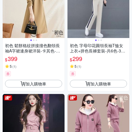
初色 鬆餅格紋拼接撞色翻領長
初色 字母印花圓領長袖T恤女
袖A字裙連身裙洋裝-卡其色-31
上衣+拼色長褲套裝-共6色-396
089(M-2XL可選)
42(M-3XL可選)
399
299
$
$
5
5
(
1
)
(
1
)
券
券
加入購物車
加入購物車