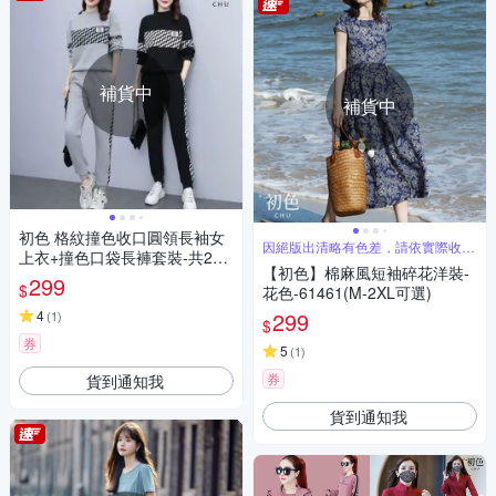
補貨中
補貨中
初色 格紋撞色收口圓領長袖女
因絕版出清略有色差，請依實際收到
上衣+撞色口袋長褲套裝-共2色-
商品為主
【初色】棉麻風短袖碎花洋裝-
39647(M-4XL可選)
299
$
花色-61461(M-2XL可選)
4
299
(
1
)
$
券
5
(
1
)
券
貨到通知我
貨到通知我