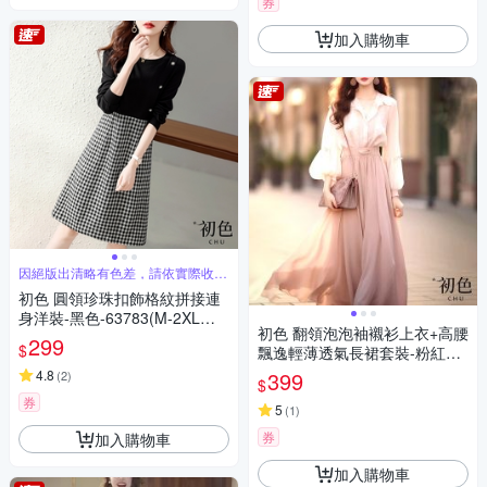
券
加入購物車
因絕版出清略有色差，請依實際收到
商品為主
初色 圓領珍珠扣飾格紋拼接連
身洋裝-黑色-63783(M-2XL可
初色 翻領泡泡袖襯衫上衣+高腰
選)
299
$
飄逸輕薄透氣長裙套裝-粉紅色-
30666(M-XL可選)
4.8
399
(
2
)
$
券
5
(
1
)
券
加入購物車
加入購物車