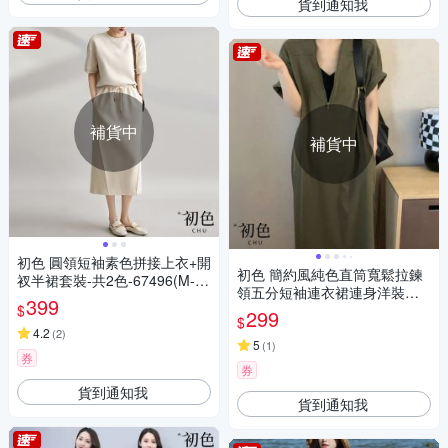
貨到通知我
補貨中
補貨中
初色 圓領短袖素色拼接上衣+開
初色 簡約風純色直筒寬鬆拉鍊
衩半裙套裝-共2色-67496(M-X
領五分短袖連衣裙連身洋裝長
L可選)
399
$
洋裝-共3色-11213(M-4XL可選)
299
$
4.2
(
2
)
5
(
1
)
券
券
貨到通知我
貨到通知我