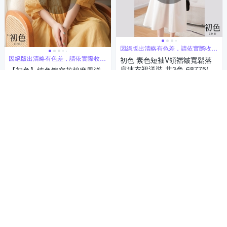
因絕版出清略有色差，請依實際收到
商品為主
因絕版出清略有色差，請依實際收到
初色 素色短袖V領褶皺寬鬆落
商品為主
肩連衣裙洋裝-共3色-68775(M-
【初色】純色鏤空花棉麻風洋
2XL可選)
裝-共7色-61445(M-2XL可選)
299
$
299
$
5
(
3
)
5
(
4
)
券
券
貨到通知我
貨到通知我
補貨中
補貨中