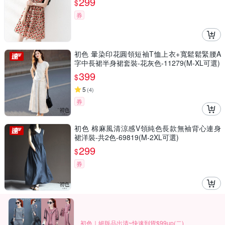
299
$
券
初色 暈染印花圓領短袖T恤上衣+寬鬆鬆緊腰A
字中長裙半身裙套裝-花灰色-11279(M-XL可選)
399
$
5
(
4
)
券
初色 棉麻風清涼感V領純色長款無袖背心連身
裙洋裝-共2色-69819(M-2XL可選)
299
$
券
初色｜絕版品出清~快速到貨$99up(二)