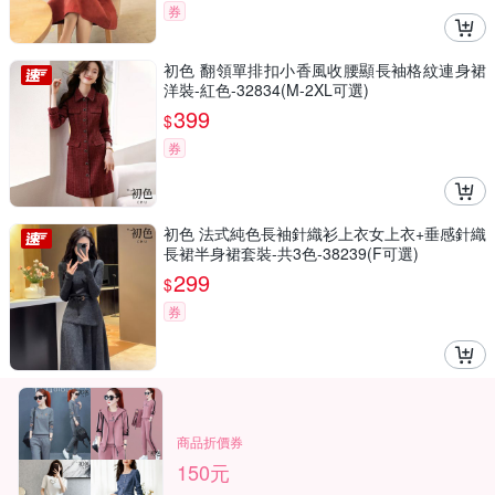
券
初色 翻領單排扣小香風收腰顯長袖格紋連身裙
洋裝-紅色-32834(M-2XL可選)
399
$
券
初色 法式純色長袖針織衫上衣女上衣+垂感針織
長裙半身裙套裝-共3色-38239(F可選)
299
$
券
商品折價券
150元