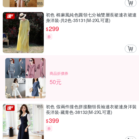
初色 棉麻風純色圓領七分袖雙層長裙連衣裙連
身洋裝-共2色-35131(M-2XL可選)
299
$
券
商品折價券
50元
初色 假兩件撞色拼接翻領長袖連衣裙連身洋裝
長洋裝-藏青色-38132(M-2XL可選)
399
$
券