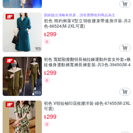
因絕版出清略有色差，請依實際收到商品為主
初色 簡約俐落V型立領收腰束帶連身洋裝-共2
色-66524(M-2XL可選)
299
$
券
初色 寬鬆顯瘦翻領長袖拉鍊運動外套女外套+條
紋修身運動褲寬褲長褲套裝-共3色-39450(M-4
XL可選)
299
$
券
初色 V領短袖印花收腰洋裝-綠色-67455(M-2XL
可選)
299
$
券