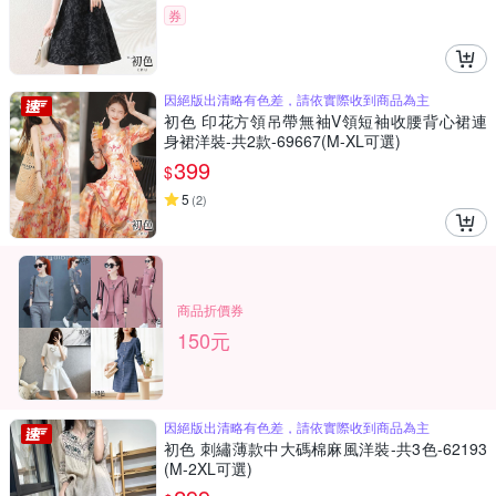
券
因絕版出清略有色差，請依實際收到商品為主
初色 印花方領吊帶無袖V領短袖收腰背心裙連
身裙洋裝-共2款-69667(M-XL可選)
399
$
5
(
2
)
商品折價券
150元
因絕版出清略有色差，請依實際收到商品為主
初色 刺繡薄款中大碼棉麻風洋裝-共3色-62193
(M-2XL可選)