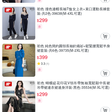
初色 撞色連帽長袖T恤女上衣+束口運動長褲套
裝-共2色-39638(M-4XL可選)
299
$
券
初色 純色簡約圓領長袖針織衫+鬆緊腰寬鬆半身
裙套裝-共6色-39735(M-2XL可選)
399
$
3.3
(
1
)
券
初色 蝴蝶緹花印花V領吊帶無袖寬鬆顯中長裙
吊帶裙連衣裙連身洋裝-黑色-35534(M-XL可選)
299
$
券