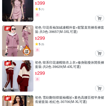
399
$
5
(
1
)
券
初色 印花長袖加絨連帽外套+鬆緊直筒褲長褲套
裝-共3色-39657(M-3XL可選)
299
$
5
(
3
)
券
初色 韓系印花連帽衛衣上衣+修身顯瘦休閒長褲
套裝-共2色-39629(M-4XL可選)
299
$
券
初色 雪紡翻領燈籠袖襯衫+素色高腰百褶半身裙
長裙套裝-粉紅色-30706(M-XL可選)