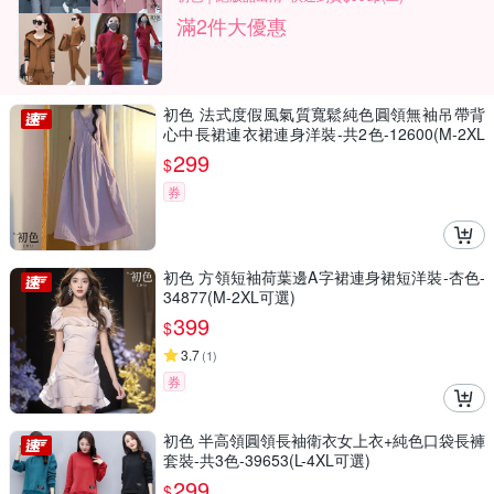
滿2件大優惠
初色 法式度假風氣質寬鬆純色圓領無袖吊帶背
心中長裙連衣裙連身洋裝-共2色-12600(M-2XL
可選)
299
$
券
初色 方領短袖荷葉邊A字裙連身裙短洋裝-杏色-
34877(M-2XL可選)
399
$
3.7
(
1
)
券
初色 半高領圓領長袖衛衣女上衣+純色口袋長褲
套裝-共3色-39653(L-4XL可選)
299
$