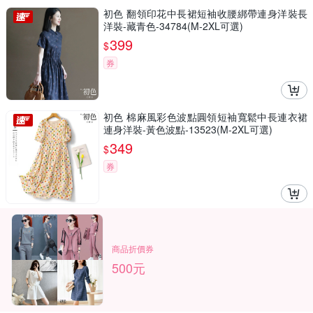
初色 翻領印花中長裙短袖收腰綁帶連身洋裝長
洋裝-藏青色-34784(M-2XL可選)
399
$
券
初色 棉麻風彩色波點圓領短袖寬鬆中長連衣裙
連身洋裝-黃色波點-13523(M-2XL可選)
349
$
券
商品折價券
500元