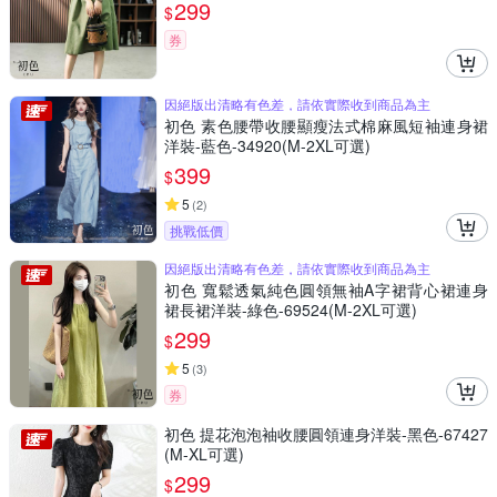
299
$
券
因絕版出清略有色差，請依實際收到商品為主
初色 素色腰帶收腰顯瘦法式棉麻風短袖連身裙
洋裝-藍色-34920(M-2XL可選)
399
$
5
(
2
)
挑戰低價
因絕版出清略有色差，請依實際收到商品為主
初色 寬鬆透氣純色圓領無袖A字裙背心裙連身
裙長裙洋裝-綠色-69524(M-2XL可選)
299
$
5
(
3
)
券
初色 提花泡泡袖收腰圓領連身洋裝-黑色-67427
(M-XL可選)
299
$