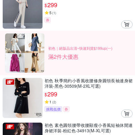
299
$
5
(
1
)
券
初色｜絕版品出清~快速到貨$199up(一)
滿2件大優惠
初色 秋季簡約小香風收腰修身圓領長袖連身裙
洋裝-黑色-30509(M-2XL可選)
299
$
1
(
2
)
挑戰低價
券
初色 素色圓領腰帶收腰顯瘦小香風短袖休閒連
身裙洋裝-粉紅色-34913(M-XL可選)