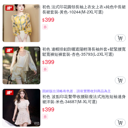
初色 法式印花圓領長袖上衣女上衣+純色中長裙
長裙套裝-黃色-10244(M-2XL可選)
399
$
券
初色 連帽排釦防曬遮陽輕薄長袖外套+鬆緊腰寬
鬆寬褲短褲套裝-杏色-35793(L-2XL可選)
399
$
券
因絕版出清略有色差，請依實際收到商品為主
初色 波點印花繫帶收腰顯瘦法式泡泡短袖連身
裙洋裝-米色-34687(M-XL可選)
399
$
券