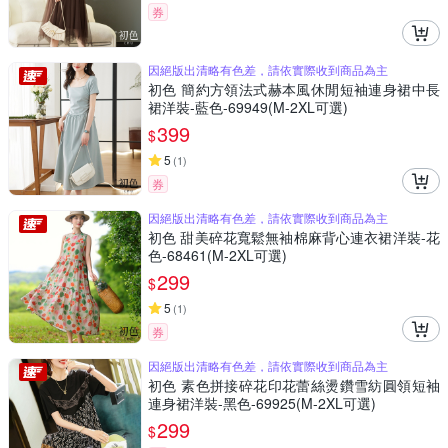
券
因絕版出清略有色差，請依實際收到商品為主
初色 簡約方領法式赫本風休閒短袖連身裙中長
裙洋裝-藍色-69949(M-2XL可選)
399
$
5
(
1
)
券
因絕版出清略有色差，請依實際收到商品為主
初色 甜美碎花寬鬆無袖棉麻背心連衣裙洋裝-花
色-68461(M-2XL可選)
299
$
5
(
1
)
券
因絕版出清略有色差，請依實際收到商品為主
初色 素色拼接碎花印花蕾絲燙鑽雪紡圓領短袖
連身裙洋裝-黑色-69925(M-2XL可選)
299
$