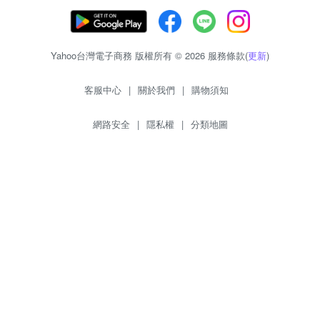
Yahoo台灣電子商務 版權所有 © 2026 服務條款(
更新
)
客服中心
|
關於我們
|
購物須知
網路安全
|
隱私權
|
分類地圖