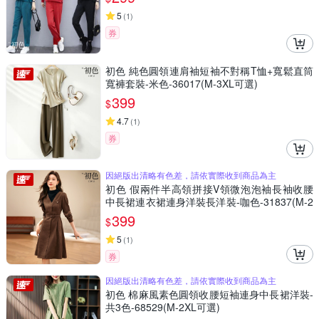
5
(
1
)
券
初色 純色圓領連肩袖短袖不對稱T恤+寬鬆直筒
寬褲套裝-米色-36017(M-3XL可選)
399
$
4.7
(
1
)
券
因絕版出清略有色差，請依實際收到商品為主
初色 假兩件半高領拼接V領微泡泡袖長袖收腰
中長裙連衣裙連身洋裝長洋裝-咖色-31837(M-2
XL可選)
399
$
5
(
1
)
券
因絕版出清略有色差，請依實際收到商品為主
初色 棉麻風素色圓領收腰短袖連身中長裙洋裝-
共3色-68529(M-2XL可選)