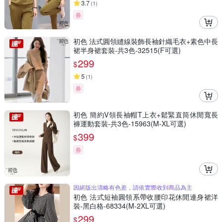
3.7
(
1
)
券
初色 法式圓領縫線裝飾長袖針織毛衣+素色中長
裙半身裙套裝-共3色-32515(F可選)
299
$
5
(
1
)
券
初色 簡約V領長袖帽T上衣+鬆緊直筒休閒寬長
褲運動套裝-共3色-15963(M-XL可選)
399
$
券
因絕版出清略有色差，請依實際收到商品為主
初色 法式短袖圓領系帶收腰印花休閒連身裙洋
裝-黑白格-68334(M-2XL可選)
299
$