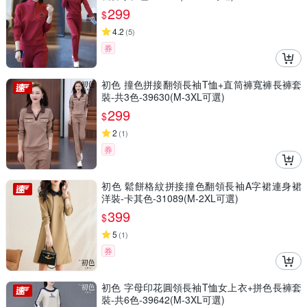
299
$
4.2
(
5
)
券
初色 撞色拼接翻領長袖T恤+直筒褲寬褲長褲套
裝-共3色-39630(M-3XL可選)
299
$
2
(
1
)
券
初色 鬆餅格紋拼接撞色翻領長袖A字裙連身裙
洋裝-卡其色-31089(M-2XL可選)
399
$
5
(
1
)
券
初色 字母印花圓領長袖T恤女上衣+拼色長褲套
裝-共6色-39642(M-3XL可選)