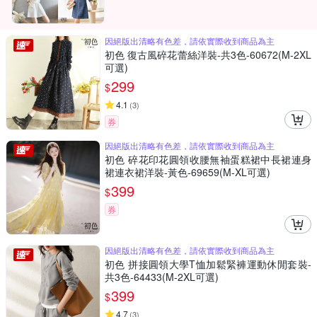
因絕版出清略有色差，請依實際收到商品為主
初色 復古風碎花蕾絲洋裝-共3色-60672(M-2XL
可選)
299
$
4.1
(
3
)
券
因絕版出清略有色差，請依實際收到商品為主
初色 碎花印花圓領收腰無袖蛋糕裙中長裙連身
裙連衣裙洋裝-黃色-69659(M-XL可選)
399
$
券
因絕版出清略有色差，請依實際收到商品為主
初色 拼接圓領大學T恤加鬆緊褲運動休閒套裝-
共3色-64433(M-2XL可選)
399
$
4.7
(
3
)