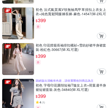
初色 法式氣質風V領無袖馬甲單排扣上衣女上
衣+純色寬鬆闊腿褲長褲-麻色-14547(M-2XL可
選)
399
$
券
初色 印花燈籠長袖排扣襯衫+雪紡紗裙半身裙套
裝-粉紅色-30667(M-XL可選)
399
$
券
因絕版出清略有色差，請依實際收到商品為主
初色 字母印花圓領短袖T恤女上衣+荷葉邊半身
裙短裙套裝-灰色-34840(M-XL可選)
399
$
4
(
1
)
券