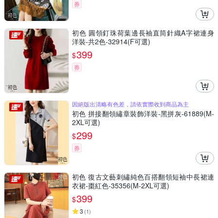
券
初色 圓領釘珠荷葉邊長袖直筒針織A字裙連身
洋裝-共2色-32914(F可選)
399
$
券
因絕版出清略有色差，請依實際收到商品為主
初色 拼接翻領繡章裝飾洋裝-黑拼灰-61889(M-
2XL可選)
299
$
券
初色 復古文藝刺繡純色百搭翻領短袖中長裙連
衣裙-棗紅色-35356(M-2XL可選)
399
$
3
(
1
)