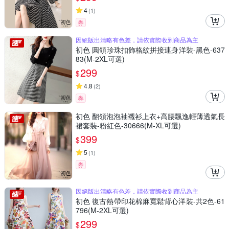
4
(
1
)
券
因絕版出清略有色差，請依實際收到商品為主
初色 圓領珍珠扣飾格紋拼接連身洋裝-黑色-637
83(M-2XL可選)
299
$
4.8
(
2
)
券
初色 翻領泡泡袖襯衫上衣+高腰飄逸輕薄透氣長
裙套裝-粉紅色-30666(M-XL可選)
399
$
5
(
1
)
券
因絕版出清略有色差，請依實際收到商品為主
初色 復古熱帶印花棉麻寬鬆背心洋裝-共2色-61
796(M-2XL可選)
299
$