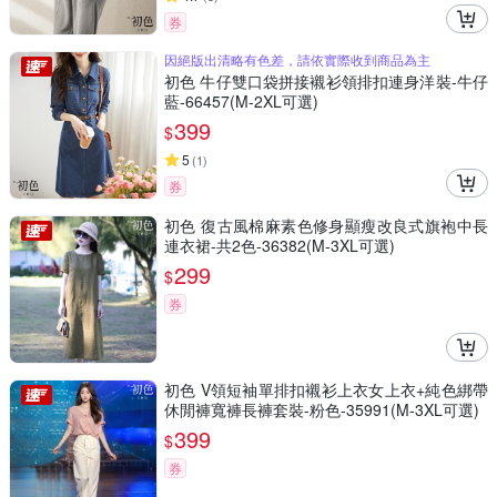
券
因絕版出清略有色差，請依實際收到商品為主
初色 牛仔雙口袋拼接襯衫領排扣連身洋裝-牛仔
藍-66457(M-2XL可選)
399
$
5
(
1
)
券
初色 復古風棉麻素色修身顯瘦改良式旗袍中長
連衣裙-共2色-36382(M-3XL可選)
299
$
券
初色 V領短袖單排扣襯衫上衣女上衣+純色綁帶
休閒褲寬褲長褲套裝-粉色-35991(M-3XL可選)
399
$
券