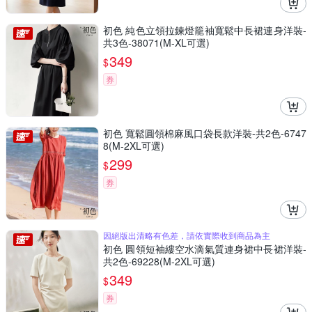
初色 純色立領拉鍊燈籠袖寬鬆中長裙連身洋裝-
共3色-38071(M-XL可選)
349
$
券
初色 寬鬆圓領棉麻風口袋長款洋裝-共2色-6747
8(M-2XL可選)
299
$
券
因絕版出清略有色差，請依實際收到商品為主
初色 圓領短袖縷空水滴氣質連身裙中長裙洋裝-
共2色-69228(M-2XL可選)
349
$
券