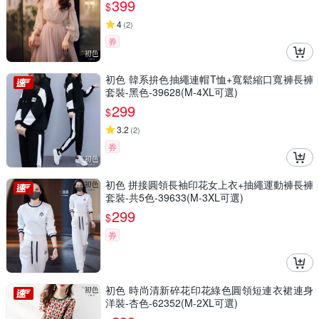
399
$
4
(
2
)
券
初色 韓系拚色抽繩連帽T恤+寬鬆縮口寬褲長褲
套裝-黑色-39628(M-4XL可選)
299
$
3.2
(
2
)
券
初色 拼接圓領長袖印花女上衣+抽繩運動褲長褲
套裝-共5色-39633(M-3XL可選)
299
$
券
初色 時尚清新碎花印花綠色圓領短連衣裙連身
洋裝-杏色-62352(M-2XL可選)