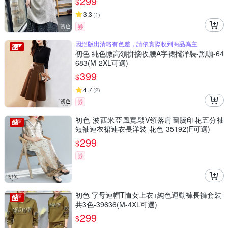
299
$
3.3
(
1
)
券
因絕版出清略有色差，請依實際收到商品為主
初色 純色微高領拼接收腰A字裙擺洋裝-黑咖-64
683(M-2XL可選)
399
$
4.7
(
2
)
券
初色 波西米亞風寬鬆V領落肩圖騰印花五分袖
短袖連衣裙連衣長洋裝-花色-35192(F可選)
299
$
券
初色 字母連帽T恤女上衣+純色運動褲長褲套裝-
共3色-39636(M-4XL可選)
299
$