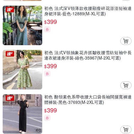
初色 法式深V領薄款收腰顯瘦碎花澎澎短袖連
身裙洋裝-藍色-12889(M-XL可選)
399
$
券
初色 法式V領抽象花卉抓皺收腰雪紡短袖中長
連衣裙連身洋裝-綠色-35967(M-2XL可選)
399
$
券
初色 翻領素色系帶收腰大口袋長袖闊腿寬褲連
體褲裝-黑色-37693(M-2XL可選)
399
$
券