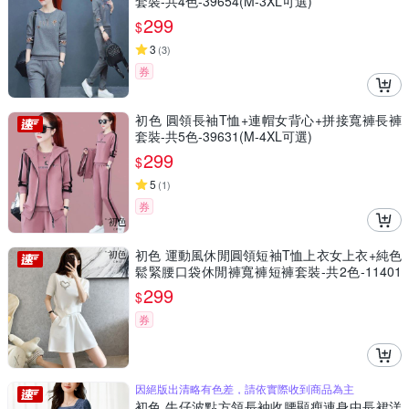
套裝-共4色-39654(M-3XL可選)
299
$
3
(
3
)
券
初色 圓領長袖T恤+連帽女背心+拼接寬褲長褲
套裝-共5色-39631(M-4XL可選)
299
$
5
(
1
)
券
初色 運動風休閒圓領短袖T恤上衣女上衣+純色
鬆緊腰口袋休閒褲寬褲短褲套裝-共2色-11401
(M-2XL可選)
299
$
券
因絕版出清略有色差，請依實際收到商品為主
初色 牛仔波點方領長袖收腰顯瘦連身中長裙洋