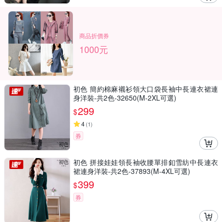
商品折價券
1000元
初色 簡約棉麻襯衫領大口袋長袖中長連衣裙連
身洋裝-共2色-32650(M-2XL可選)
299
$
4
(
1
)
券
初色 拼接娃娃領長袖收腰單排釦雪紡中長連衣
裙連身洋裝-共2色-37893(M-4XL可選)
399
$
券