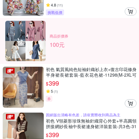
4.8
(
11
)
挑戰低價
商品折價券
100元
初色 氣質風純色短袖針織衫上衣+復古印花修身
半身裙長裙套裝-藍衣花色裙-11298(M-2XL可
選)
399
$
5
(
1
)
券
因絕版出清略有色差，請依實際收到商品為主
初色 V領菱形珍珠無袖針織背心外套+半高圓領
拼接網紗長袖中長裙連身裙洋裝套裝-共3色-31
106(F可選)
399
$