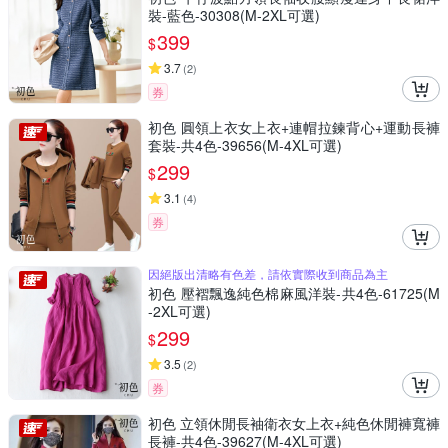
裝-藍色-30308(M-2XL可選)
399
$
3.7
(
2
)
券
初色 圓領上衣女上衣+連帽拉鍊背心+運動長褲
套裝-共4色-39656(M-4XL可選)
299
$
3.1
(
4
)
券
因絕版出清略有色差，請依實際收到商品為主
初色 壓褶飄逸純色棉麻風洋裝-共4色-61725(M
-2XL可選)
299
$
3.5
(
2
)
券
初色 立領休閒長袖衛衣女上衣+純色休閒褲寬褲
長褲-共4色-39627(M-4XL可選)