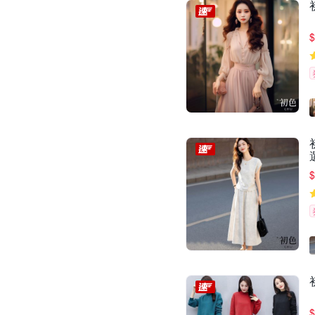
$
$
$