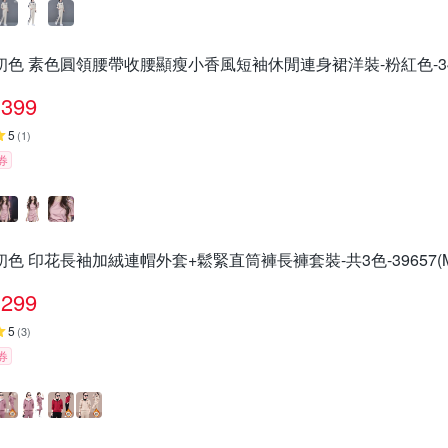
初色 素色圓領腰帶收腰顯瘦小香風短袖休閒連身裙洋裝-粉紅色-3491
399
5
(
1
)
券
初色 印花長袖加絨連帽外套+鬆緊直筒褲長褲套裝-共3色-39657(M
299
5
(
3
)
券