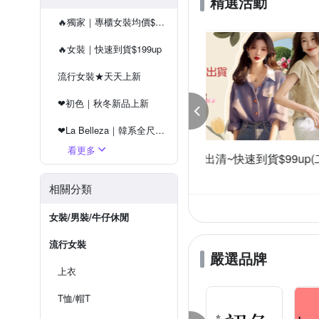
精選活動
🔥獨家｜專櫃女裝均價$520up
🔥女裝｜快速到貨$199up
流行女裝★天天上新
❤初色｜秋冬新品上新
❤La Belleza｜韓系全尺碼服飾
看更多
❤設計所在｜ 專注內搭
初色｜仲夏新品限時下單一件8折 二件75折(四)
[KEITH-WILL]壓
件享75折
滿1件折100
❤Amore｜熱銷下著,寬褲
相關分類
❤韓國K.W.｜中大尺碼首選
女裝/男裝/牛仔休閒
流行女裝
嚴選品牌
上衣
T恤/帽T