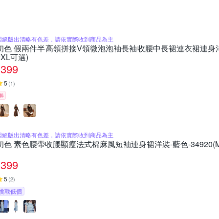
因絕版出清略有色差，請依實際收到商品為主
初色 假兩件半高領拼接V領微泡泡袖長袖收腰中長裙連衣裙連身洋裝長
2XL可選)
399
5
(
1
)
券
因絕版出清略有色差，請依實際收到商品為主
初色 素色腰帶收腰顯瘦法式棉麻風短袖連身裙洋裝-藍色-34920(M-
399
5
(
2
)
挑戰低價