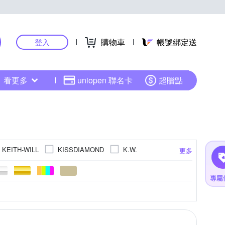
購物車
帳號綁定送
登入
看更多
uniopen 聯名卡
超贈點
KEITH-WILL
KISSDIAMOND
K.W.
更多
RINKA 梨卡
初色
米蘭精品
休閒褲
連帽
針織衫
雪紡
荷葉
T恤
流蘇
長袖Ｔ恤
更多
更多