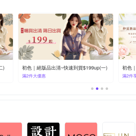
褶質感穿搭 折100
滿2件享75折