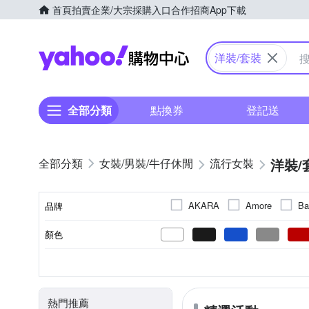
首頁
拍賣
企業/大宗採購入口
合作招商
App下載
Yahoo購物中心
洋裝/套裝
全部分類
點換券
登記送
洋裝/
女裝/男裝/牛仔休閒
流行女裝
AKARA
Amore
Ba
品牌
LANNI 藍尼
La belleza
顏色
品牌名稱
其他品牌
設計所在
素色
基本
短袖
正常版型
春夏
印花
褲套裝
長袖
四季
長版
拼接
無袖
秋冬
裙套裝
寬鬆
XXS
XS
S
M
尺寸
風格元素
款式
袖長
版型
適穿季節
動物紋
露背
毛衣
幾何
縮口褲
熱門推薦