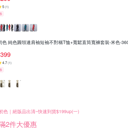
5
(
1
)
券
初色 純色圓領連肩袖短袖不對稱T恤+寬鬆直筒寬褲套裝-米色-36017
399
4.7
(
1
)
券
初色｜絕版品出清~快速到貨$199up(一)
滿2件大優惠