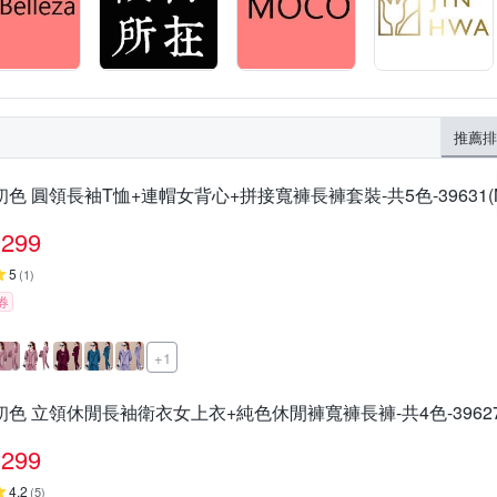
推薦排
初色 圓領長袖T恤+連帽女背心+拼接寬褲長褲套裝-共5色-39631(M
299
5
(
1
)
券
+1
初色 立領休閒長袖衛衣女上衣+純色休閒褲寬褲長褲-共4色-39627(
299
4.2
(
5
)