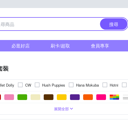
搜尋
必逛好店
刷卡/超取
會員專享
套裝
llet Dolly
CW
Hush Puppies
Hana Mokuba
Hotni
Mini 嚴選
OB 嚴選
MOCO
OMUSES
Roush
版
條紋
五分袖
深V
合身窄版
格紋
七分袖
削肩
刺繡
短版
細肩帶
圖騰/塗鴉
一般版型
平口
寬版
點點
造型上衣
文字
小可愛
蕾絲
L
XL
2XL
3XL
4XL
5XL
Free
展開全部
連帽外套
圍巾