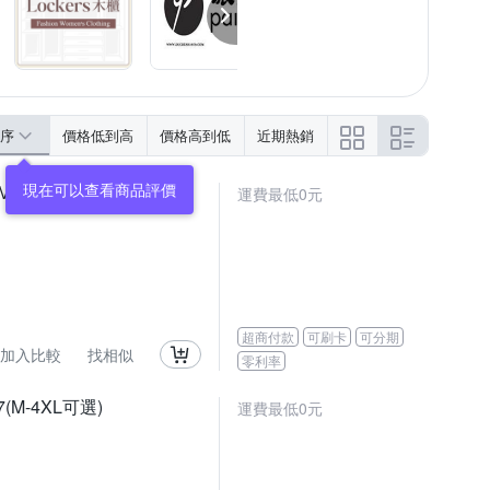
序
價格低到高
價格高到低
近期熱銷
-4XL可選)
運費最低0元
超商付款
可刷卡
可分期
加入比較
找相似
零利率
M-4XL可選)
運費最低0元