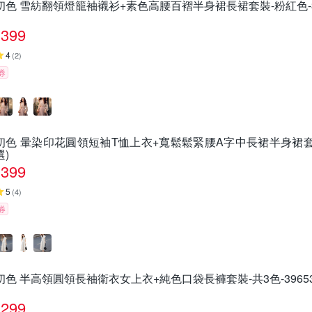
初色 雪紡翻領燈籠袖襯衫+素色高腰百褶半身裙長裙套裝-粉紅色-307
399
4
(
2
)
券
初色 暈染印花圓領短袖T恤上衣+寬鬆鬆緊腰A字中長裙半身裙套裝-花
選)
399
5
(
4
)
券
初色 半高領圓領長袖衛衣女上衣+純色口袋長褲套裝-共3色-39653(L
299