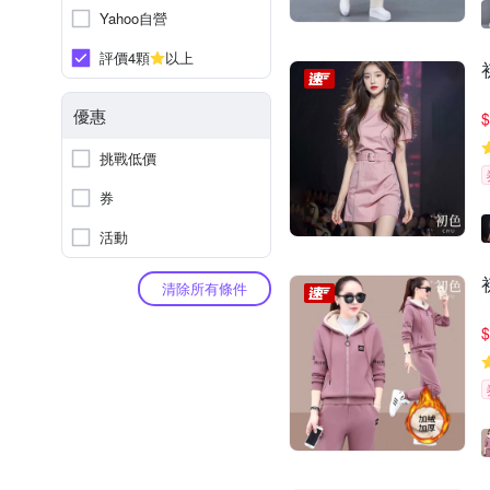
Yahoo自營
評價4顆
以上
優惠
$
挑戰低價
券
活動
清除所有條件
$