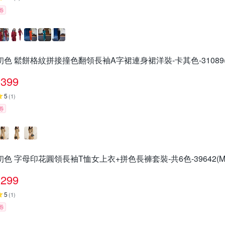
券
初色 鬆餅格紋拼接撞色翻領長袖A字裙連身裙洋裝-卡其色-31089(M
399
5
(
1
)
券
初色 字母印花圓領長袖T恤女上衣+拼色長褲套裝-共6色-39642(M-
299
5
(
1
)
券