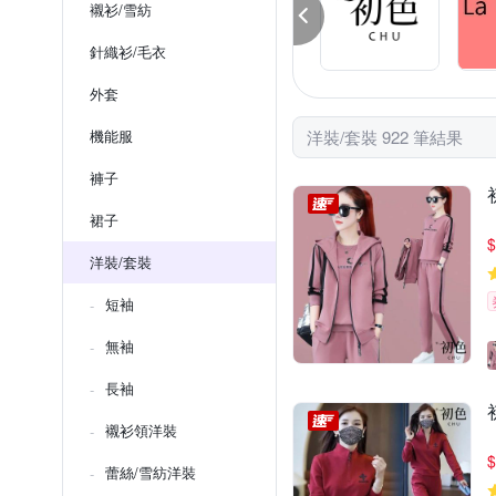
襯衫/雪紡
針織衫/毛衣
外套
機能服
洋裝/套裝 922 筆結果
褲子
裙子
$
洋裝/套裝
短袖
無袖
長袖
襯衫領洋裝
$
蕾絲/雪紡洋裝