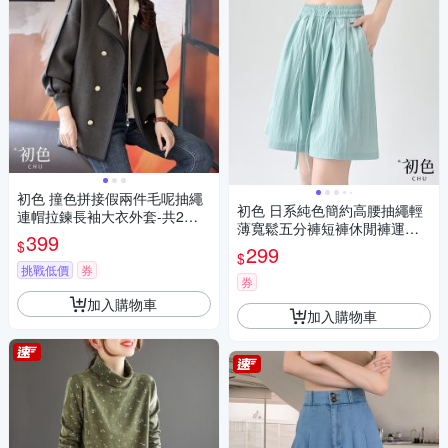
初色 撞色拼接假兩件毛呢抽繩
初色 日系純色簡約高腰抽繩輕
連帽拉鍊長袖大衣外套-共2色-3
薄寬鬆五分褲短褲休閒褲運動
1381(M-2XL可選)
399
$
褲-共6色-35624(M-XL可選)
299
$
挑戰低價
券
券
加入購物車
加入購物車