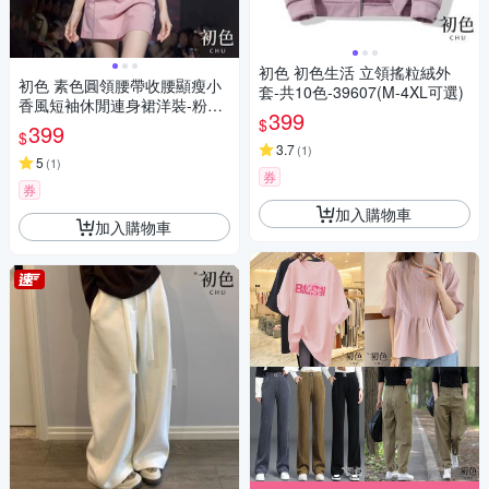
初色 初色生活 立領搖粒絨外
初色 素色圓領腰帶收腰顯瘦小
套-共10色-39607(M-4XL可選)
香風短袖休閒連身裙洋裝-粉紅
399
$
色-34913(M-XL可選)
399
$
3.7
(
1
)
5
(
1
)
券
券
加入購物車
加入購物車