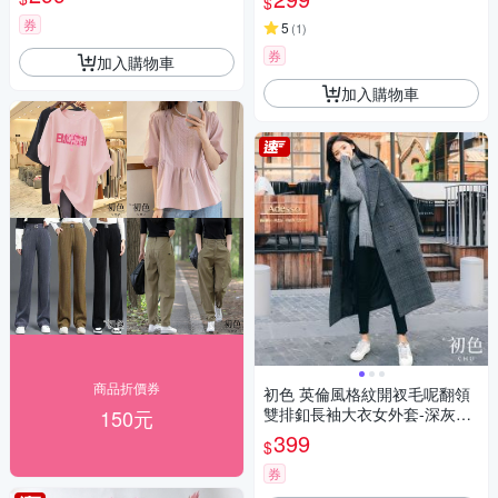
$
券
5
(
1
)
券
加入購物車
加入購物車
商品折價券
初色 英倫風格紋開衩毛呢翻領
雙排釦長袖大衣女外套-深灰格-
150元
38697(M-2XL可選)
399
$
券