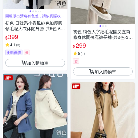
因絕版出清略有色差，請依實際收到
商品為主
初色 日韓系小香風純色加厚圓
領毛呢大衣休閒外套-共5色-64
初色 純色人字紋毛呢開叉直筒
171(F可選)
399
修身休閒褲寬褲長褲-共2色-39
$
699(L-4XL可選)
299
4.1
(
5
)
$
挑戰低價
券
5
(
1
)
券
加入購物車
加入購物車