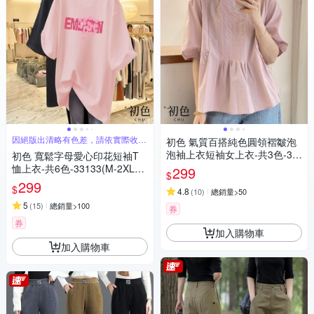
因絕版出清略有色差，請依實際收到
初色 氣質百搭純色圓領褶皺泡
商品為主
泡袖上衣短袖女上衣-共3色-35
初色 寬鬆字母愛心印花短袖T
596(M-3XL可選)
恤上衣-共6色-33133(M-2XL可
299
$
選)
299
$
4.8
(
10
)
總銷量>50
5
(
15
)
總銷量>100
券
券
加入購物車
加入購物車