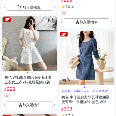
$
4.3
(
3
)
加入購物車
券
加入購物車
初色 運動風休閒圓領短袖T恤
上衣女上衣+純色鬆緊腰口袋休
閒褲寬褲短褲套裝-共2色-1140
299
$
1(M-2XL可選)
因絕版出清略有色差，請依實際收到
商品為主
券
初色 牛仔波點方領長袖收腰顯
瘦連身中長裙洋裝-藍色-30308
加入購物車
(M-2XL可選)
399
$
3.7
(
2
)