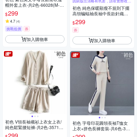
因絕版出清略有色差，請依實際收到
帽外套上衣-共2色-66028(M-X
商品為主
初色 純色保暖顯瘦不規則下擺
L可選)
299
高領蝙蝠袖長袖中長款針織毛
$
衣T恤上衣-共4色-31657(F可
299
4.7
(
4
)
$
選)
挑戰低價
券
券
加入購物車
加入購物車
初色 V領長袖襯衫上衣女上衣/
初色 字母印花圓領長袖T恤女
純色鬆緊腰短褲-共2色-35714
上衣+拼色長褲套裝-共6色-396
(M-2XL可選)
299
42(M-3XL可選)
299
$