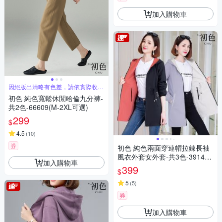
加入購物車
因絕版出清略有色差，請依實際收到
商品為主
初色 純色寬鬆休閒哈倫九分褲-
共2色-66609(M-2XL可選)
299
$
4.5
(
10
)
券
初色 純色兩面穿連帽拉鍊長袖
風衣外套女外套-共3色-39146
加入購物車
(M-4XL可選)
399
$
5
(
5
)
券
加入購物車