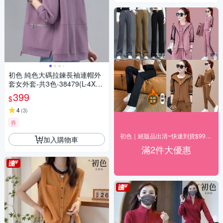
初色 純色大碼拉鍊長袖連帽外
套女外套-共3色-38479(L-4XL
可選)
399
$
4
(
3
)
券
初色｜絕版品出清~快速到貨$99up(二)
加入購物車
滿2件大優惠