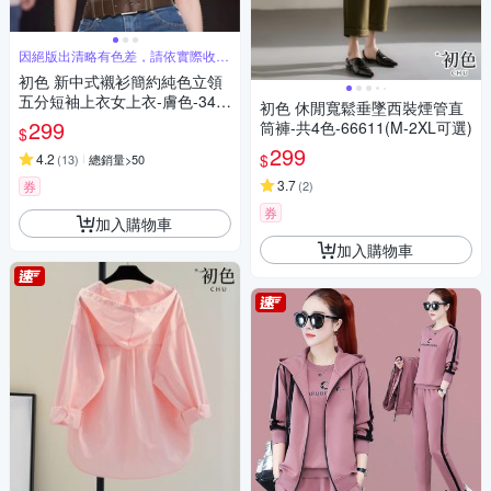
因絕版出清略有色差，請依實際收到
商品為主
初色 新中式襯衫簡約純色立領
五分短袖上衣女上衣-膚色-346
初色 休閒寬鬆垂墜西裝煙管直
19(M-2XL可選)
299
筒褲-共4色-66611(M-2XL可選)
$
299
$
4.2
(
13
)
總銷量>50
3.7
券
(
2
)
券
加入購物車
加入購物車