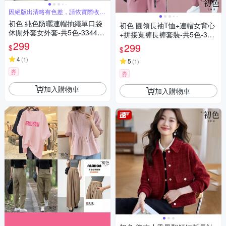
因絕版出清略有色差，請依實際收到
商品為主
初色 純色防曬連帽抽繩單口袋
初色 圓領長袖T恤+連帽女背心
休閒外套女外套-共5色-33445
+拼接寬褲長褲套裝-共5色-396
(M-2XL可選)
299
31(M-4XL可選)
299
$
$
4
(
1
)
5
(
1
)
券
券
加入購物車
加入購物車