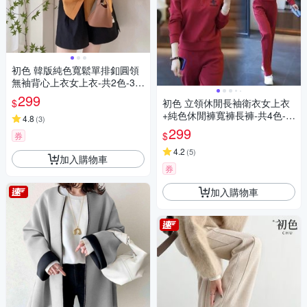
初色 韓版純色寬鬆單排釦圓領
無袖背心上衣女上衣-共2色-36
305(M-3XL可選)
299
$
初色 立領休閒長袖衛衣女上衣
+純色休閒褲寬褲長褲-共4色-3
4.8
(
3
)
9627(M-4XL可選)
299
$
券
4.2
(
5
)
加入購物車
券
加入購物車