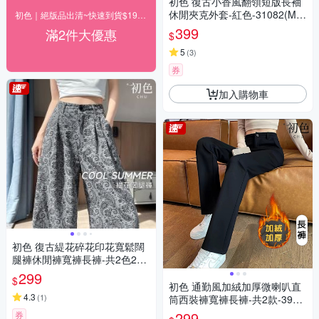
初色 復古小香風翻領短版長袖
休閒夾克外套-紅色-31082(M-2
初色｜絕版品出清~快速到貨$199up(一)
XL可選)
399
滿2件大優惠
$
5
(
3
)
券
加入購物車
初色 復古緹花碎花印花寬鬆闊
腿褲休閒褲寬褲長褲-共2色2款-
12318(M-2XL可選)
299
$
初色 通勤風加絨加厚微喇叭直
4.3
(
1
)
筒西裝褲寬褲長褲-共2款-3948
5(M-4XL可選)
299
券