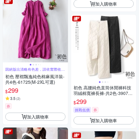
加入購物車
因絕版出清略有色差，請依實際收到
商品為主
初色 壓褶飄逸純色棉麻風洋裝-
共4色-61725(M-2XL可選)
初色 高腰純色直筒休閒褲科技
299
$
羽絨棉寬褲長褲-共2色-39076
3.5
(M-2XL可選)
(
2
)
299
$
券
挑戰低價
券
加入購物車
加入購物車