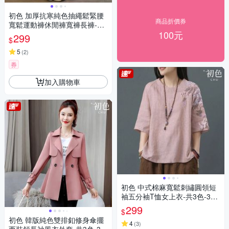
初色 加厚抗寒純色抽繩鬆緊腰
商品折價券
寬鬆運動褲休閒褲寬褲長褲-共
100元
3色-39107(M-XL可選)
299
$
5
(
2
)
券
加入購物車
初色 中式棉麻寬鬆刺繡圓領短
袖五分袖T恤女上衣-共3色-368
03(M-3XL可選)
299
$
初色 韓版純色雙排釦修身傘擺
4
(
3
)