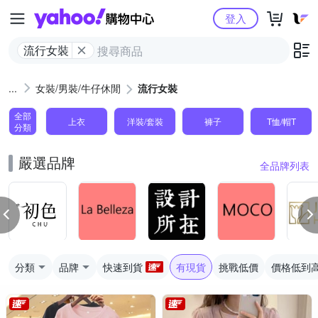
Yahoo購物中心
登入
流行女裝
女裝/男裝/牛仔休閒
流行女裝
全部
上衣
洋裝/套裝
褲子
T恤/帽T
分類
嚴選品牌
全品牌列表
分類
品牌
快速到貨
有現貨
挑戰低價
價格低到