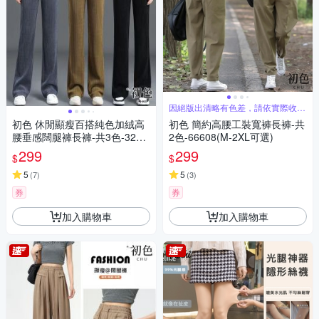
因絕版出清略有色差，請依實際收到
商品為主
初色 休閒顯瘦百搭純色加絨高
初色 簡約高腰工裝寬褲長褲-共
腰垂感闊腿褲長褲-共3色-3257
2色-66608(M-2XL可選)
9(M-4XL可選)
299
299
$
$
5
5
(
7
)
(
3
)
券
券
加入購物車
加入購物車