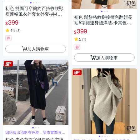
初色 雙面可穿簡約百搭收腰顯
瘦連帽風衣外套女外套-共4色-3
初色 鬆餅格紋拼接撞色翻領長
9147(M-4XL可選)
399
袖A字裙連身裙洋裝-卡其色-31
$
089(M-2XL可選)
399
4.9
(
3
)
$
券
5
(
1
)
券
加入購物車
加入購物車
因絕版出清略有色差，請依實際收到
商品為主
初色 素色英文字母長款衛衣連