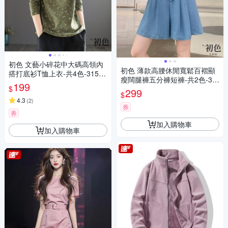
初色 文藝小碎花中大碼高領內
初色 薄款高腰休閒寬鬆百褶顯
搭打底衫T恤上衣-共4色-31557
瘦闊腿褲五分褲短褲-共2色-30
(M-2XL可選)
199
$
157(M-2XL可選)
299
$
4.3
(
2
)
券
券
加入購物車
加入購物車