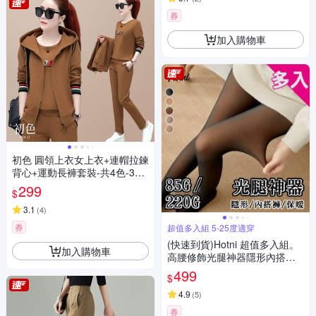
券
加入購物車
初色 圓領上衣女上衣+連帽拉鍊
背心+運動長褲套裝-共4色-396
56(M-4XL可選)
299
$
3.1
(
4
)
券
超值多入組 5-25度適穿
(快速到貨)Hotni 超值多入組。
加入購物車
高腰修飾光腿神器隱形內搭褲
褲襪-85G-220G(5-25度適穿)-
499
$
KDP-2356
4.9
(
5
)
券