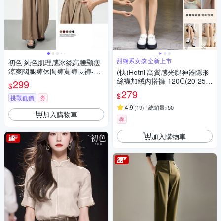
甜鹽系女孩 全新上市
初色 純色肌理感冰絲高腰顯瘦
涼爽闊腿褲休閒褲寬褲長褲-共
(快)Hotni 高質感光腿神器隱形
6色-13028(M-2XL可選)
絲襪加絨內搭褲-120G(20-25度
299
$
適穿)-KDPQ-2861M
279
$
挑戰低價
券
4.9
(
19
)
總銷量>50
加入購物車
券
加入購物車