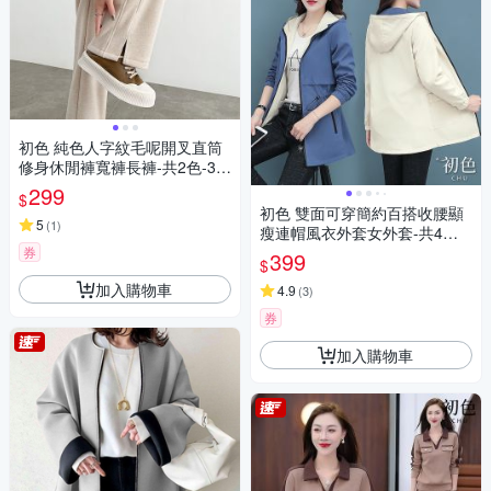
初色 純色人字紋毛呢開叉直筒
修身休閒褲寬褲長褲-共2色-39
699(L-4XL可選)
299
$
初色 雙面可穿簡約百搭收腰顯
5
(
1
)
瘦連帽風衣外套女外套-共4色-3
9147(M-4XL可選)
券
399
$
加入購物車
4.9
(
3
)
券
加入購物車