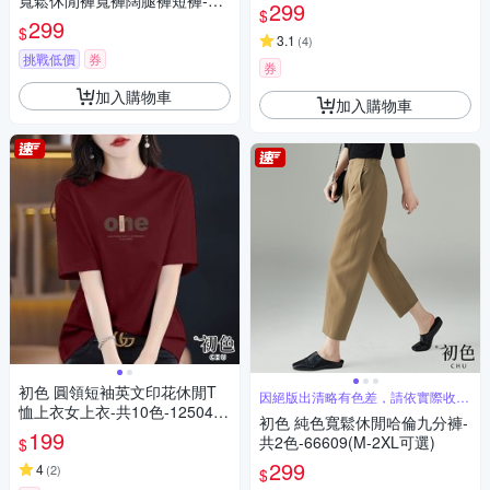
寬鬆休閒褲寬褲闊腿褲短褲-共
56(M-4XL可選)
299
$
3色-12680(M-2XL可選)
299
$
3.1
(
4
)
挑戰低價
券
券
加入購物車
加入購物車
初色 圓領短袖英文印花休閒T
因絕版出清略有色差，請依實際收到
恤上衣女上衣-共10色-12504
商品為主
初色 純色寬鬆休閒哈倫九分褲-
(M-3XL可選)
199
共2色-66609(M-2XL可選)
$
299
4
(
2
)
$