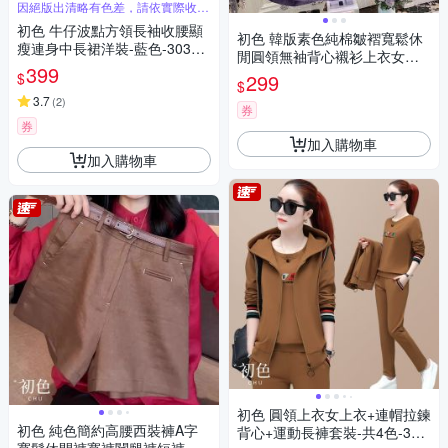
因絕版出清略有色差，請依實際收到
商品為主
初色 牛仔波點方領長袖收腰顯
初色 韓版素色純棉皺褶寬鬆休
瘦連身中長裙洋裝-藍色-30308
閒圓領無袖背心襯衫上衣女上
(M-2XL可選)
399
衣-共2色-12572(M-2XL可選)
$
299
$
3.7
(
2
)
券
券
加入購物車
加入購物車
初色 圓領上衣女上衣+連帽拉鍊
初色 純色簡約高腰西裝褲A字
背心+運動長褲套裝-共4色-396