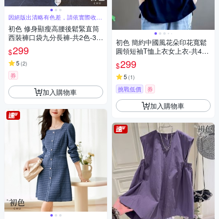
因絕版出清略有色差，請依實際收到
商品為主
初色 修身顯瘦高腰後鬆緊直筒
西裝褲口袋九分長褲-共2色-30
初色 簡約中國風花朵印花寬鬆
747(M-2XL可選)
299
圓領短袖T恤上衣女上衣-共4
$
色-11423(M-3XL可選)
299
5
(
2
)
$
券
5
(
1
)
挑戰低價
券
加入購物車
加入購物車