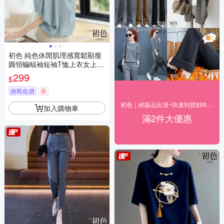
初色 純色休閒肌理感寬鬆顯瘦
圓領蝙蝠袖短袖T恤上衣女上
衣-共2色-11536(M-2XL可選)
299
$
挑戰低價
券
初色｜絕版品出清~快速到貨$99up(二)
加入購物車
滿2件大優惠