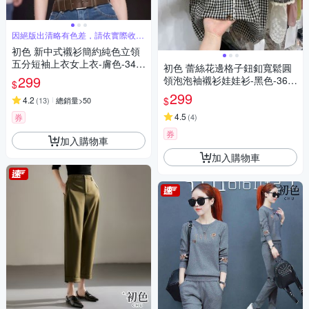
因絕版出清略有色差，請依實際收到
商品為主
初色 新中式襯衫簡約純色立領
五分短袖上衣女上衣-膚色-346
初色 蕾絲花邊格子鈕釦寬鬆圓
19(M-2XL可選)
299
領泡泡袖襯衫娃娃衫-黑色-364
$
21(M-2XL可選)
299
$
4.2
(
13
)
總銷量>50
4.5
券
(
4
)
券
加入購物車
加入購物車