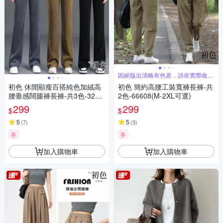
因絕版出清略有色差，請依實際收到
商品為主
初色 休閒顯瘦百搭純色加絨高
初色 簡約高腰工裝寬褲長褲-共
腰垂感闊腿褲長褲-共3色-3257
2色-66608(M-2XL可選)
9(M-4XL可選)
299
299
$
$
5
5
(
7
)
(
3
)
券
券
加入購物車
加入購物車