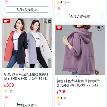
券
4.5
(
10
)
券
加入購物車
加入購物車
初色 純色兩面穿連帽拉鍊長袖
風衣外套女外套-共3色-39146
初色 純色大碼拉鍊長袖連帽外
(M-4XL可選)
399
套女外套-共3色-38479(L-4XL
$
可選)
399
5
(
5
)
$
券
4
(
3
)
券
加入購物車