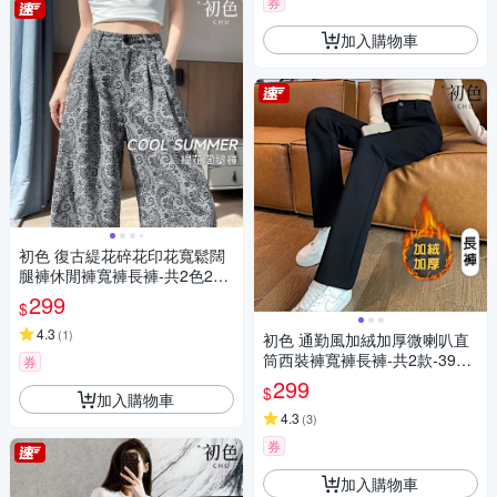
券
加入購物車
初色 復古緹花碎花印花寬鬆闊
腿褲休閒褲寬褲長褲-共2色2款-
12318(M-2XL可選)
299
$
4.3
(
1
)
初色 通勤風加絨加厚微喇叭直
筒西裝褲寬褲長褲-共2款-3948
券
5(M-4XL可選)
299
$
加入購物車
4.3
(
3
)
券
加入購物車