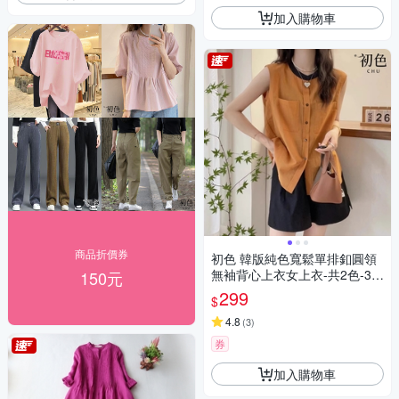
加入購物車
商品折價券
初色 韓版純色寬鬆單排釦圓領
無袖背心上衣女上衣-共2色-36
150元
305(M-3XL可選)
299
$
4.8
(
3
)
券
加入購物車