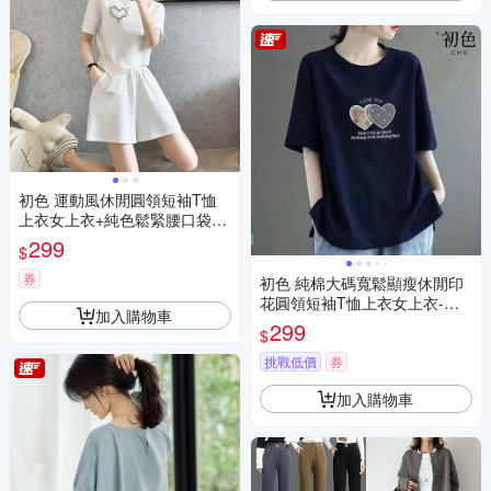
初色 運動風休閒圓領短袖T恤
上衣女上衣+純色鬆緊腰口袋休
閒褲寬褲短褲套裝-共2色-1140
299
$
1(M-2XL可選)
券
初色 純棉大碼寬鬆顯瘦休閒印
花圓領短袖T恤上衣女上衣-共4
加入購物車
色-11422(M-4XL可選)
299
$
挑戰低價
券
加入購物車