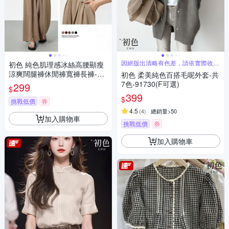
因絕版出清略有色差，請依實際收到
初色 純色肌理感冰絲高腰顯瘦
商品為主
涼爽闊腿褲休閒褲寬褲長褲-共
初色 柔美純色百搭毛呢外套-共
6色-13028(M-2XL可選)
7色-91730(F可選)
299
$
399
$
挑戰低價
券
4.5
(
4
)
總銷量>50
加入購物車
挑戰低價
券
加入購物車