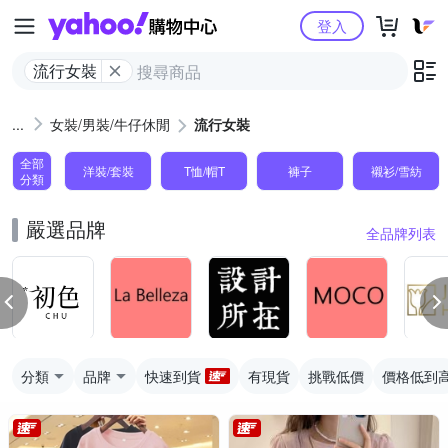
Yahoo購物中心
登入
流行女裝
女裝/男裝/牛仔休閒
流行女裝
全部
洋裝/套裝
T恤/帽T
褲子
襯衫/雪紡
分類
嚴選品牌
全品牌列表
分類
品牌
快速到貨
有現貨
挑戰低價
價格低到