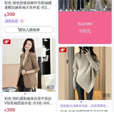
初色 撞色拼接假兩件毛呢抽繩
連帽拉鍊長袖大衣外套-共2色-3
1381(M-2XL可選)
399
$
挑戰低價
券
商品折價券
加入購物車
100元
初色 簡約通勤修身百搭中長款
V領長袖西裝外套-共3色-30521
因絕版出清略有色差，請依實際收到
(M-2XL可選)
399
商品為主
$
初色 純色保暖顯瘦不規則下擺