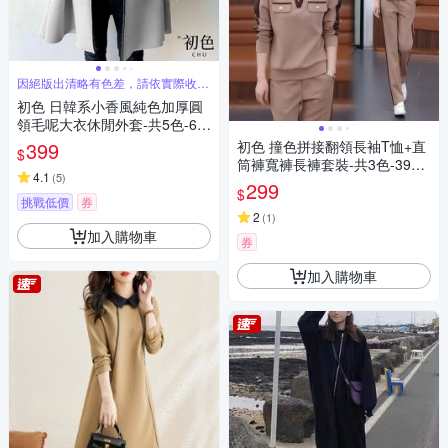
因絕版出清略有色差，請依實際收到
商品為主
初色 日韓系小香風純色加厚圓
領毛呢大衣休閒外套-共5色-64
171(F可選)
399
初色 撞色拼接翻領長袖T恤+直
$
筒褲寬褲長褲套裝-共3色-3963
4.1
(
5
)
0(M-3XL可選)
299
$
挑戰低價
券
2
(
1
)
加入購物車
券
加入購物車