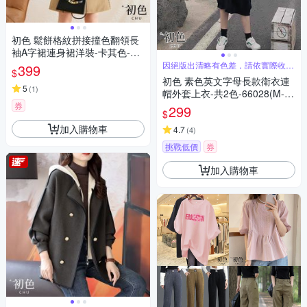
初色 鬆餅格紋拼接撞色翻領長
袖A字裙連身裙洋裝-卡其色-31
089(M-2XL可選)
因絕版出清略有色差，請依實際收到
399
$
商品為主
初色 素色英文字母長款衛衣連
5
(
1
)
帽外套上衣-共2色-66028(M-X
L可選)
券
299
$
加入購物車
4.7
(
4
)
挑戰低價
券
加入購物車