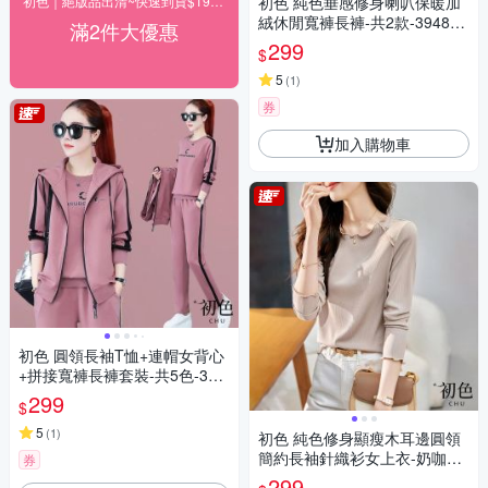
初色｜絕版品出清~快速到貨$199up(一)
初色 純色垂感修身喇叭保暖加
絨休閒寬褲長褲-共2款-39486
滿2件大優惠
(M-4XL可選)
299
$
5
(
1
)
券
加入購物車
初色 圓領長袖T恤+連帽女背心
+拼接寬褲長褲套裝-共5色-396
31(M-4XL可選)
299
$
5
(
1
)
初色 純色修身顯瘦木耳邊圓領
簡約長袖針織衫女上衣-奶咖色-
券
30277(M-2XL可選)
299