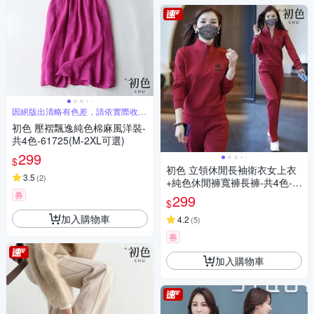
因絕版出清略有色差，請依實際收到
商品為主
初色 壓褶飄逸純色棉麻風洋裝-
共4色-61725(M-2XL可選)
299
$
初色 立領休閒長袖衛衣女上衣
3.5
(
2
)
+純色休閒褲寬褲長褲-共4色-3
9627(M-4XL可選)
券
299
$
加入購物車
4.2
(
5
)
券
加入購物車