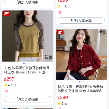
$
加入購物車
5
(
1
)
券
加入購物車
初色 秋季圓領拼接薄款針織長
袖上衣-共4色-31396(F可選)
299
$
4.7
(
3
)
初色 復古小香風翻領短版長袖
休閒夾克外套-紅色-31082(M-2
券
XL可選)
399
$
加入購物車
5
(
3
)