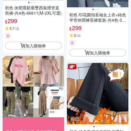
初色 休閒寬鬆垂墜西裝煙管直
筒褲-共4色-66611(M-2XL可選)
初色 印花圓領長袖女上衣+純色
299
窄管休閒褲長褲套裝-共4色-39
$
654(M-3XL可選)
299
$
3.7
(
2
)
3
券
(
3
)
券
加入購物車
加入購物車