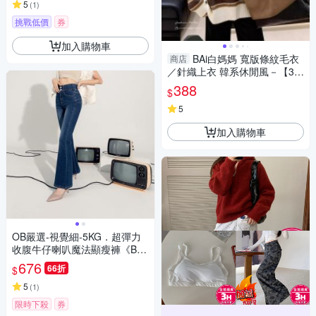
5
(
1
)
挑戰低價
券
加入購物車
BAi白媽媽 寬版條紋毛衣
商店
／針織上衣 韓系休閒風－【35
0705】
388
$
5
加入購物車
OB嚴選-視覺細-5KG．超彈力
收腹牛仔喇叭魔法顯瘦褲《BA6
939-》
676
66折
$
5
(
1
)
限時下殺
券