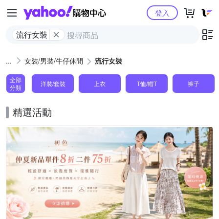
Yahoo購物中心
登入
流行女裝
女裝/男裝/牛仔休閒
流行女裝
全部
洋裝/套裝
上衣
T恤/帽T
褲子
分類
精選活動