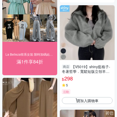
La Belleza韓系女裝 限時加碼結帳84折
滿1件享84折
【V5019】shiny藍格子-
商店
冬著哲學．寬鬆短版立領羊羔
毛長袖外套
298
$
5
活動
加入購物車