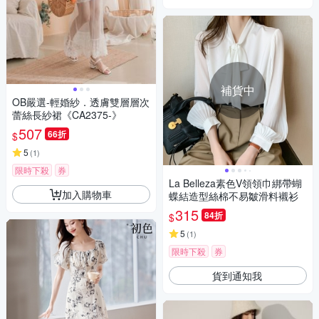
補貨中
OB嚴選-輕婚紗．透膚雙層層次
蕾絲長紗裙《CA2375-》
507
66折
$
5
(
1
)
限時下殺
券
La Belleza素色V領領巾綁帶蝴
加入購物車
蝶結造型絲棉不易皺滑料襯衫
315
84折
$
5
(
1
)
限時下殺
券
貨到通知我