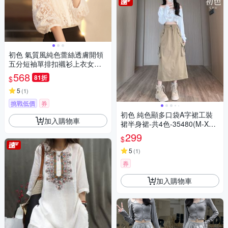
初色 氣質風純色蕾絲透膚開領
五分短袖單排扣襯衫上衣女上
衣-白色-11339(M-XL可選)
568
81折
$
5
(
1
)
挑戰低價
券
初色 純色顯多口袋A字裙工裝
加入購物車
裙半身裙-共4色-35480(M-XL
可選)
299
$
5
(
1
)
券
加入購物車