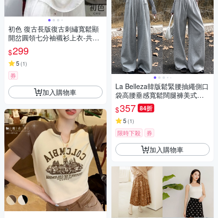
初色 復古長版復古刺繡寬鬆顯
開岔圓領七分袖襯衫上衣-共3
色-35706(M-2XL可選)
299
$
5
(
1
)
券
La Belleza韓版鬆緊腰抽繩側口
加入購物車
袋高腰垂感寬鬆闊腿褲美式棉
棉褲休閒運動褲
357
84折
$
5
(
1
)
限時下殺
券
加入購物車