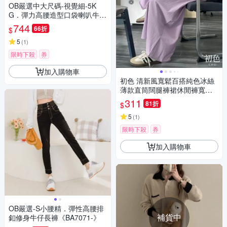
OB嚴選中大尺碼-視覺細-5K
G．彈力高腰造型口袋喇叭牛仔
顯瘦褲《BA7587》
744
66折
$
5
(
1
)
限時下殺
券
加入購物車
初色 清新風寬鬆百搭純色冰絲
薄款直筒闊腿褲裙休閒褲寬褲
長褲-共8色-13307(M-XL可選)
311
81折
$
5
(
1
)
限時下殺
券
加入購物車
OB嚴選-S小腰精．彈性高腰排
補貨中
釦修身牛仔長褲《BA7071-》