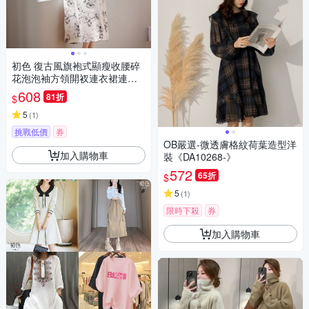
初色 復古風旗袍式顯瘦收腰碎
花泡泡袖方領開衩連衣裙連身
洋裝長洋裝-花色-34995(M-2X
608
81折
$
L可選)
5
(
1
)
挑戰低價
券
OB嚴選-微透膚格紋荷葉造型洋
加入購物車
裝《DA10268-》
572
65折
$
5
(
1
)
限時下殺
券
加入購物車