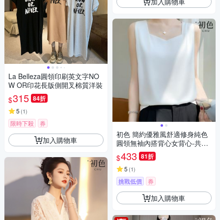
加入購物車
La Belleza圓領印刷英文字NO
W OR印花長版側開叉棉質洋裝
315
84折
$
5
(
1
)
限時下殺
券
初色 簡約優雅風舒適修身純色
加入購物車
圓領無袖內搭背心女背心-共5
色-13433(M-3XL可選)
433
81折
$
5
(
1
)
挑戰低價
券
加入購物車