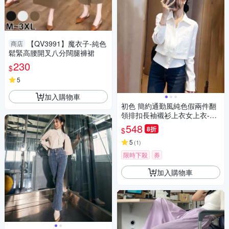
【QV3991】魔衣子-純色
商店
鬆緊高腰開叉八分闊腿褲裙
230
$
5
加入購物車
初色 簡約通勤風純色假兩件翻
領排扣長袖襯衫上衣女上衣-白
色-19082(M-XL可選)
548
8折
$
5
(
1
)
限時下殺
券
加入購物車