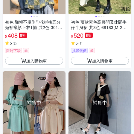
初色 翻領不規則印花拼接五分
初色 薄款素色高腰開叉休閒牛
短袖襯衫上衣T恤-共2色-30145
仔半身裙-共3色-68183(M-2XL
(M-2XL可選)
可選)
408
520
8折
8折
$
$
5
5
(
2
)
(
1
)
限時下殺
券
挑戰低價
券
加入購物車
加入購物車
補貨中
補貨中