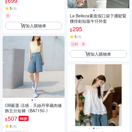
699
$
外穿吊帶女上衣8色a1be18
5
(
1
)
La Belleza素面假口袋下擺鬆緊
券
腰排釦短版牛仔外套
加入購物車
295
$
5
(
1
)
活動
券
加入購物車
OB嚴選-涼感．天絲丹寧藏肉修
飾五分短褲《BA7150-》
507
66折
$
5
(
1
)