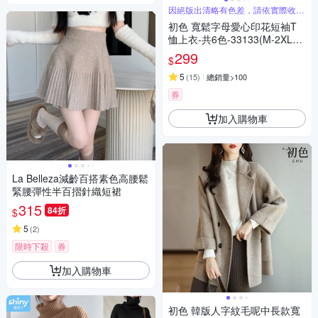
因絕版出清略有色差，請依實際收到
商品為主
初色 寬鬆字母愛心印花短袖T
恤上衣-共6色-33133(M-2XL可
選)
299
$
5
(
15
)
總銷量>100
券
加入購物車
La Belleza減齡百搭素色高腰鬆
緊腰彈性半百摺針織短裙
315
84折
$
5
(
2
)
限時下殺
券
加入購物車
初色 韓版人字紋毛呢中長款寬