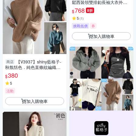
鬆西裝領雙排釦長袖大衣外套
女外套-共3色-38763(M-4XL可
768
8折
$
選)
5
(
1
)
挑戰低價
券
加入購物車
【V3937】shiny藍格子-
商店
秋氛恬色．純色直條紋編織反
摺高領長袖毛衣
380
$
5
活動
加入購物車