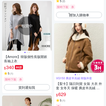
5
(
2
)
限時下殺
券
加入購物車
補貨中
【Amore】韓版個性長版開衩
長袖上衣
340
86折
$
5
(
1
)
VG150 麂皮羊羔絨 韓版外套
限時下殺
券
【梨卡】隔日到貨 女裝 大衣 外
貨到通知我
套 女冬天 保暖 麂皮羊羔絨 韓
版外套 冬天外套 加厚保暖外套
629
$
VG150【現貨24H】
5
(
1
)