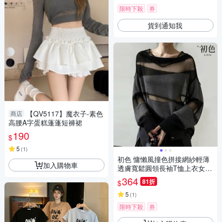
限時下殺
券
貨到通知我
【QV5117】魔衣子-素色
商店
高腰A字蛋糕蓬蓬短褲裙
190
$
5
(
1
)
初色 慵懶風撞色拼接網紗輕薄
加入購物車
透膚寬鬆圓領長袖T恤上衣女上
衣-黑灰色-18908(F可選)
364
81折
$
5
(
1
)
限時下殺
券