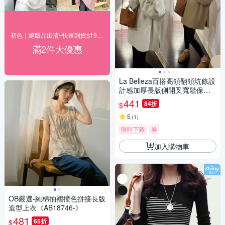
初色｜絕版品出清~快速到貨$199up(一)
滿2件大優惠
La Belleza百搭高領翻領坑條設
計感加厚長版側開叉寬鬆保暖
針織毛衣
441
84折
$
5
(
1
)
限時下殺
券
加入購物車
OB嚴選-純棉抽褶撞色拼接長版
造型上衣《AB18746-》
481
65折
$