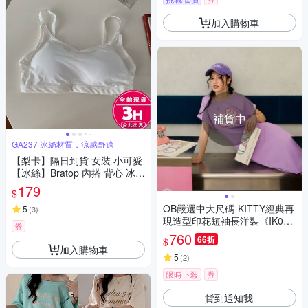
加入購物車
補貨中
GA237 冰絲材質，涼感舒適
【梨卡】隔日到貨 女裝 小可愛
【冰絲】Bratop 內搭 背心 冰絲
背心 短版上衣 細肩帶背心GA2
179
$
37【現貨24H】
OB嚴選中大尺碼-KITTY經典再
5
(
3
)
現造型印花短袖長洋裝《IK006
券
7》
760
66折
$
加入購物車
5
(
2
)
限時下殺
券
貨到通知我