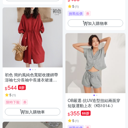
ES318【現貨24H】
5
(
1
)
挑戰低價
券
加入購物車
初色 簡約風純色寬鬆收腰綁帶
澎袖七分長袖中長連衣裙連身
洋裝-紅色-10548(M-2XL可選)
544
8折
$
5
(
1
)
OB嚴選-抗UV造型扭結兩面穿
限時下殺
券
短版運動上衣《KS1014-》
加入購物車
355
66折
$
5
(
1
)
挑戰低價
券