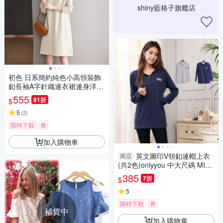
shiny藍格子旗艦店
初色 日系簡約純色小高領裝飾
釦長袖A字針織連衣裙連身洋裝
長洋裝-共3色-39036(F可選)
555
81折
$
5
(
2
)
限時下殺
券
加入購物車
英文圖印V領釦連帽上衣
商店
(共2色)onlyyou 中大尺碼 MIT
台灣製 【A3671】
385
7折
$
5
限時下殺
券
補貨中
加入購物車