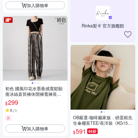
加入購物車
Rinka梨卡 官方旗艦館
初色 國風印花水墨垂感寬鬆顯
瘦冰絲直筒褲休閒褲寬褲長褲-
共2色-37478(M/L可選)
299
$
5
(
1
)
OB嚴選-咖啡廳家族．磅蛋糕先
券
生傘襬長TEE/長洋裝《KG1569
加入購物車
-》
591
66折
$