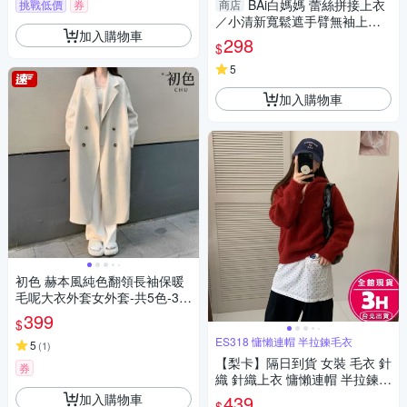
BAi白媽媽 蕾絲拼接上衣
挑戰低價
券
商店
／小清新寬鬆遮手臂無袖上衣
加入購物車
－【360109】
298
$
5
加入購物車
初色 赫本風純色翻領長袖保暖
毛呢大衣外套女外套-共5色-38
629(M-XL可選)
399
$
ES318 慵懶連帽 半拉鍊毛衣
5
(
1
)
【梨卡】隔日到貨 女裝 毛衣 針
券
織 針織上衣 慵懶連帽 半拉鍊毛
衣 寬鬆針織 秋冬毛衣 溫柔休閒
加入購物車
439
$