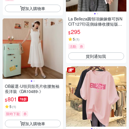
加入購物車
La Belleza圓領項鍊鍊條可拆N
CIT127印花側線條收腰短版T
恤
295
$
5
(
1
)
活動
券
貨到通知我
OB嚴選-U領貝殼亮片收腰無袖
長洋裝《DA10489-》
801
78折
$
5
(
1
)
限時下殺
券
加入購物車