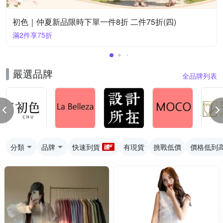
初色｜仲夏新品限時下單一件8折 二件75折(四)
滿2件享75折
嚴選品牌
全品牌列表
分類
品牌
快速到貨
有現貨
挑戰低價
價格低到