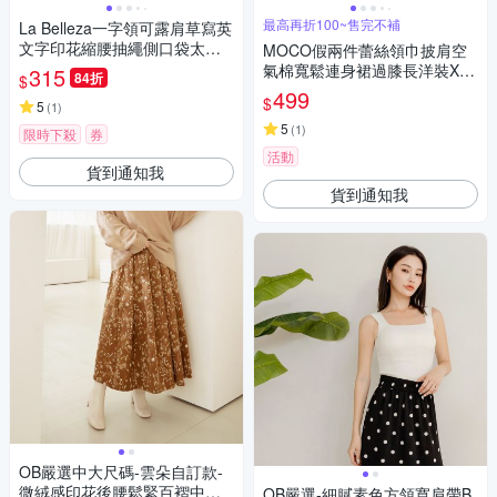
最高再折100~售完不補
La Belleza一字領可露肩草寫英
文字印花縮腰抽繩側口袋太空
MOCO假兩件蕾絲領巾披肩空
棉質感連身洋裝
氣棉寬鬆連身裙過膝長洋裝XL~
315
84折
$
4XL
499
$
5
(
1
)
5
(
1
)
限時下殺
券
活動
貨到通知我
貨到通知我
OB嚴選中大尺碼-雲朵自訂款-
微絨感印花後腰鬆緊百褶中長
OB嚴選-細膩素色方領寬肩帶B