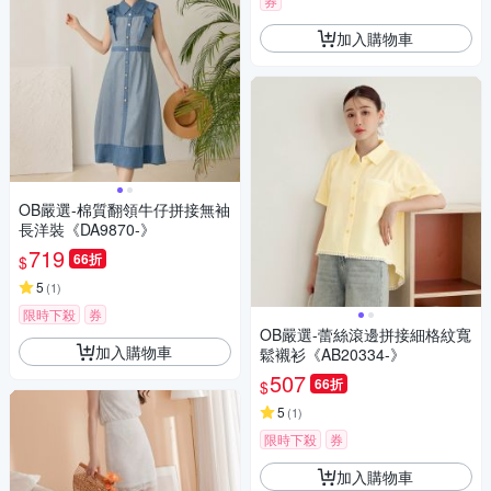
券
加入購物車
OB嚴選-棉質翻領牛仔拼接無袖
長洋裝《DA9870-》
719
66折
$
5
(
1
)
限時下殺
券
OB嚴選-蕾絲滾邊拼接細格紋寬
加入購物車
鬆襯衫《AB20334-》
507
66折
$
5
(
1
)
限時下殺
券
加入購物車