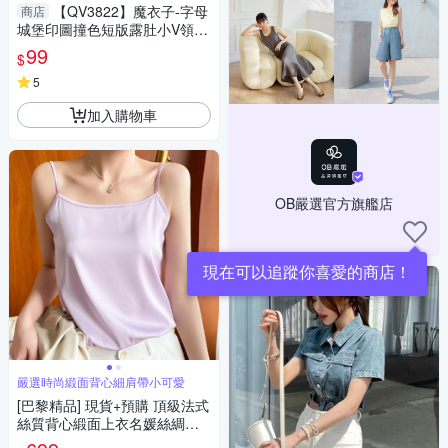
【QV3822】魔衣子-字母
商店
城堡印圖撞色短版露肚小V領短
袖T恤
99
$
5
加入購物車
OB嚴選官方旗艦店
嚴選時尚緞面背心細肩帶小可愛
[巴黎精品] 現貨+預購 頂級法式
絲質背心緞面上衣名媛絲綢襯
衫冰絲涼感天絲tT恤簡約內搭