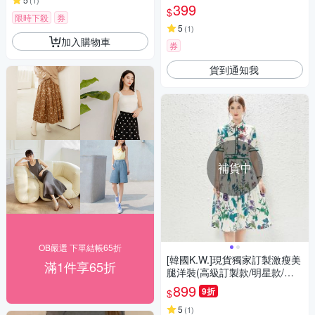
(
1
)
白色-31175(M-2XL可選)
399
$
限時下殺
券
5
(
1
)
加入購物車
券
貨到通知我
補貨中
OB嚴選 下單結帳65折
[韓國K.W.]現貨獨家訂製激瘦美
滿1件享65折
腿洋裝(高級訂製款/明星款/婚
禮/設計師/韓國進口)
899
9折
$
5
(
1
)