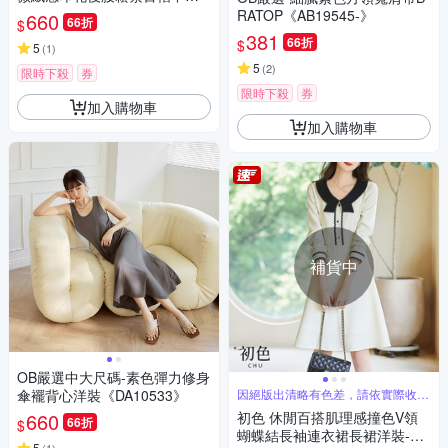
裙《CA2880》
RATOP《AB19545-》
660
66折
$
381
66折
$
5
(
1
)
5
(
2
)
限時下殺
券
限時下殺
券
加入購物車
加入購物車
補貨中
OB嚴選中大尺碼-素色彈力修身
傘襬背心洋裝《DA10533》
因絕版出清略有色差，請依實際收到
商品為主
660
初色 休閒百搭肌理感撞色V領
66折
$
蝴蝶結長袖連衣裙長裙洋裝-米
5