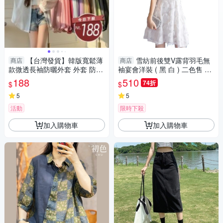
【台灣發貨】韓版寬鬆薄
雪紡前後雙V露背羽毛無
商店
商店
款微透長袖防曬外套 外套 防曬
袖宴會洋裝 ( 黑 白 ) 二色售 11
外套 女裝 上衣 衣服【J217】
950083
188
510
74折
$
$
5
5
活動
限時下殺
加入購物車
加入購物車