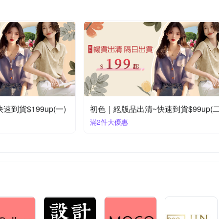
到貨$199up(一)
初色｜絕版品出清~快速到貨$99up(二
滿2件大優惠