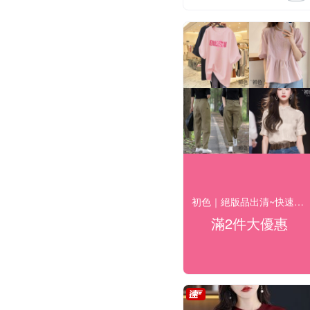
初色｜絕版品出清~快速到貨$199up(一)
滿2件大優惠