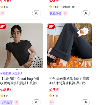
299
399
$
$
5
4.5
(
3
)
(
4
)
總銷量>50
券
挑戰低價
券
秒瘦掐腰 萬里挑T
【24HRS】Cloud-hug心機
初色 純色垂感修身喇叭保暖
收腰萬裡挑T(百搭T 長袖/短
加絨休閒寬褲長褲-共2款-39
袖)
486(M-4XL可選)
499
299
$
$
5
5
(
4
)
(
1
)
挑戰低價
券
券