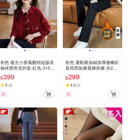
初色 復古小香風翻領短版長
初色 通勤風加絨加厚微喇叭
袖休閒夾克外套-紅色-3108
直筒西裝褲寬褲長褲-共2款-
2(M-2XL可選)
39485(M-4XL可選)
399
299
$
$
5
4.3
(
3
)
(
3
)
券
券