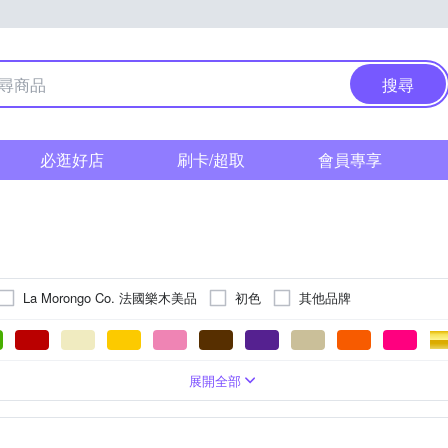
搜尋
必逛好店
刷卡/超取
會員專享
La Morongo Co. 法國樂木美品
初色
其他品牌
直筒
刺繡
五分袖
襯衫
寬版
格紋
褲套裝
七分袖
合身窄版
連帽
寬褲
條紋
長版
裙套裝
文字
男友褲/錐形褲
針織衫
蕾絲
連帽外套
點點
前短後長
2XL
3XL
4XL
5XL
Free
F
Freesize
展開全部
風衣
背心外套
針織外套
背心(無袖T恤)
褲裙
鋪棉
夾克/飛行外套
毛衣
長袖Ｔ恤
內搭褲
斗篷