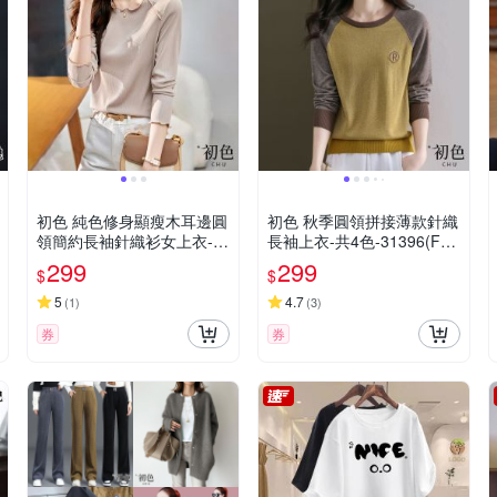
初色 純色修身顯瘦木耳邊圓
初色 秋季圓領拼接薄款針織
領簡約長袖針織衫女上衣-奶
長袖上衣-共4色-31396(F可
咖色-30277(M-2XL可選)
選)
299
299
$
$
5
4.7
(
1
)
(
3
)
券
券