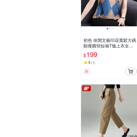
初色 休閒文藝印花寬鬆大碼
顯瘦圓領短袖T恤上衣女上
衣-共2色-11394(M-3XL可
199
$
選)
5
(
1
)
券