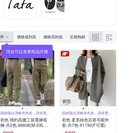
序
價格低到高
價格高到低
近期熱銷
因絕版出清略有色差，請依實際
因絕版出清略有色差，請依實際
收到商品為主
收到商品為主
初色 簡約高腰工裝寬褲長
初色 柔美純色百搭毛呢外
褲-共2色-66608(M-2XL可
套-共7色-91730(F可選)
選)