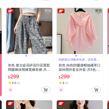
因絕版出清略有色差，請依實際
收到商品為主
初色 復古緹花碎花印花寬鬆
初色 純色防曬連帽抽繩單口
闊腿褲休閒褲寬褲長褲-共2
袋休閒外套女外套-共5色-33
色2款-12318(M-2XL可選)
445(M-2XL可選)
299
299
$
$
4.3
4
(
1
)
(
1
)
券
券