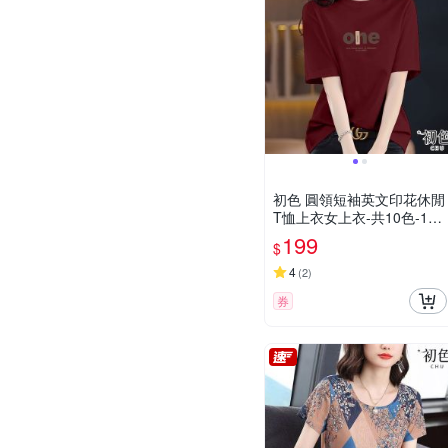
初色 圓領短袖英文印花休閒
T恤上衣女上衣-共10色-125
04(M-3XL可選)
199
$
4
(
2
)
券