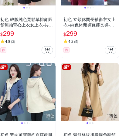
初色 韓版純色寬鬆單排釦圓
初色 立領休閒長袖衛衣女上
領無袖背心上衣女上衣-共2
衣+純色休閒褲寬褲長褲-共
色-36305(M-3XL可選)
4色-39627(M-4XL可選)
299
299
$
$
4.8
4.2
(
3
)
(
5
)
券
券
初色 雙面可穿簡約百搭收腰
初色 鬆餅格紋拼接撞色翻領