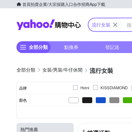
首頁
拍賣
企業/大宗採購入口
合作招商
App下載
Yahoo購物中心
流行女裝
全部分類
點換券
登記送
流行女裝
女裝/男裝/牛仔休閒
Hotni
KISSDIAMOND
品牌
顏色
品牌名稱
T恤
素色
長袖
正常版型
春夏
基本
印花
短袖
秋冬
一般版型
休閒褲
拼接
無袖
四季
S
M
L
XL
尺寸
款式
風格元素
袖長
版型
適穿季節
防曬外套
西裝外套
熱門推薦
羽絨外套
造型上衣