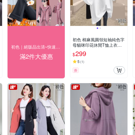
初色 棉麻風圓領短袖純色字
母貓咪印花休閒T恤上衣女
初色｜絕版品出清~快速到貨$99up(二)
上衣-共10色-12507(M-3XL
299
$
滿2件大優惠
可選)
5
(
1
)
券