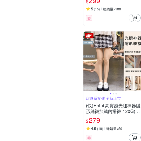
299
$
5
(
15
)
總銷量>100
券
甜鹽系女孩 全新上市
(快)Hotni 高質感光腿神器隱
形絲襪加絨內搭褲-120G(20
-25度適穿)-KDPQ-2861M
279
$
4.9
(
19
)
總銷量>50
券