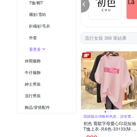
T恤/帽T
襯衫/雪紡
針織衫/毛衣
外套
流行女裝 368 筆結果
看更多
休閒服飾
牛仔服飾
紳士​男裝
流行男裝
飾品​/​穿搭​配件
因絕版出清略有色差，請依實際
收到商品為主
初色 寬鬆字母愛心印花短袖
T恤上衣-共6色-33133(M-2
XL可選)