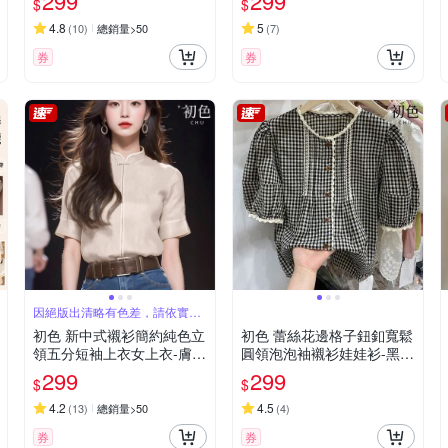
299
299
$
$
4.8
5
(
10
)
總銷量>50
(
7
)
券
券
因絕版出清略有色差，請依實際
收到商品為主
初色 新中式襯衫簡約純色立
初色 蕾絲花邊格子鈕釦寬鬆
領五分短袖上衣女上衣-膚
圓領泡泡袖襯衫娃娃衫-黑
色-34619(M-2XL可選)
色-36421(M-2XL可選)
299
299
$
$
4.2
4.5
(
13
)
總銷量>50
(
4
)
券
券