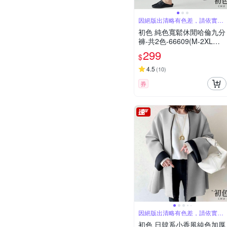
因絕版出清略有色差，請依實際
收到商品為主
初色 純色寬鬆休閒哈倫九分
褲-共2色-66609(M-2XL可
選)
299
$
4.5
(
10
)
券
因絕版出清略有色差，請依實際
收到商品為主
初色 日韓系小香風純色加厚