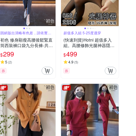
因絕版出清略有色差，請依實際
超值多入組 5-25度適穿
收到商品為主
初色 修身顯瘦高腰後鬆緊直
(快速到貨)Hotni 超值多入
筒西裝褲口袋九分長褲-共2
組。高腰修飾光腿神器隱形
色-30747(M-2XL可選)
內搭褲褲襪-85G-220G(5-2
299
499
$
$
5度適穿)-KDP-2356
5
4.9
(
2
)
(
5
)
券
券