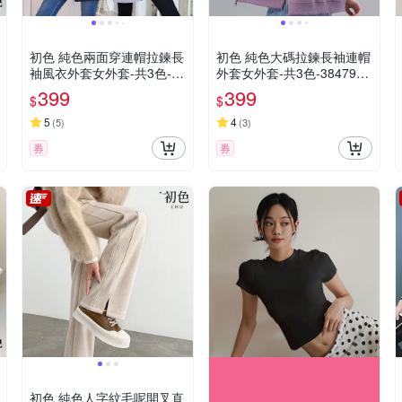
初色 純色兩面穿連帽拉鍊長
初色 純色大碼拉鍊長袖連帽
袖風衣外套女外套-共3色-39
外套女外套-共3色-38479(L-
146(M-4XL可選)
4XL可選)
399
399
$
$
5
4
(
5
)
(
3
)
券
券
初色 純色人字紋毛呢開叉直