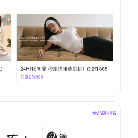
)
24HRS初夏 秒瘦掐腰萬里挑T 任2件888
任選2件888
全品牌列表