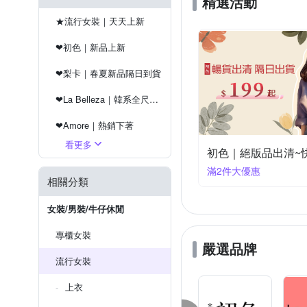
精選活動
★流行女裝｜天天上新
❤初色｜新品上新
❤梨卡｜春夏新品隔日到貨
❤La Belleza｜韓系全尺碼服飾
❤Amore｜熱銷下著
看更多
❤創翊韓都｜ 正韓空運
初色｜絕版品出清~快速
滿2件大優惠
🔥女裝｜快速到貨$99up
相關分類
女裝/男裝/牛仔休閒
專櫃女裝
嚴選品牌
流行女裝
上衣