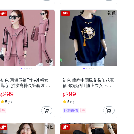
初色 圓領長袖T恤+連帽女
初色 簡約中國風花朵印花寬
背心+拼接寬褲長褲套裝-共
鬆圓領短袖T恤上衣女上衣-
5色-39631(M-4XL可選)
共4色-11423(M-3XL可選)
299
299
$
$
5
5
(
1
)
(
1
)
券
挑戰低價
券