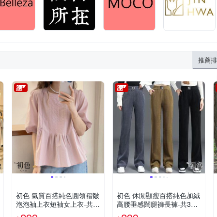
推薦排
初色 氣質百搭純色圓領褶皺
初色 休閒顯瘦百搭純色加絨
泡泡袖上衣短袖女上衣-共3
高腰垂感闊腿褲長褲-共3色-
色-35596(M-3XL可選)
32579(M-4XL可選)