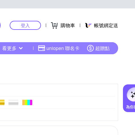
購物車
帳號綁定送
登入
看更多
uniopen 聯名卡
超贈點
6XL以上
圖騰/塗鴉
罩衫
裙子
荷葉
大衣
雪紡
西裝褲
迷彩
更多
外套
細肩帶
帽T
刷毛外套