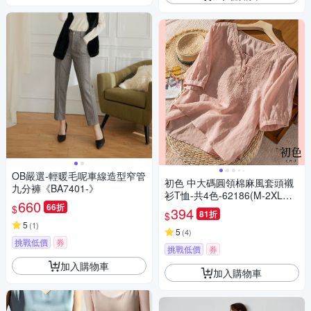
OB嚴選-輕暖毛呢車線造型窄管
初色 中大碼圓領棉麻風套頭襯
九分褲《BA7401-》
衫T恤-共4色-62186(M-2XL可
660
66折
選)
$
394
81折
$
5
(
1
)
5
(
4
)
挑戰低價
券
挑戰低價
券
加入購物車
加入購物車