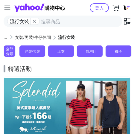
Yahoo購物中心
登入
流行女裝
女裝/男裝/牛仔休閒
流行女裝
全部
洋裝/套裝
上衣
T恤/帽T
褲子
分類
精選活動