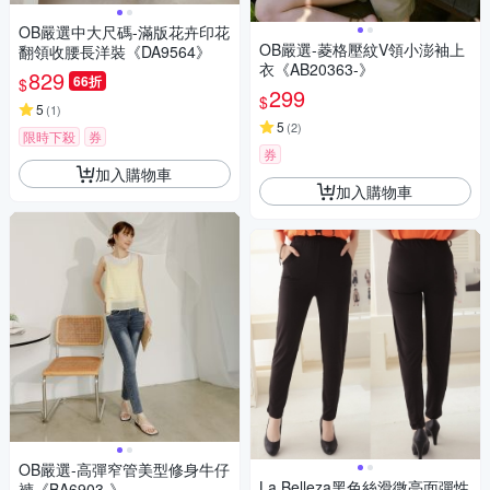
OB嚴選中大尺碼-滿版花卉印花
OB嚴選-菱格壓紋V領小澎袖上
翻領收腰長洋裝《DA9564》
衣《AB20363-》
829
66折
$
299
$
5
(
1
)
5
(
2
)
限時下殺
券
券
加入購物車
加入購物車
OB嚴選-高彈窄管美型修身牛仔
La Belleza黑色絲滑微亮面彈性
褲《BA6903-》