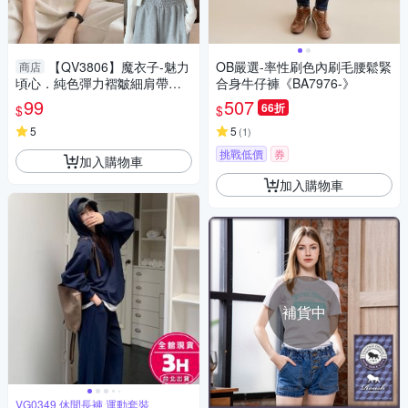
【QV3806】魔衣子-魅力
OB嚴選-率性刷色內刷毛腰鬆緊
商店
頃心．純色彈力褶皺細肩帶背
合身牛仔褲《BA7976-》
心
99
507
66折
$
$
5
5
(
1
)
挑戰低價
券
加入購物車
加入購物車
補貨中
VG0349 休閒長褲 運動套裝