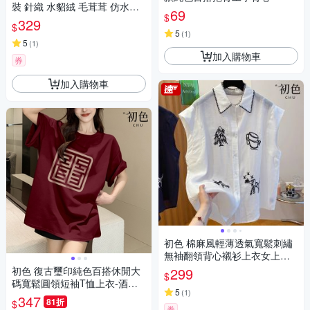
裝 針織 水貂絨 毛茸茸 仿水貂
69
$
絨 吊帶洋裝 無袖針織 保暖 連
329
$
身裙 連身短裙 XF054【現貨24
5
(
1
)
H】
5
(
1
)
加入購物車
券
加入購物車
初色 棉麻風輕薄透氣寬鬆刺繡
無袖翻領背心襯衫上衣女上衣-
共3色-13681(M-2XL可選)
初色 復古璽印純色百搭休閒大
299
$
碼寬鬆圓領短袖T恤上衣-酒紅
5
(
1
)
色-32806(M-2XL可選)
347
81折
$
券