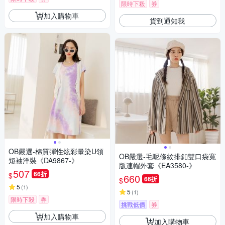
限時下殺
券
加入購物車
貨到通知我
OB嚴選-棉質彈性炫彩暈染U領
OB嚴選-毛呢條紋排釦雙口袋寬
短袖洋裝《DA9867-》
版連帽外套《EA3580-》
507
66折
$
660
66折
$
5
(
1
)
5
(
1
)
限時下殺
券
挑戰低價
券
加入購物車
加入購物車