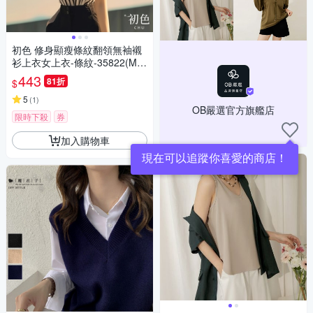
初色 修身顯瘦條紋翻領無袖襯
衫上衣女上衣-條紋-35822(M-3
XL可選)
443
81折
$
5
(
1
)
OB嚴選官方旗艦店
限時下殺
券
加入購物車
現在可以追蹤你喜愛的商店！