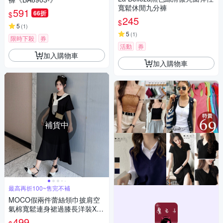
寬鬆休閒九分褲
591
66折
$
245
$
5
(
1
)
5
(
1
)
限時下殺
券
活動
券
加入購物車
加入購物車
補貨中
最高再折100~售完不補
MOCO假兩件蕾絲領巾披肩空
氣棉寬鬆連身裙過膝長洋裝XL~
4XL
499