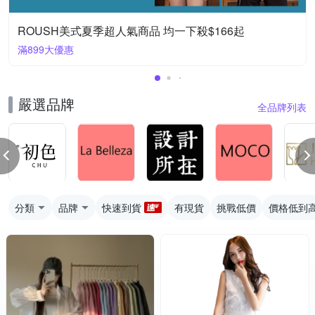
ROUSH美式夏季超人氣商品 均一下殺$166起
滿899大優惠
嚴選品牌
全品牌列表
分類
品牌
快速到貨
有現貨
挑戰低價
價格低到