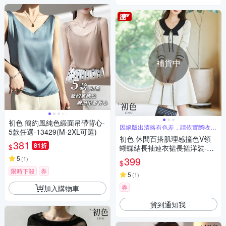
補貨中
初色 簡約風純色緞面吊帶背心-
因絕版出清略有色差，請依實際收到
5款任選-13429(M-2XL可選)
商品為主
初色 休閒百搭肌理感撞色V領
381
81折
$
蝴蝶結長袖連衣裙長裙洋裝-米
白色-31175(M-2XL可選)
5
399
(
1
)
$
限時下殺
券
5
(
1
)
券
加入購物車
貨到通知我