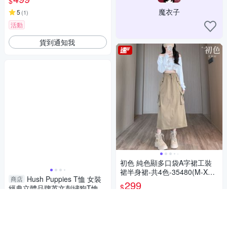
$
魔衣子
5
(
1
)
活動
貨到通知我
初色 純色顯多口袋A字裙工裝
裙半身裙-共4色-35480(M-XL
Hush Puppies T恤 女裝
商店
可選)
299
$
經典立體品牌英文刺繡狗T恤
1,040
5
(
1
)
$
券
5