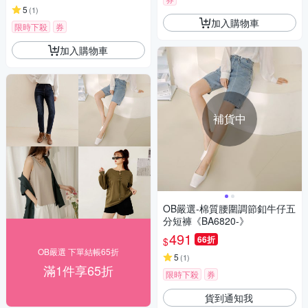
5
(
1
)
加入購物車
限時下殺
券
加入購物車
補貨中
OB嚴選-棉質腰圍調節釦牛仔五
分短褲《BA6820-》
491
66折
$
OB嚴選 下單結帳65折
5
(
1
)
滿1件享65折
限時下殺
券
貨到通知我