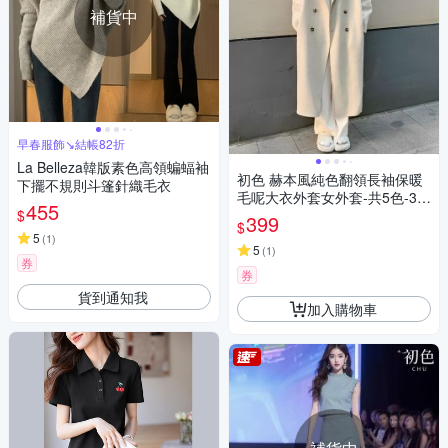
補貨中
早春服飾↘結帳82折
La Belleza韓版素色高領蝙蝠袖
初色 赫本風純色翻領長袖保暖
下擺不規則斗篷針織毛衣
毛呢大衣外套女外套-共5色-38
455
$
629(M-XL可選)
399
$
5
(
1
)
5
(
1
)
券
券
貨到通知我
加入購物車