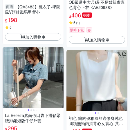
OB嚴選中大尺碼-不易皺親膚素
【QV3483】魔衣子-學院
商店
色背心上衣《AB20988》
風V領針織馬甲背心
406
66折
$
198
$
5
(
1
)
5
限時下殺
券
加入購物車
加入購物車
La Belleza素面假口袋下擺鬆緊
初色 簡約優雅風舒適修身純色
腰排釦短版牛仔外套
圓領無袖內搭背心女背心-共5
295
色-13433(M-3XL可選)
$