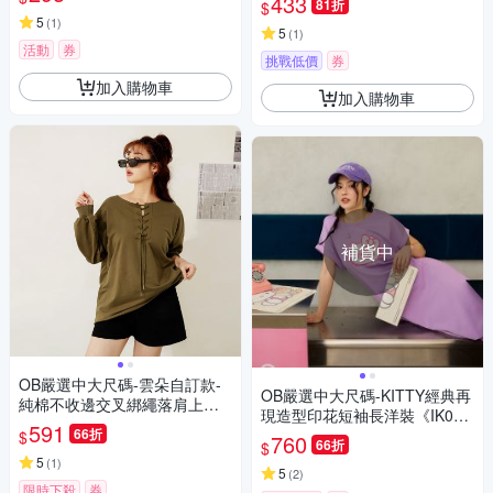
433
81折
$
5
(
1
)
5
(
1
)
活動
券
挑戰低價
券
加入購物車
加入購物車
補貨中
OB嚴選中大尺碼-雲朵自訂款-
OB嚴選中大尺碼-KITTY經典再
純棉不收邊交叉綁繩落肩上衣
現造型印花短袖長洋裝《IK006
《AB19789》
591
66折
7》
$
760
66折
$
5
(
1
)
5
(
2
)
限時下殺
券