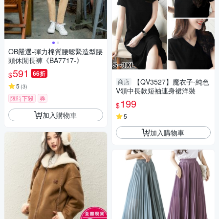
OB嚴選-彈力棉質腰鬆緊造型腰
頭休閒長褲《BA7717-》
591
66折
$
【QV3527】魔衣子-純色
商店
5
(
3
)
V領中長款短袖連身裙洋裝
限時下殺
券
199
$
加入購物車
5
加入購物車