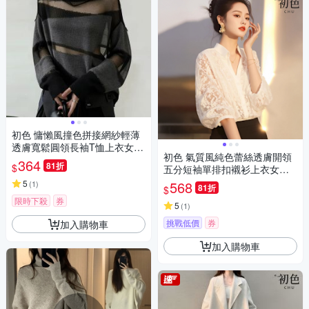
初色 慵懶風撞色拼接網紗輕薄
透膚寬鬆圓領長袖T恤上衣女上
初色 氣質風純色蕾絲透膚開領
衣-黑灰色-18908(F可選)
364
81折
$
五分短袖單排扣襯衫上衣女上
衣-白色-11339(M-XL可選)
5
568
(
1
)
81折
$
限時下殺
券
5
(
1
)
挑戰低價
券
加入購物車
加入購物車