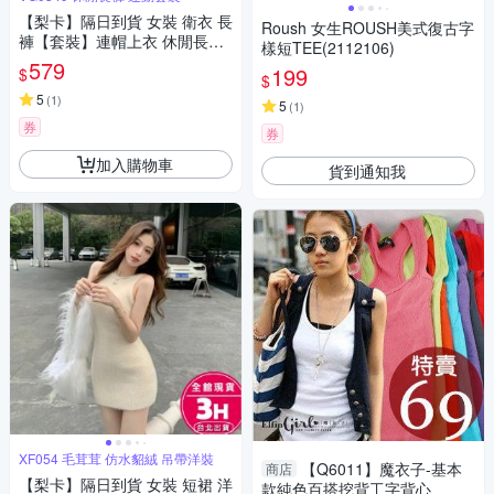
【梨卡】隔日到貨 女裝 衛衣 長
Roush 女生ROUSH美式復古字
褲【套裝】連帽上衣 休閒長褲
樣短TEE(2112106)
運動套裝 寬鬆上衣 VG0349
579
199
$
$
【現貨24H】
5
(
1
)
5
(
1
)
券
券
加入購物車
貨到通知我
XF054 毛茸茸 仿水貂絨 吊帶洋裝
【Q6011】魔衣子-基本
商店
【梨卡】隔日到貨 女裝 短裙 洋
款純色百搭挖背工字背心