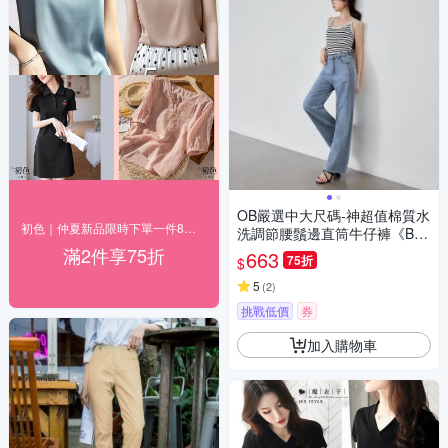
OB嚴選中大尺碼-神超值棉質水
初色｜仲夏新品限時下單一件8折 二件75折(四)
洗調節腰鬚邊直筒牛仔褲《BA7
996》
滿2件享75折
663
75折
$
5
(
2
)
挑戰低價
券
加入購物車