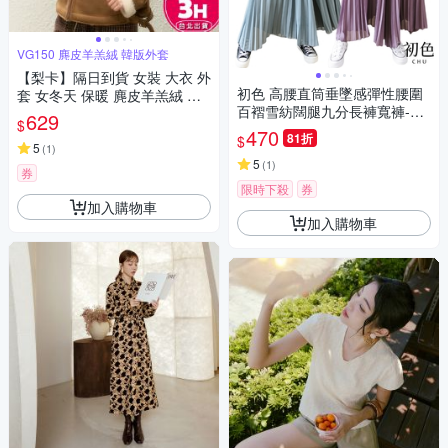
VG150 麂皮羊羔絨 韓版外套
【梨卡】隔日到貨 女裝 大衣 外
初色 高腰直筒垂墜感彈性腰圍
套 女冬天 保暖 麂皮羊羔絨 韓
百褶雪紡闊腿九分長褲寬褲-共
版外套 冬天外套 加厚保暖外套
629
$
5色-67635(M-XL可選)
VG150【現貨24H】
470
81折
$
5
(
1
)
5
(
1
)
券
限時下殺
券
加入購物車
加入購物車