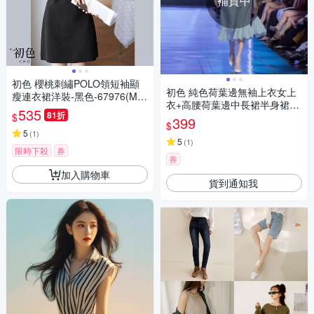
補貨中
初色 櫻桃刺繡POLO領短袖顯
初色 純色荷葉邊無袖上衣女上
瘦連衣裙洋裝-黑色-67976(M-2
衣+高腰荷葉邊中長裙半身裙套
XL可選)
535
81折
$
裝-藍色-35868(M-XL可選)
399
$
5
(
1
)
5
(
1
)
限時下殺
券
券
加入購物車
貨到通知我