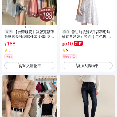
【台灣發貨】韓版寬鬆薄
雪紡前後雙V露背羽毛無
商店
商店
款微透長袖防曬外套 外套 防曬
袖宴會洋裝 ( 黑 白 ) 二色售 11
外套 女裝 上衣 衣服【J217】
950083
188
510
74折
$
$
5
5
活動
限時下殺
加入購物車
加入購物車