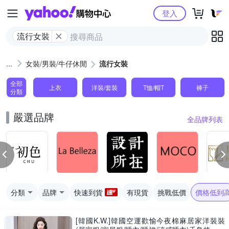
Yahoo購物中心
登入
流行女裝
女裝/男裝/牛仔休閒
流行女裝
全部
上衣
洋裝/套裝
T恤/帽T
褲子
分類
嚴選品牌
全品牌列表
分類
品牌
快速到貨
有現貨
挑戰低價
價格低到
[韓國K.W.]韓國空運歡愉今夜棉麻居家洋裝裝