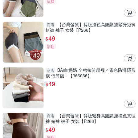
活動
【台灣發貨】韓版撞色高腰顯瘦緊身短褲
商店
短褲 褲子 女裝【P266】
49
$
活動
BAi白媽媽 全棉短筒船襪／素色防滑隱形
商店
襪 低筒襪－【366036】
49
$
【台灣發貨】韓版緊身高腰顯瘦撞色真理
商店
褲 短褲 褲子 女裝【P266】
49
$
活動