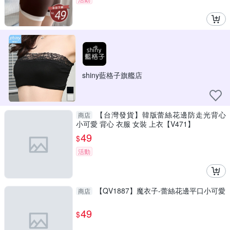
shiny藍格子旗艦店
【台灣發貨】韓版蕾絲花邊防走光背心
商店
小可愛 背心 衣服 女裝 上衣【V471】
49
$
活動
【QV1887】魔衣子-蕾絲花邊平口小可愛
商店
49
$