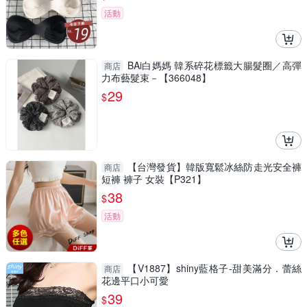
活動
BAi白媽媽 韓系碎花標籤大腸髮圈／高彈
商店
力布藝髮束－【366048】
29
$
【台灣發貨】韓版寬鬆冰絲防走光安全褲
商店
短褲 褲子 女裝【P321】
38
$
活動
【V1887】shiny藍格子-甜美滿分．蕾絲
商店
花邊平口小可愛
39
$