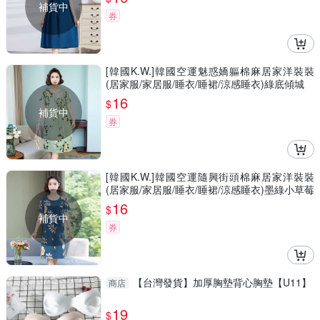
補貨中
券
[韓國K.W.]韓國空運魅惑嬌軀棉麻居家洋裝裝
(居家服/家居服/睡衣/睡裙/涼感睡衣)綠底傾城
16
$
補貨中
券
[韓國K.W.]韓國空運隨興街頭棉麻居家洋裝裝
(居家服/家居服/睡衣/睡裙/涼感睡衣)墨綠小草莓
16
$
補貨中
券
【台灣發貨】加厚胸墊背心胸墊【U11】
商店
19
$