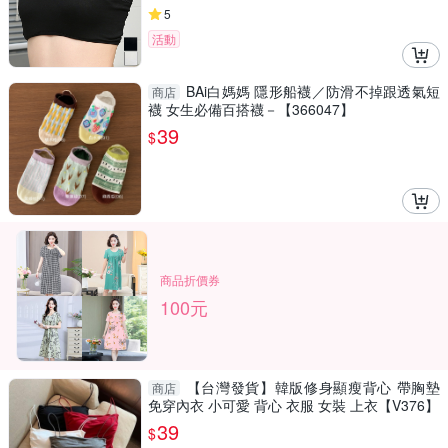
5
活動
BAi白媽媽 隱形船襪／防滑不掉跟透氣短
商店
襪 女生必備百搭襪－【366047】
39
$
商品折價券
100元
【台灣發貨】韓版修身顯瘦背心 帶胸墊
商店
免穿內衣 小可愛 背心 衣服 女裝 上衣【V376】
39
$