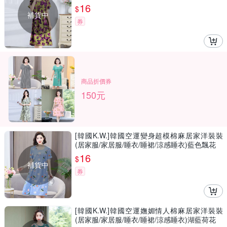
16
$
補貨中
券
商品折價券
150元
[韓國K.W.]韓國空運變身超模棉麻居家洋裝裝
(居家服/家居服/睡衣/睡裙/涼感睡衣)藍色飄花
16
$
補貨中
券
[韓國K.W.]韓國空運嫵媚情人棉麻居家洋裝裝
(居家服/家居服/睡衣/睡裙/涼感睡衣)湖藍荷花