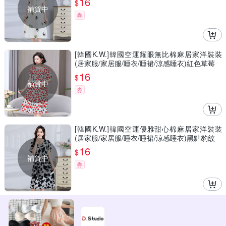
16
$
補貨中
券
[韓國K.W.]韓國空運耀眼無比棉麻居家洋裝裝
(居家服/家居服/睡衣/睡裙/涼感睡衣)紅色草莓
16
$
補貨中
券
[韓國K.W.]韓國空運優雅甜心棉麻居家洋裝裝
(居家服/家居服/睡衣/睡裙/涼感睡衣)黑點豹紋
16
$
補貨中
券