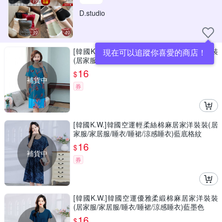
D.studio
[韓國K.W.]韓國空運綻放幸福棉麻居家洋裝裝
現在可以追蹤你喜愛的商店！
(居家服/家居服/睡衣/睡裙/涼感睡衣)淺綠柳墨
16
$
補貨中
券
[韓國K.W.]韓國空運輕柔絲棉麻居家洋裝裝(居
家服/家居服/睡衣/睡裙/涼感睡衣)藍底格紋
16
$
補貨中
券
[韓國K.W.]韓國空運優雅柔緞棉麻居家洋裝裝
(居家服/家居服/睡衣/睡裙/涼感睡衣)藍墨色
16
$