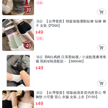
活動
【台灣發貨】韓版瑜珈運動短褲 短褲 褲
商店
子 女裝【P266】
49
$
活動
BAi白媽媽 日系蕾絲襪／小波點透膚堆堆
商店
襪 瑪莉珍鞋搭配款－【366046】
49
$
【台灣發貨】韓版細肩美背內搭背心 帶
商店
胸墊 小可愛 背心 衣服 女裝 上衣【V150】
49
$