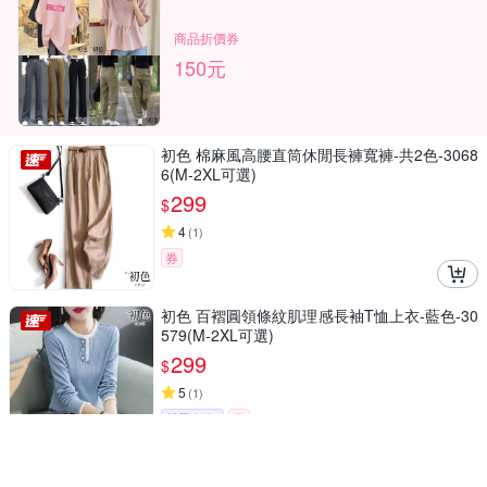
商品折價券
150元
初色 棉麻風高腰直筒休閒長褲寬褲-共2色-3068
6(M-2XL可選)
299
$
4
(
1
)
券
初色 百褶圓領條紋肌理感長袖T恤上衣-藍色-30
579(M-2XL可選)
299
$
5
(
1
)
挑戰低價
券
初色 亞麻風純色輕薄圓領無袖背心上衣女背心-