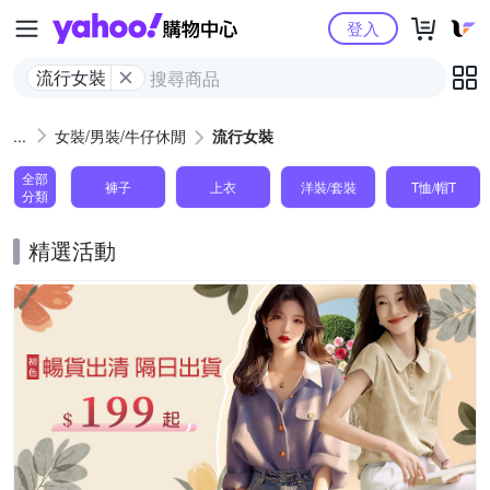
Yahoo購物中心
登入
流行女裝
女裝/男裝/牛仔休閒
流行女裝
全部
褲子
上衣
洋裝/套裝
T恤/帽T
分類
精選活動