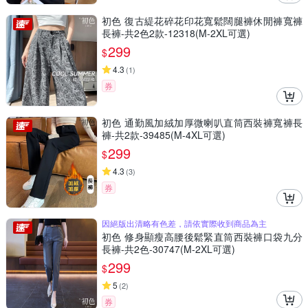
初色 復古緹花碎花印花寬鬆闊腿褲休閒褲寬褲
長褲-共2色2款-12318(M-2XL可選)
299
$
4.3
(
1
)
券
初色 通勤風加絨加厚微喇叭直筒西裝褲寬褲長
褲-共2款-39485(M-4XL可選)
299
$
4.3
(
3
)
券
因絕版出清略有色差，請依實際收到商品為主
初色 修身顯瘦高腰後鬆緊直筒西裝褲口袋九分
長褲-共2色-30747(M-2XL可選)
299
$
5
(
2
)
券