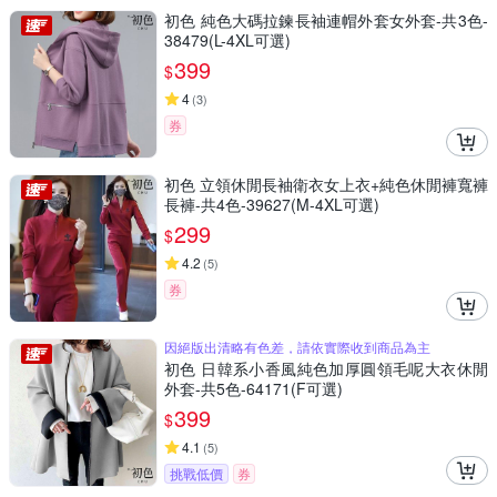
初色 純色大碼拉鍊長袖連帽外套女外套-共3色-
38479(L-4XL可選)
399
$
4
(
3
)
券
初色 立領休閒長袖衛衣女上衣+純色休閒褲寬褲
長褲-共4色-39627(M-4XL可選)
299
$
4.2
(
5
)
券
因絕版出清略有色差，請依實際收到商品為主
初色 日韓系小香風純色加厚圓領毛呢大衣休閒
外套-共5色-64171(F可選)
399
$
4.1
(
5
)
挑戰低價
券