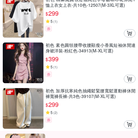
恤上衣女上衣-共10色-12507(M-3XL可選)
299
$
5
(
1
)
券
初色 素色圓領腰帶收腰顯瘦小香風短袖休閒連
身裙洋裝-粉紅色-34913(M-XL可選)
399
$
5
(
1
)
券
初色 加厚抗寒純色抽繩鬆緊腰寬鬆運動褲休閒
褲寬褲長褲-共3色-39107(M-XL可選)
299
$
5
(
2
)
券