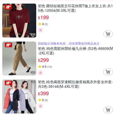
初色 圓領短袖英文印花休閒T恤上衣女上衣-共1
0色-12504(M-3XL可選)
199
$
4
(
2
)
券
因絕版出清略有色差，請依實際收到商品為主
初色 純色寬鬆休閒哈倫九分褲-共2色-66609(M
-2XL可選)
299
$
4.5
(
10
)
券
初色 純色兩面穿連帽拉鍊長袖風衣外套女外套-
共3色-39146(M-4XL可選)
399
$
5
(
5
)
券