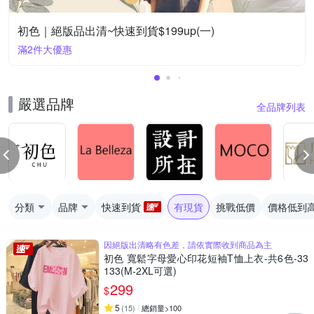
初色｜絕版品出清~快速到貨$199up(一)
滿2件大優惠
嚴選品牌
全品牌列表
分類
品牌
快速到貨
有現貨
挑戰低價
價格低到
因絕版出清略有色差，請依實際收到商品為主
初色 寬鬆字母愛心印花短袖T恤上衣-共6色-33
133(M-2XL可選)
299
$
5
(
15
)
總銷量>100