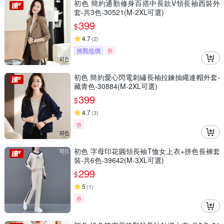
初色 簡約通勤修身百搭中長款V領長袖西裝外
套-共3色-30521(M-2XL可選)
399
$
4.7
(
2
)
挑戰低價
券
初色 簡約愛心閃電刺繡長袖拉鍊抽繩連帽外套-
藏青色-30884(M-2XL可選)
399
$
4.7
(
3
)
券
初色 字母印花圓領長袖T恤女上衣+拼色長褲套
裝-共6色-39642(M-3XL可選)
299
$
5
(
1
)
券