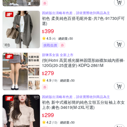
券
因絕版出清略有色差，請依實際收到商品為主
初色 柔美純色百搭毛呢外套-共7色-91730(F可
選)
399
$
4.5
(
4
)
總銷量>50
挑戰低價
券
甜鹽系女孩 全新上市
(快)Hotni 高質感光腿神器隱形絲襪加絨內搭褲-
120G(20-25度適穿)-KDPQ-2861M
279
$
4.9
(
19
)
總銷量>50
券
因絕版出清略有色差，請依實際收到商品為主
初色 新中式襯衫簡約純色立領五分短袖上衣女
上衣-膚色-34619(M-2XL可選)
299
$
4.2
(
13
)
總銷量>50