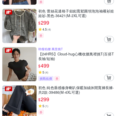
券
初色 蕾絲花邊格子鈕釦寬鬆圓領泡泡袖襯衫娃
娃衫-黑色-36421(M-2XL可選)
299
$
4.5
(
4
)
券
秒瘦掐腰 萬里挑T
【24HRS】Cloud-hug心機收腰萬裡挑T(百搭T
長袖/短袖)
499
$
5
(
4
)
挑戰低價
券
初色 純色垂感修身喇叭保暖加絨休閒寬褲長褲-
共2款-39486(M-4XL可選)
299
$
5
(
1
)
券