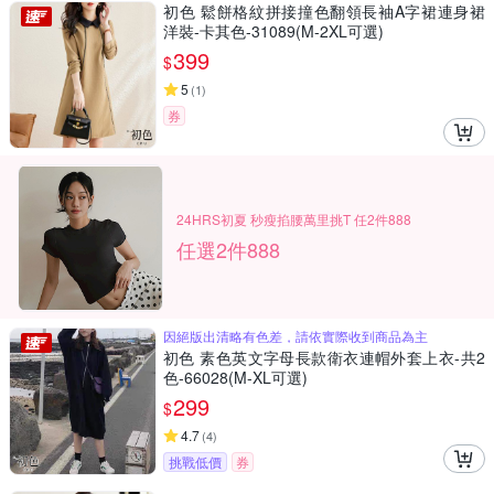
初色 鬆餅格紋拼接撞色翻領長袖A字裙連身裙
洋裝-卡其色-31089(M-2XL可選)
399
$
5
(
1
)
券
24HRS初夏 秒瘦掐腰萬里挑T 任2件888
任選2件888
因絕版出清略有色差，請依實際收到商品為主
初色 素色英文字母長款衛衣連帽外套上衣-共2
色-66028(M-XL可選)
299
$
4.7
(
4
)
挑戰低價
券