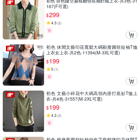
初色 拚色鏤空菱格翻領長袖針織上衣-共3色-31
167(F可選)
299
$
4.3
(
2
)
券
初色 休閒文藝印花寬鬆大碼顯瘦圓領短袖T恤
上衣女上衣-共2色-11394(M-3XL可選)
199
$
5
(
1
)
券
初色 文藝小碎花中大碼高領內搭打底衫T恤上
衣-共4色-31557(M-2XL可選)
199
$
4.3
(
2
)
券
初色 棉麻風圓領短袖純色字母貓咪印花休閒T