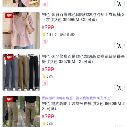
券
初色 氣質百搭純色圓領褶皺泡泡袖上衣短袖女
上衣-共3色-35596(M-3XL可選)
299
$
4.8
(
10
)
總銷量>50
券
初色 休閒顯瘦百搭純色加絨高腰垂感闊腿褲長
褲-共3色-32579(M-4XL可選)
299
$
5
(
7
)
券
因絕版出清略有色差，請依實際收到商品為主
初色 簡約高腰工裝寬褲長褲-共2色-66608(M-2
XL可選)
299
$
5
(
3
)