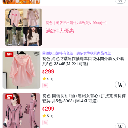
初色｜絕版品出清~快速到貨$199up(一)
滿2件大優惠
因絕版出清略有色差，請依實際收到商品為主
初色 純色防曬連帽抽繩單口袋休閒外套女外套-
共5色-33445(M-2XL可選)
299
$
4
(
1
)
券
初色 圓領長袖T恤+連帽女背心+拼接寬褲長褲
套裝-共5色-39631(M-4XL可選)
299
$
5
(
1
)
券