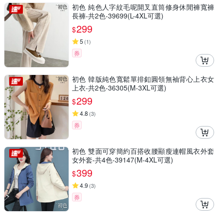
初色 純色人字紋毛呢開叉直筒修身休閒褲寬褲
長褲-共2色-39699(L-4XL可選)
299
$
5
(
1
)
券
初色 韓版純色寬鬆單排釦圓領無袖背心上衣女
上衣-共2色-36305(M-3XL可選)
299
$
4.8
(
3
)
券
初色 雙面可穿簡約百搭收腰顯瘦連帽風衣外套
女外套-共4色-39147(M-4XL可選)
399
$
4.9
(
3
)
券