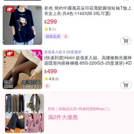
初色 簡約中國風花朵印花寬鬆圓領短袖T恤上
衣女上衣-共4色-11423(M-3XL可選)
299
$
5
(
1
)
挑戰低價
券
超值多入組 5-25度適穿
(快速到貨)Hotni 超值多入組。高腰修飾光腿神
器隱形內搭褲褲襪-85G-220G(5-25度適穿)-KD
P-2356
499
$
4.9
(
5
)
券
初色｜絕版品出清~快速到貨$99up(二)
滿2件大優惠