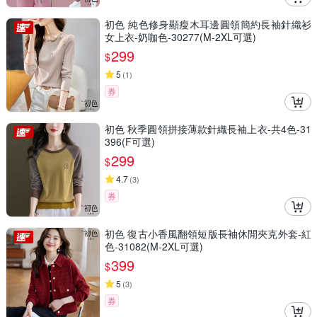
初色 純色修身顯瘦木耳邊圓領簡約長袖針織衫
女上衣-奶咖色-30277(M-2XL可選)
299
$
5
(
1
)
券
初色 秋季圓領拼接薄款針織長袖上衣-共4色-31
396(F可選)
299
$
4.7
(
3
)
券
初色 復古小香風翻領短版長袖休閒夾克外套-紅
色-31082(M-2XL可選)
399
$
5
(
3
)
券