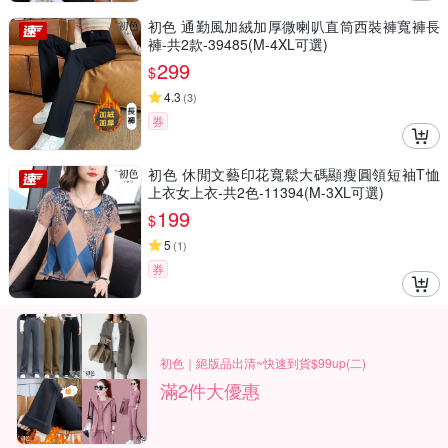
初色 通勤風加絨加厚微喇叭直筒西裝褲寬褲長
褲-共2款-39485(M-4XL可選)
299
$
4.3
(
3
)
券
初色 休閒文藝印花寬鬆大碼顯瘦圓領短袖T恤
上衣女上衣-共2色-11394(M-3XL可選)
199
$
5
(
1
)
券
初色｜絕版品出清~快速到貨$99up(二)
滿2件大優惠