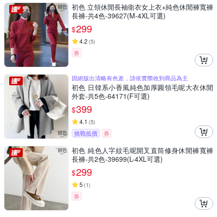
初色 立領休閒長袖衛衣女上衣+純色休閒褲寬褲
長褲-共4色-39627(M-4XL可選)
299
$
4.2
(
5
)
券
因絕版出清略有色差，請依實際收到商品為主
初色 日韓系小香風純色加厚圓領毛呢大衣休閒
外套-共5色-64171(F可選)
399
$
4.1
(
5
)
挑戰低價
券
初色 純色人字紋毛呢開叉直筒修身休閒褲寬褲
長褲-共2色-39699(L-4XL可選)
299
$
5
(
1
)
券