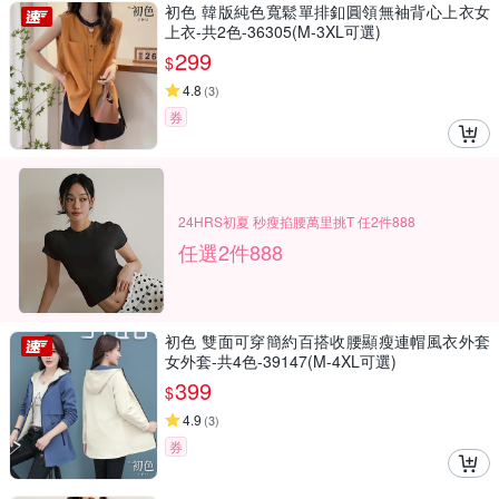
初色 韓版純色寬鬆單排釦圓領無袖背心上衣女
上衣-共2色-36305(M-3XL可選)
299
$
4.8
(
3
)
券
24HRS初夏 秒瘦掐腰萬里挑T 任2件888
任選2件888
初色 雙面可穿簡約百搭收腰顯瘦連帽風衣外套
女外套-共4色-39147(M-4XL可選)
399
$
4.9
(
3
)
券