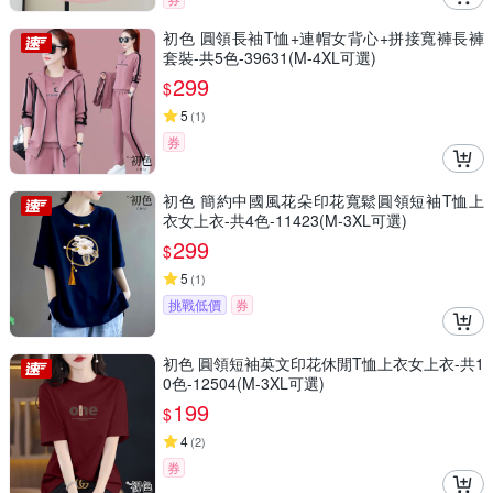
初色 圓領長袖T恤+連帽女背心+拼接寬褲長褲
套裝-共5色-39631(M-4XL可選)
299
$
5
(
1
)
券
初色 簡約中國風花朵印花寬鬆圓領短袖T恤上
衣女上衣-共4色-11423(M-3XL可選)
299
$
5
(
1
)
挑戰低價
券
初色 圓領短袖英文印花休閒T恤上衣女上衣-共1
0色-12504(M-3XL可選)
199
$
4
(
2
)
券