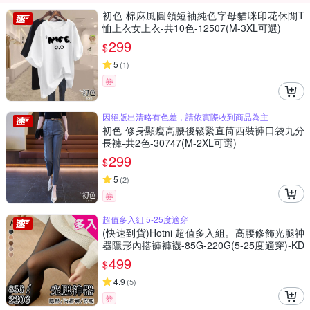
初色 棉麻風圓領短袖純色字母貓咪印花休閒T
恤上衣女上衣-共10色-12507(M-3XL可選)
299
$
5
(
1
)
券
因絕版出清略有色差，請依實際收到商品為主
初色 修身顯瘦高腰後鬆緊直筒西裝褲口袋九分
長褲-共2色-30747(M-2XL可選)
299
$
5
(
2
)
券
超值多入組 5-25度適穿
(快速到貨)Hotni 超值多入組。高腰修飾光腿神
器隱形內搭褲褲襪-85G-220G(5-25度適穿)-KD
P-2356
499
$
4.9
(
5
)
券