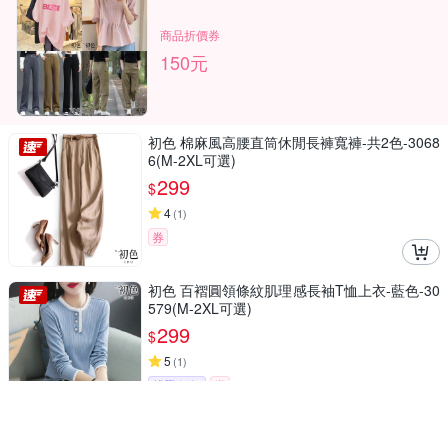
商品折價券
150元
初色 棉麻風高腰直筒休閒長褲寬褲-共2色-3068
6(M-2XL可選)
299
$
4
(
1
)
券
初色 百褶圓領條紋肌理感長袖T恤上衣-藍色-30
579(M-2XL可選)
299
$
5
(
1
)
挑戰低價
券
初色 亞麻風純色輕薄圓領無袖背心上衣女背心-