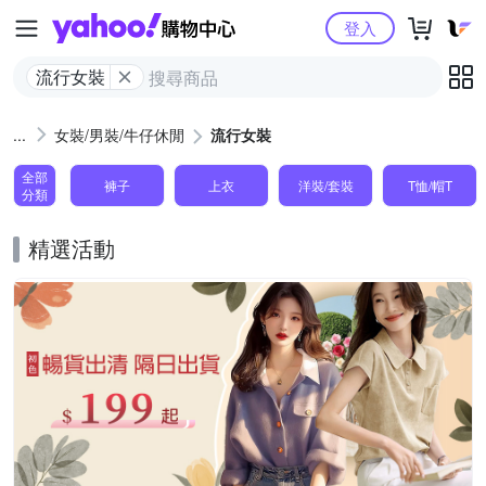
Yahoo購物中心
登入
流行女裝
女裝/男裝/牛仔休閒
流行女裝
全部
褲子
上衣
洋裝/套裝
T恤/帽T
分類
精選活動