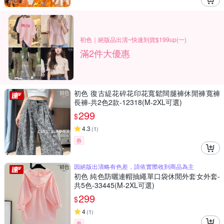
初色｜絕版品出清~快速到貨$199up(一)
滿2件大優惠
初色 復古緹花碎花印花寬鬆闊腿褲休閒褲寬褲
長褲-共2色2款-12318(M-2XL可選)
299
$
4.3
(
1
)
券
因絕版出清略有色差，請依實際收到商品為主
初色 純色防曬連帽抽繩單口袋休閒外套女外套-
共5色-33445(M-2XL可選)
299
$
4
(
1
)
券