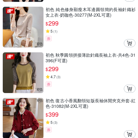
初色 純色修身顯瘦木耳邊圓領簡約長袖針織衫
女上衣-奶咖色-30277(M-2XL可選)
299
$
5
(
1
)
券
初色 秋季圓領拼接薄款針織長袖上衣-共4色-31
396(F可選)
299
$
4.7
(
3
)
券
初色 復古小香風翻領短版長袖休閒夾克外套-紅
色-31082(M-2XL可選)
399
$
5
(
3
)
券