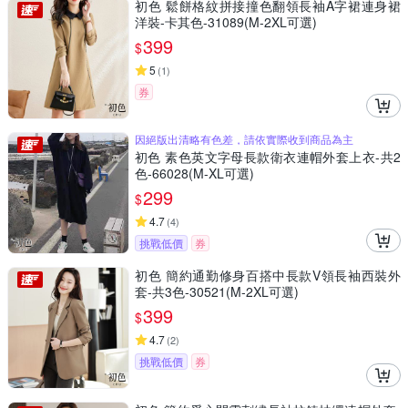
初色 鬆餅格紋拼接撞色翻領長袖A字裙連身裙
洋裝-卡其色-31089(M-2XL可選)
399
$
5
(
1
)
券
因絕版出清略有色差，請依實際收到商品為主
初色 素色英文字母長款衛衣連帽外套上衣-共2
色-66028(M-XL可選)
299
$
4.7
(
4
)
挑戰低價
券
初色 簡約通勤修身百搭中長款V領長袖西裝外
套-共3色-30521(M-2XL可選)
399
$
4.7
(
2
)
挑戰低價
券