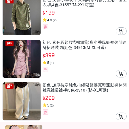
衣-共4色-31557(M-2XL可選)
199
$
4.3
(
2
)
券
初色 素色圓領腰帶收腰顯瘦小香風短袖休閒連
身裙洋裝-粉紅色-34913(M-XL可選)
399
$
5
(
1
)
券
初色 加厚抗寒純色抽繩鬆緊腰寬鬆運動褲休閒
褲寬褲長褲-共3色-39107(M-XL可選)
299
$
5
(
2
)
券