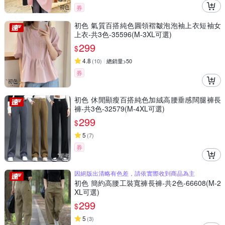
券
初色 氣質百搭純色圓領褶皺泡泡袖上衣短袖女
上衣-共3色-35596(M-3XL可選)
299
$
4.8
(
10
)
總銷量>50
券
初色 休閒顯瘦百搭純色加絨高腰垂感闊腿褲長
褲-共3色-32579(M-4XL可選)
299
$
5
(
7
)
券
因絕版出清略有色差，請依實際收到商品為主
初色 簡約高腰工裝寬褲長褲-共2色-66608(M-2
XL可選)
299
$
5
(
3
)