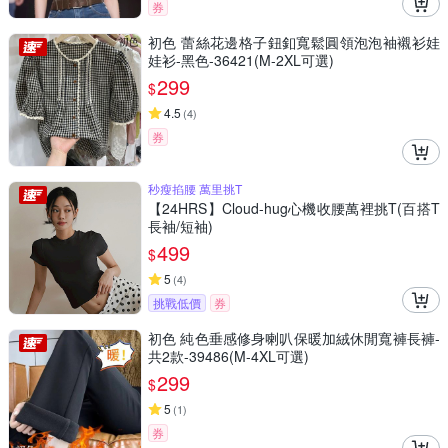
券
初色 蕾絲花邊格子鈕釦寬鬆圓領泡泡袖襯衫娃
娃衫-黑色-36421(M-2XL可選)
299
$
4.5
(
4
)
券
秒瘦掐腰 萬里挑T
【24HRS】Cloud-hug心機收腰萬裡挑T(百搭T
長袖/短袖)
499
$
5
(
4
)
挑戰低價
券
初色 純色垂感修身喇叭保暖加絨休閒寬褲長褲-
共2款-39486(M-4XL可選)
299
$
5
(
1
)
券