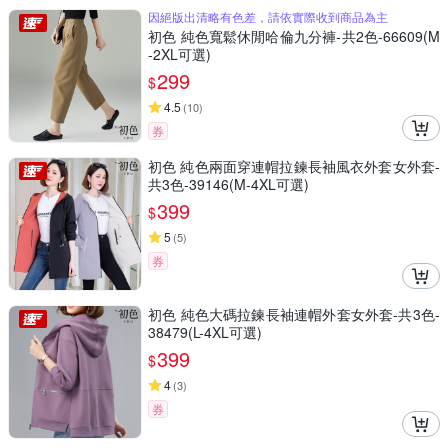
因絕版出清略有色差，請依實際收到商品為主
初色 純色寬鬆休閒哈倫九分褲-共2色-66609(M
-2XL可選)
299
$
4.5
(
10
)
券
初色 純色兩面穿連帽拉鍊長袖風衣外套女外套-
共3色-39146(M-4XL可選)
399
$
5
(
5
)
券
初色 純色大碼拉鍊長袖連帽外套女外套-共3色-
38479(L-4XL可選)
399
$
4
(
3
)
券