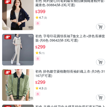
初色 簡約愛心閃電刺繡長袖拉鍊抽繩連帽外套-
藏青色-30884(M-2XL可選)
399
$
4.7
(
3
)
券
初色 字母印花圓領長袖T恤女上衣+拼色長褲套
裝-共6色-39642(M-3XL可選)
299
$
5
(
1
)
券
初色 拚色鏤空菱格翻領長袖針織上衣-共3色-31
167(F可選)
299
$
4.3
(
2
)
券
初色 文藝小碎花中大碼高領內搭打底衫T恤上