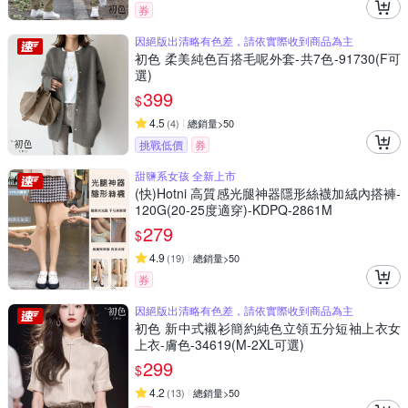
券
因絕版出清略有色差，請依實際收到商品為主
初色 柔美純色百搭毛呢外套-共7色-91730(F可
選)
399
$
4.5
(
4
)
總銷量>50
挑戰低價
券
甜鹽系女孩 全新上市
(快)Hotni 高質感光腿神器隱形絲襪加絨內搭褲-
120G(20-25度適穿)-KDPQ-2861M
279
$
4.9
(
19
)
總銷量>50
券
因絕版出清略有色差，請依實際收到商品為主
初色 新中式襯衫簡約純色立領五分短袖上衣女
上衣-膚色-34619(M-2XL可選)
299
$
4.2
(
13
)
總銷量>50