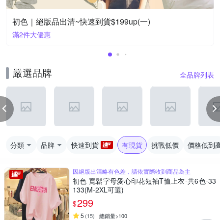
初色｜絕版品出清~快速到貨$199up(一)
滿2件大優惠
嚴選品牌
全品牌列表
分類
品牌
快速到貨
有現貨
挑戰低價
價格低到
因絕版出清略有色差，請依實際收到商品為主
初色 寬鬆字母愛心印花短袖T恤上衣-共6色-33
133(M-2XL可選)
299
$
5
(
15
)
總銷量>100