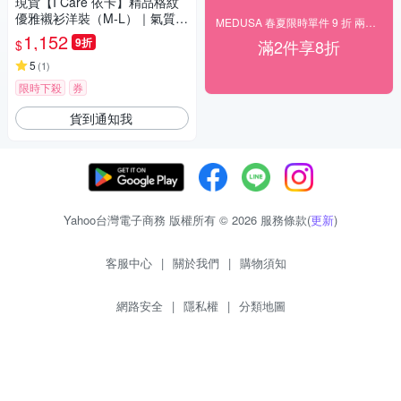
現貨【I Care 依卡】精品格紋
優雅襯衫洋裝（M-L）｜氣質洋
MEDUSA 春夏限時單件 9 折 兩件 8 折
裝 襯衫洋裝 格紋洋裝
1,152
9折
滿2件享8折
$
5
(
1
)
限時下殺
券
貨到通知我
Yahoo台灣電子商務 版權所有 © 2026 服務條款(
更新
)
客服中心
|
關於我們
|
購物須知
網路安全
|
隱私權
|
分類地圖