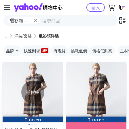
Yahoo購物中心
登入
襯衫領洋
裝
洋裝/套裝
襯衫領洋裝
品牌
快速到貨
有現貨
挑戰低價
價格低到高
主材
補貨中