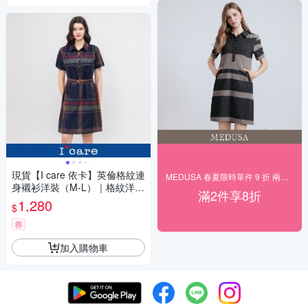
現貨【I care 依卡】英倫格紋連
MEDUSA 春夏限時單件 9 折 兩件 8 折
身襯衫洋裝（M-L）｜格紋洋裝
滿2件享8折
襯衫洋裝 休閒洋裝
1,280
$
券
加入購物車