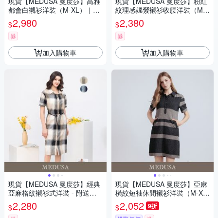
現貨【MEDUSA 曼度莎】高雅
現貨【MEDUSA 曼度莎】粉紅
都會白襯衫洋裝（M-XL）｜襯
紋理感嫘縈襯衫收腰洋裝（M-X
衫洋裝 都會造型 上班穿搭
L）｜嫘縈洋裝 襯衫洋裝 氣質
2,980
2,380
$
$
穿搭
券
券
加入購物車
加入購物車
現貨【MEDUSA 曼度莎】經典
現貨【MEDUSA 曼度莎】亞麻
亞麻格紋襯衫式洋裝 - 附送皮
橫紋短袖休閒襯衫洋裝（M-X
帶 - 2色（M-XL）｜亞麻洋裝
L）｜休閒洋裝 一件式洋裝 涼
2,280
2,052
9折
$
$
休閒穿搭
感透氣亞麻