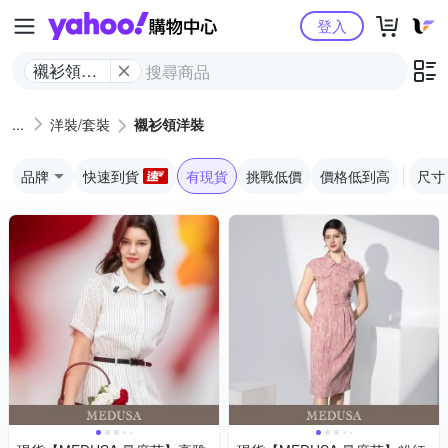
Yahoo購物中心
登入
襯衫領洋
裝
洋裝/套裝
襯衫領洋裝
品牌
快速到貨
有現貨
挑戰低價
價格低到高
尺寸