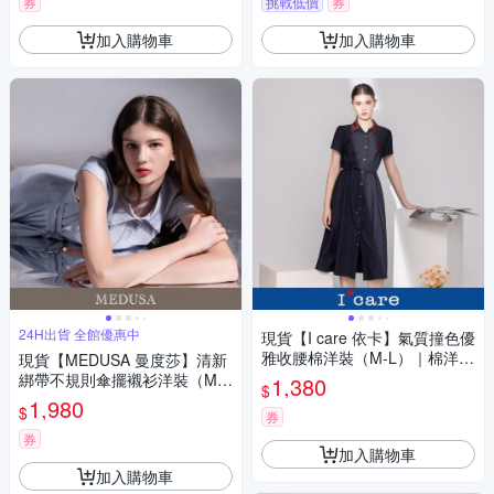
券
挑戰低價
券
加入購物車
加入購物車
24H出貨 全館優惠中
現貨【I care 依卡】氣質撞色優
雅收腰棉洋裝（M-L）｜棉洋裝
現貨【MEDUSA 曼度莎】清新
撞色洋裝 女休閒洋裝
綁帶不規則傘擺襯衫洋裝（M-
1,380
$
L）｜洋裝推薦 襯衫洋裝 法式
1,980
$
券
洋裝
券
加入購物車
加入購物車