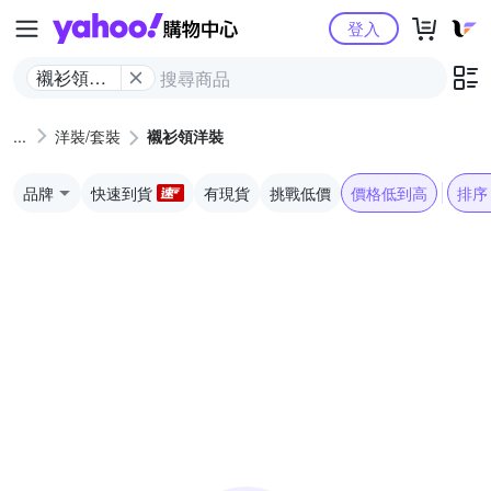
Yahoo購物中心
登入
襯衫領洋
裝
洋裝/套裝
襯衫領洋裝
品牌
快速到貨
有現貨
挑戰低價
價格低到高
排序