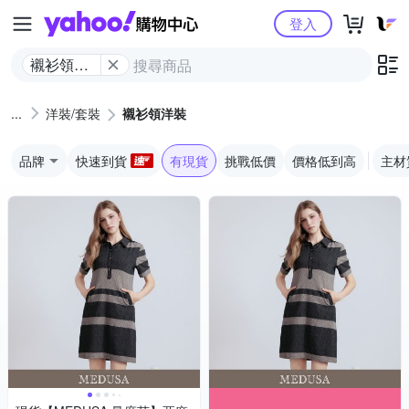
Yahoo購物中心
登入
襯衫領洋
裝
洋裝/套裝
襯衫領洋裝
品牌
快速到貨
有現貨
挑戰低價
價格低到高
主材