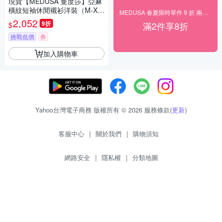
現貨【MEDUSA 曼度莎】亞麻
橫紋短袖休閒襯衫洋裝（M-X
MEDUSA 春夏限時單件 9 折 兩件 8 折
L）｜休閒洋裝 一件式洋裝 涼
2,052
9折
滿2件享8折
$
感透氣亞麻
挑戰低價
券
加入購物車
Yahoo台灣電子商務 版權所有 © 2026 服務條款(
更新
)
客服中心
|
關於我們
|
購物須知
網路安全
|
隱私權
|
分類地圖