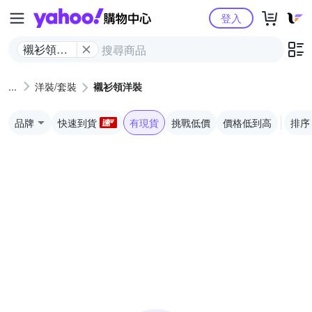
Yahoo購物中心
登入
襯衫領洋
裝
洋裝/套裝
襯衫領洋裝
品牌
快速到貨
有現貨
挑戰低價
價格低到高
排序