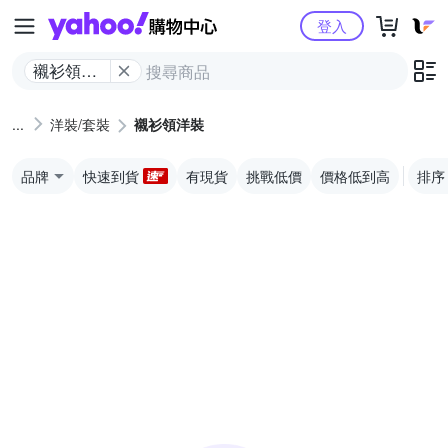
Yahoo購物中心
登入
襯衫領洋
裝
洋裝/套裝
襯衫領洋裝
品牌
快速到貨
有現貨
挑戰低價
價格低到高
排序