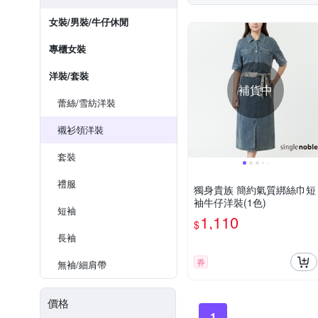
女裝/男裝/牛仔休閒
專櫃女裝
洋裝/套裝
補貨中
蕾絲/雪紡洋裝
襯衫領洋裝
套裝
禮服
獨身貴族 簡約氣質綁絲巾短
袖牛仔洋裝(1色)
短袖
1,110
$
長袖
券
無袖/細肩帶
價格
1