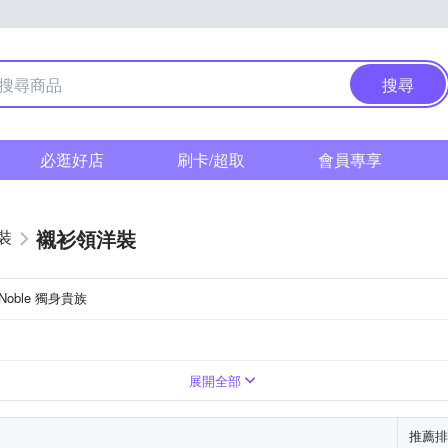
搜尋
必逛好店
刷卡/超取
會員專享
襯衫領洋裝
裝
leNoble 獨身貴族
展開全部
推薦排