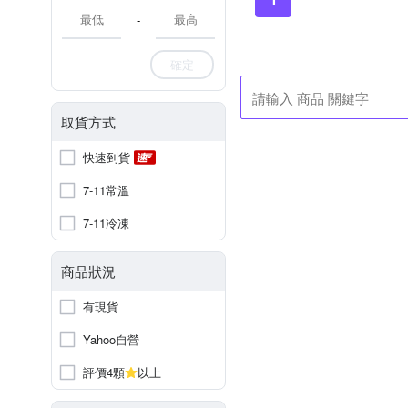
-
確定
取貨方式
快速到貨
7-11常溫
7-11冷凍
商品狀況
有現貨
Yahoo自營
評價4顆
以上