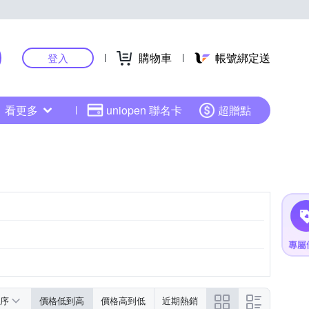
購物車
帳號綁定送
登入
看更多
uniopen 聯名卡
超贈點
序
價格低到高
價格高到低
近期熱銷