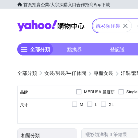
首頁
拍賣
企業/大宗採購入口
合作招商
App下載
Yahoo購物中心
襯衫領洋裝
全部分類
點換券
登記送
女裝/男裝/牛仔休閒
專櫃女裝
洋裝/套
MEDUSA 曼度莎
Sing
品牌
M
L
XL
尺寸
品牌名稱
基本
正常版型
短袖
洋裝
棉
麻|絲
款式
版型
袖長
類型
顏色
主材質
襯衫領洋裝 3 筆結果
相關分類