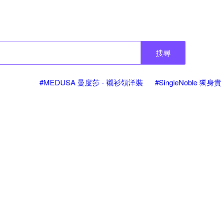
搜尋
#MEDUSA 曼度莎 - 襯衫領洋裝
#SingleNoble 獨