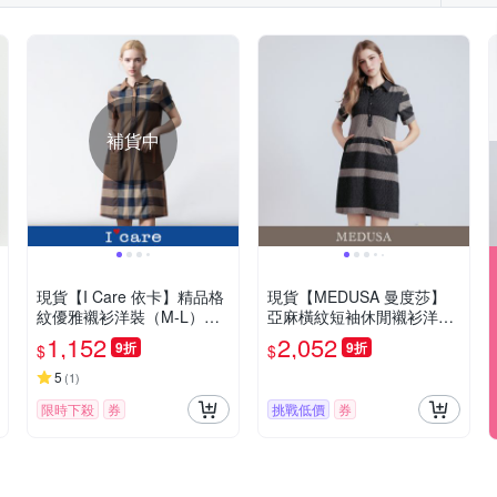
補貨中
現貨【I Care 依卡】精品格
現貨【MEDUSA 曼度莎】
紋優雅襯衫洋裝（M-L）｜
亞麻橫紋短袖休閒襯衫洋裝
氣質洋裝 襯衫洋裝 格紋洋
（M-XL）｜休閒洋裝 一件
1,152
2,052
9折
9折
$
$
裝
式洋裝 涼感透氣亞麻
5
(
1
)
限時下殺
券
挑戰低價
券