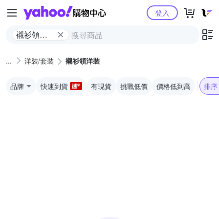
Yahoo購物中心
登入
襯衫領洋
裝
洋裝/套裝
襯衫領洋裝
品牌
快速到貨
有現貨
挑戰低價
價格低到高
排序