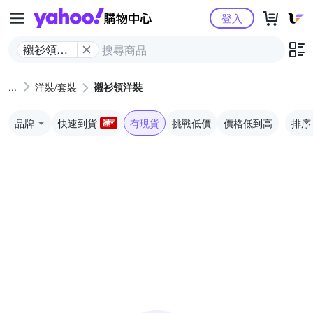
Yahoo購物中心
登入
襯衫領洋
裝
洋裝/套裝
襯衫領洋裝
品牌
快速到貨
有現貨
挑戰低價
價格低到高
排序