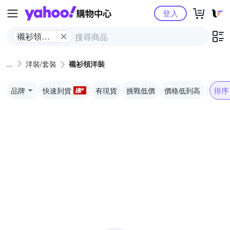
Yahoo購物中心
登入
襯衫領洋
裝
洋裝/套裝
襯衫領洋裝
品牌
快速到貨
有現貨
挑戰低價
價格低到高
排序