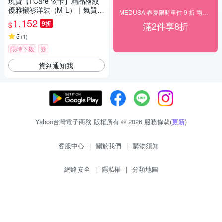
現貨【I Care 依卡】精品格紋
優雅襯衫洋裝（M-L）｜氣質洋
MEDUSA 春夏限時單件 9 折 兩件 8 折
裝 襯衫洋裝 格紋洋裝
1,152
9折
滿2件享8折
$
5
(
1
)
限時下殺
券
貨到通知我
Yahoo台灣電子商務 版權所有 © 2026 服務條款(
更新
)
客服中心
|
關於我們
|
購物須知
網路安全
|
隱私權
|
分類地圖