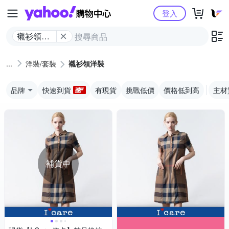
Yahoo購物中心
登入
襯衫領洋
裝
洋裝/套裝
襯衫領洋裝
品牌
快速到貨
有現貨
挑戰低價
價格低到高
主材
補貨中