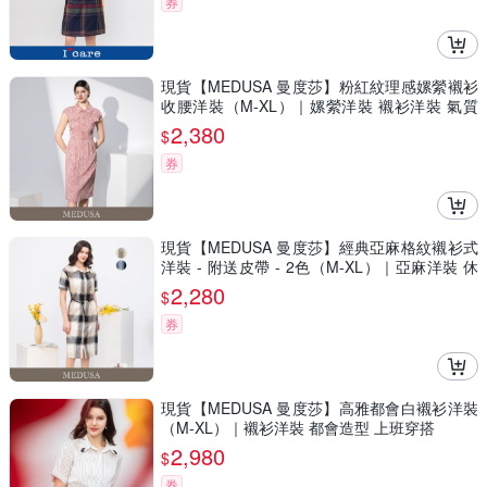
券
現貨【MEDUSA 曼度莎】粉紅紋理感嫘縈襯衫
收腰洋裝（M-XL）｜嫘縈洋裝 襯衫洋裝 氣質
穿搭
2,380
$
券
現貨【MEDUSA 曼度莎】經典亞麻格紋襯衫式
洋裝 - 附送皮帶 - 2色（M-XL）｜亞麻洋裝 休
閒穿搭
2,280
$
券
現貨【MEDUSA 曼度莎】高雅都會白襯衫洋裝
（M-XL）｜襯衫洋裝 都會造型 上班穿搭
2,980
$
券