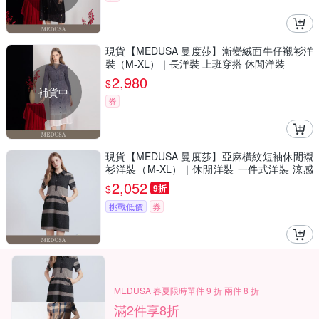
現貨【MEDUSA 曼度莎】漸變絨面牛仔襯衫洋
裝（M-XL）｜長洋裝 上班穿搭 休閒洋裝
2,980
$
補貨中
券
現貨【MEDUSA 曼度莎】亞麻橫紋短袖休閒襯
衫洋裝（M-XL）｜休閒洋裝 一件式洋裝 涼感
透氣亞麻
2,052
$
9折
挑戰低價
券
MEDUSA 春夏限時單件 9 折 兩件 8 折
滿2件享8折