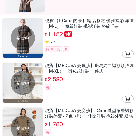
現貨【I Care 依卡】精品格紋優雅襯衫洋裝
（M-L）｜氣質洋裝 襯衫洋裝 格紋洋裝
1,152
$
9折
補貨中
5
(
1
)
限時下殺
券
現貨【MEDUSA 曼度莎】斑馬純白襯衫領洋裝
（M-XL）｜襯衫式洋裝 一件式
2,580
$
補貨中
券
現貨【MEDUSA 曼度莎】I Care 造型傘襬襯衫
洋裝外套 - 2色（F）｜休閒洋裝 襯衫外套 遮陽
1,780
$
補貨中
券