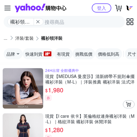
Yahoo購物中心
登入
襯衫領洋
裝
洋裝/套裝
襯衫領洋裝
品牌
快速到貨
有現貨
挑戰低價
價格低到高
尺寸
24H出貨 全館優惠中
現貨【MEDUSA 曼度莎】清新綁帶不規則傘擺
襯衫洋裝（M-L）｜洋裝推薦 襯衫洋裝 法式洋
裝
1,980
$
券
現貨【I care 依卡】英倫格紋連身襯衫洋裝（M
-L）｜格紋洋裝 襯衫洋裝 休閒洋裝
1,280
$