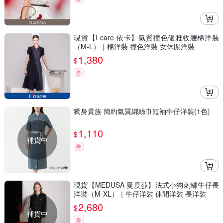
現貨【I care 依卡】氣質撞色優雅收腰棉洋裝
（M-L）｜棉洋裝 撞色洋裝 女休閒洋裝
1,380
$
券
獨身貴族 簡約氣質綁絲巾短袖牛仔洋裝(1色)
1,110
$
補貨中
券
現貨【MEDUSA 曼度莎】法式小狗刺繡牛仔長
洋裝（M-XL）｜牛仔洋裝 休閒洋裝 長洋裝
2,680
$
補貨中
券