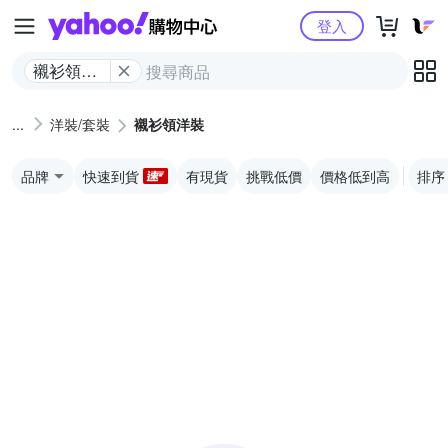
Yahoo購物中心
登入
襯衫領洋
裝
洋裝/套裝
襯衫領洋裝
品牌
快速到貨
有現貨
挑戰低價
價格低到高
排序