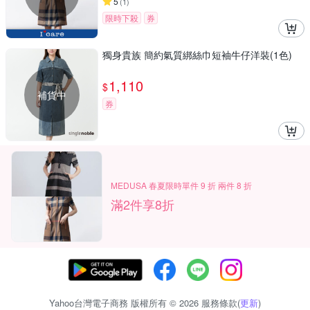
5
(
1
)
限時下殺
券
獨身貴族 簡約氣質綁絲巾短袖牛仔洋裝(1色)
1,110
$
補貨中
券
MEDUSA 春夏限時單件 9 折 兩件 8 折
滿2件享8折
Yahoo台灣電子商務 版權所有 © 2026 服務條款(
更新
)