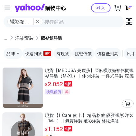
Yahoo購物中心
登入
襯衫領洋
裝
洋裝/套裝
襯衫領洋裝
品牌
快速到貨
有現貨
挑戰低價
價格低到高
尺寸
現貨【MEDUSA 曼度莎】亞麻橫紋短袖休閒襯
衫洋裝（M-XL）｜休閒洋裝 一件式洋裝 涼感
透氣亞麻
2,052
$
9折
挑戰低價
券
現貨【I Care 依卡】精品格紋優雅襯衫洋裝
（M-L）｜氣質洋裝 襯衫洋裝 格紋洋裝
1,152
$
9折
補貨中