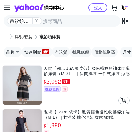
Yahoo購物中心
登入
襯衫領洋
裝
洋裝/套裝
襯衫領洋裝
品牌
快速到貨
有現貨
挑戰低價
價格低到高
尺寸
現貨【MEDUSA 曼度莎】亞麻橫紋短袖休閒襯
衫洋裝（M-XL）｜休閒洋裝 一件式洋裝 涼感
透氣亞麻
2,052
$
9折
挑戰低價
券
現貨【I care 依卡】氣質撞色優雅收腰棉洋裝
（M-L）｜棉洋裝 撞色洋裝 女休閒洋裝
1,380
$