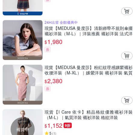
24H出貨 全館優惠中
現貨【MEDUSA 曼度莎】清新綁帶不規則傘擺
襯衫洋裝（M-L）｜洋裝推薦 襯衫洋裝 法式洋
裝
1,980
$
券
現貨【MEDUSA 曼度莎】粉紅紋理感嫘縈襯衫
收腰洋裝（M-XL）｜嫘縈洋裝 襯衫洋裝 氣質
穿搭
2,380
$
券
現貨【I Care 依卡】精品格紋優雅襯衫洋裝
（M-L）｜氣質洋裝 襯衫洋裝 格紋洋裝
1,152
$
9折
補貨中
5
(
1
)