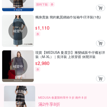
限時下殺
券
獨身貴族 簡約氣質綁絲巾短袖牛仔洋裝(1色)
1,110
$
補貨中
券
現貨【MEDUSA 曼度莎】漸變絨面牛仔襯衫洋
裝（M-XL）｜長洋裝 上班穿搭 休閒洋裝
2,980
$
補貨中
券
MEDUSA 春夏限時單件 9 折 兩件 8 折
滿2件享8折