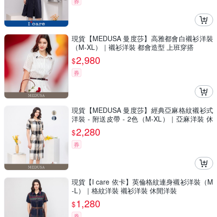
券
現貨【MEDUSA 曼度莎】高雅都會白襯衫洋裝
（M-XL）｜襯衫洋裝 都會造型 上班穿搭
2,980
$
券
現貨【MEDUSA 曼度莎】經典亞麻格紋襯衫式
洋裝 - 附送皮帶 - 2色（M-XL）｜亞麻洋裝 休
閒穿搭
2,280
$
券
現貨【I care 依卡】英倫格紋連身襯衫洋裝（M
-L）｜格紋洋裝 襯衫洋裝 休閒洋裝
1,280
$
券