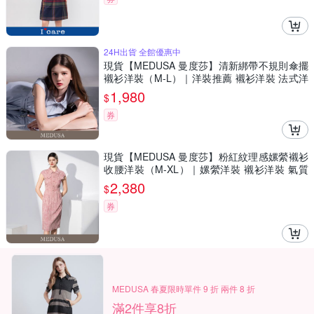
24H出貨 全館優惠中
現貨【MEDUSA 曼度莎】清新綁帶不規則傘擺
襯衫洋裝（M-L）｜洋裝推薦 襯衫洋裝 法式洋
裝
1,980
$
券
現貨【MEDUSA 曼度莎】粉紅紋理感嫘縈襯衫
收腰洋裝（M-XL）｜嫘縈洋裝 襯衫洋裝 氣質
穿搭
2,380
$
券
MEDUSA 春夏限時單件 9 折 兩件 8 折
滿2件享8折