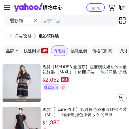
Yahoo購物中心
登入
襯衫領洋
裝
洋裝/套裝
襯衫領洋裝
品牌
快速到貨
有現貨
挑戰低價
價格低到高
尺寸
現貨【MEDUSA 曼度莎】亞麻橫紋短袖休閒襯
衫洋裝（M-XL）｜休閒洋裝 一件式洋裝 涼感
透氣亞麻
2,052
$
9折
挑戰低價
券
現貨【I care 依卡】氣質撞色優雅收腰棉洋裝
（M-L）｜棉洋裝 撞色洋裝 女休閒洋裝
1,380
$