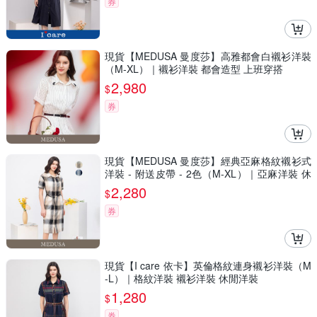
券
現貨【MEDUSA 曼度莎】高雅都會白襯衫洋裝
（M-XL）｜襯衫洋裝 都會造型 上班穿搭
2,980
$
券
現貨【MEDUSA 曼度莎】經典亞麻格紋襯衫式
洋裝 - 附送皮帶 - 2色（M-XL）｜亞麻洋裝 休
閒穿搭
2,280
$
券
現貨【I care 依卡】英倫格紋連身襯衫洋裝（M
-L）｜格紋洋裝 襯衫洋裝 休閒洋裝
1,280
$
券