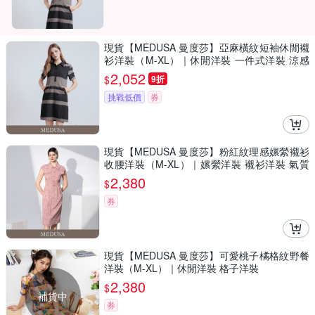
現貨【MEDUSA 曼度莎】亞麻橫紋短袖休閒襯
衫洋裝（M-XL）｜休閒洋裝 一件式洋裝 涼感
透氣亞麻
2,052
$
9折
挑戰低價
券
現貨【MEDUSA 曼度莎】粉紅紋理感嫘縈襯衫
收腰洋裝（M-XL）｜嫘縈洋裝 襯衫洋裝 氣質
穿搭
2,380
$
券
現貨【MEDUSA 曼度莎】可愛桃子橘格紋野餐
洋裝（M-XL）｜休閒洋裝 格子洋裝
2,380
$
補貨中
券