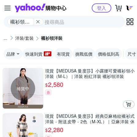
Yahoo購物中心
登入
襯衫領洋
裝
洋裝/套裝
襯衫領洋裝
品牌
快速到貨
有現貨
挑戰低價
價格低到高
尺寸
現貨【MEDUSA 曼度莎】小露腰可愛襯衫領小
洋裝（M-L）｜洋裝 粉紅洋裝 襯衫領洋裝
2,580
$
補貨中
券
現貨【MEDUSA 曼度莎】經典亞麻格紋襯衫式
洋裝 - 附送皮帶 - 2色（M-XL）｜亞麻洋裝 休
閒穿搭
2,280
$