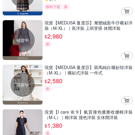
限時下殺
券
現貨【MEDUSA 曼度莎】漸變絨面牛仔襯衫洋
裝（M-XL）｜長洋裝 上班穿搭 休閒洋裝
2,980
$
補貨中
券
現貨【MEDUSA 曼度莎】斑馬純白襯衫領洋裝
（M-XL）｜襯衫式洋裝 一件式
2,580
$
補貨中
券
現貨【I care 依卡】氣質撞色優雅收腰棉洋裝
（M-L）｜棉洋裝 撞色洋裝 女休閒洋裝
1,380
$
券