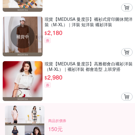
現貨【MEDUSA 曼度莎】襯衫式背印圖休閒洋
裝（M-XL）｜洋裝 短洋裝 襯衫洋裝
2,180
$
補貨中
券
現貨【MEDUSA 曼度莎】高雅都會白襯衫洋裝
（M-XL）｜襯衫洋裝 都會造型 上班穿搭
2,980
$
券
商品折價券
150元