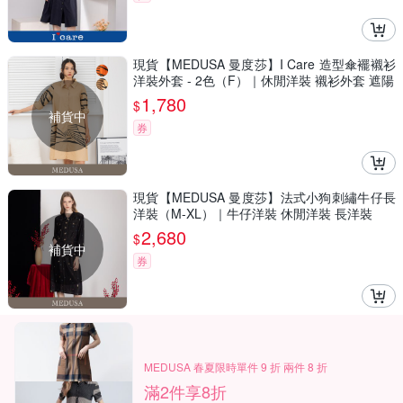
現貨【MEDUSA 曼度莎】I Care 造型傘襬襯衫
洋裝外套 - 2色（F）｜休閒洋裝 襯衫外套 遮陽
1,780
$
補貨中
券
現貨【MEDUSA 曼度莎】法式小狗刺繡牛仔長
洋裝（M-XL）｜牛仔洋裝 休閒洋裝 長洋裝
2,680
$
補貨中
券
MEDUSA 春夏限時單件 9 折 兩件 8 折
滿2件享8折