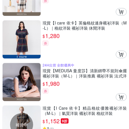
券
現貨【I care 依卡】英倫格紋連身襯衫洋裝（M
-L）｜格紋洋裝 襯衫洋裝 休閒洋裝
1,280
$
券
24H出貨 全館優惠中
現貨【MEDUSA 曼度莎】清新綁帶不規則傘擺
襯衫洋裝（M-L）｜洋裝推薦 襯衫洋裝 法式洋
裝
1,980
$
券
現貨【I Care 依卡】精品格紋優雅襯衫洋裝
（M-L）｜氣質洋裝 襯衫洋裝 格紋洋裝
1,152
$
9折
補貨中
5
(
1
)