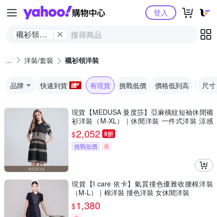
Yahoo購物中心
登入
襯衫領洋
裝
洋裝/套裝
襯衫領洋裝
品牌
快速到貨
有現貨
挑戰低價
價格低到高
尺寸
現貨【MEDUSA 曼度莎】亞麻橫紋短袖休閒襯
衫洋裝（M-XL）｜休閒洋裝 一件式洋裝 涼感
透氣亞麻
2,052
$
9折
挑戰低價
券
現貨【I care 依卡】氣質撞色優雅收腰棉洋裝
（M-L）｜棉洋裝 撞色洋裝 女休閒洋裝
1,380
$