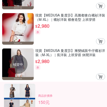
現貨【MEDUSA 曼度莎】高雅都會白襯衫洋裝
（M-XL）｜襯衫洋裝 都會造型 上班穿搭
2,980
$
券
現貨【MEDUSA 曼度莎】漸變絨面牛仔襯衫洋
裝（M-XL）｜長洋裝 上班穿搭 休閒洋裝
2,980
$
補貨中
券
商品折價券
150元