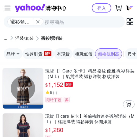
Yahoo購物中心
登入
襯衫領洋
裝
洋裝/套裝
襯衫領洋裝
品牌
快速到貨
有現貨
挑戰低價
價格低到高
尺寸
現貨【I Care 依卡】精品格紋優雅襯衫洋裝
（M-L）｜氣質洋裝 襯衫洋裝 格紋洋裝
1,152
$
9折
補貨中
5
(
1
)
限時下殺
券
現貨【I care 依卡】英倫格紋連身襯衫洋裝（M
-L）｜格紋洋裝 襯衫洋裝 休閒洋裝
1,280
$