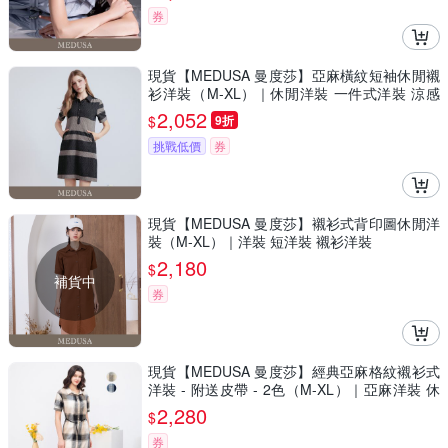
券
現貨【MEDUSA 曼度莎】亞麻橫紋短袖休閒襯
衫洋裝（M-XL）｜休閒洋裝 一件式洋裝 涼感
透氣亞麻
2,052
$
9折
挑戰低價
券
現貨【MEDUSA 曼度莎】襯衫式背印圖休閒洋
裝（M-XL）｜洋裝 短洋裝 襯衫洋裝
2,180
$
補貨中
券
現貨【MEDUSA 曼度莎】經典亞麻格紋襯衫式
洋裝 - 附送皮帶 - 2色（M-XL）｜亞麻洋裝 休
閒穿搭
2,280
$
券