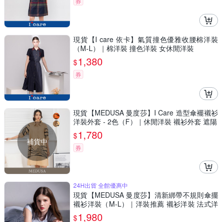
券
現貨【I care 依卡】氣質撞色優雅收腰棉洋裝
（M-L）｜棉洋裝 撞色洋裝 女休閒洋裝
1,380
$
券
現貨【MEDUSA 曼度莎】I Care 造型傘襬襯衫
洋裝外套 - 2色（F）｜休閒洋裝 襯衫外套 遮陽
1,780
$
補貨中
券
24H出貨 全館優惠中
現貨【MEDUSA 曼度莎】清新綁帶不規則傘擺
襯衫洋裝（M-L）｜洋裝推薦 襯衫洋裝 法式洋
裝
1,980
$