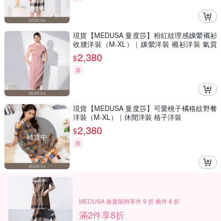
現貨【MEDUSA 曼度莎】粉紅紋理感嫘縈襯衫
收腰洋裝（M-XL）｜嫘縈洋裝 襯衫洋裝 氣質
穿搭
2,380
$
券
現貨【MEDUSA 曼度莎】可愛桃子橘格紋野餐
洋裝（M-XL）｜休閒洋裝 格子洋裝
2,380
$
補貨中
券
MEDUSA 春夏限時單件 9 折 兩件 8 折
滿2件享8折