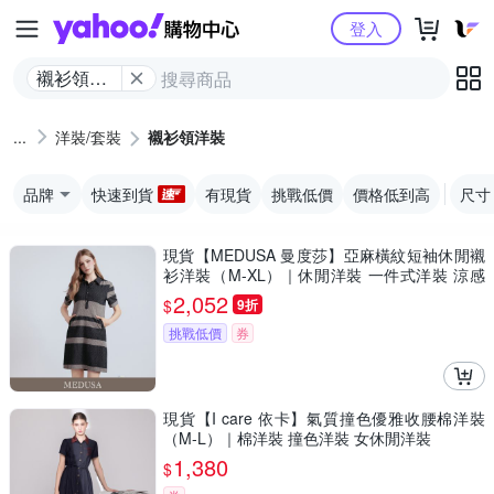
Yahoo購物中心
登入
襯衫領洋
裝
洋裝/套裝
襯衫領洋裝
品牌
快速到貨
有現貨
挑戰低價
價格低到高
尺寸
現貨【MEDUSA 曼度莎】亞麻橫紋短袖休閒襯
衫洋裝（M-XL）｜休閒洋裝 一件式洋裝 涼感
透氣亞麻
2,052
$
9折
挑戰低價
券
現貨【I care 依卡】氣質撞色優雅收腰棉洋裝
（M-L）｜棉洋裝 撞色洋裝 女休閒洋裝
1,380
$