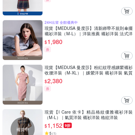
24H出貨 全館優惠中
現貨【MEDUSA 曼度莎】清新綁帶不規則傘擺
襯衫洋裝（M-L）｜洋裝推薦 襯衫洋裝 法式洋
裝
1,980
$
券
現貨【MEDUSA 曼度莎】粉紅紋理感嫘縈襯衫
收腰洋裝（M-XL）｜嫘縈洋裝 襯衫洋裝 氣質
穿搭
2,380
$
券
現貨【I Care 依卡】精品格紋優雅襯衫洋裝
（M-L）｜氣質洋裝 襯衫洋裝 格紋洋裝
1,152
$
9折
補貨中
5
(
1
)