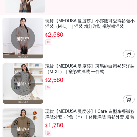
現貨【MEDUSA 曼度莎】小露腰可愛襯衫領小
洋裝（M-L）｜洋裝 粉紅洋裝 襯衫領洋裝
2,580
$
補貨中
券
現貨【MEDUSA 曼度莎】斑馬純白襯衫領洋裝
（M-XL）｜襯衫式洋裝 一件式
2,580
$
補貨中
券
現貨【MEDUSA 曼度莎】I Care 造型傘襬襯衫
洋裝外套 - 2色（F）｜休閒洋裝 襯衫外套 遮陽
1,780
$
補貨中
券