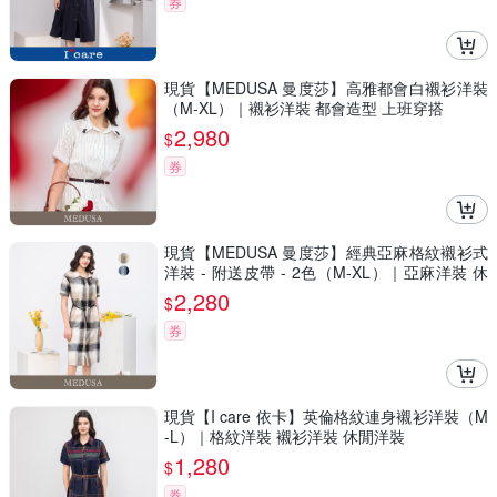
券
現貨【MEDUSA 曼度莎】高雅都會白襯衫洋裝
（M-XL）｜襯衫洋裝 都會造型 上班穿搭
2,980
$
券
現貨【MEDUSA 曼度莎】經典亞麻格紋襯衫式
洋裝 - 附送皮帶 - 2色（M-XL）｜亞麻洋裝 休
閒穿搭
2,280
$
券
現貨【I care 依卡】英倫格紋連身襯衫洋裝（M
-L）｜格紋洋裝 襯衫洋裝 休閒洋裝
1,280
$
券