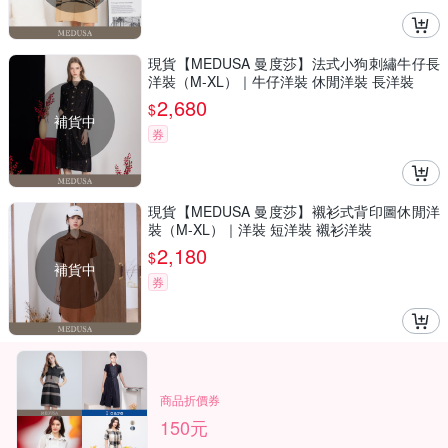
現貨【MEDUSA 曼度莎】法式小狗刺繡牛仔長
洋裝（M-XL）｜牛仔洋裝 休閒洋裝 長洋裝
2,680
$
補貨中
券
現貨【MEDUSA 曼度莎】襯衫式背印圖休閒洋
裝（M-XL）｜洋裝 短洋裝 襯衫洋裝
2,180
$
補貨中
券
商品折價券
150元