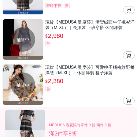
限時下殺
券
現貨【MEDUSA 曼度莎】漸變絨面牛仔襯衫洋
裝（M-XL）｜長洋裝 上班穿搭 休閒洋裝
2,980
$
補貨中
券
現貨【MEDUSA 曼度莎】可愛桃子橘格紋野餐
洋裝（M-XL）｜休閒洋裝 格子洋裝
2,380
$
補貨中
券
MEDUSA 春夏限時單件 9 折 兩件 8 折
滿2件享8折