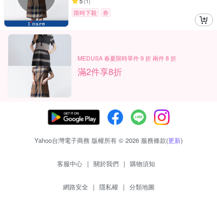
5
(
1
)
限時下殺
券
MEDUSA 春夏限時單件 9 折 兩件 8 折
滿2件享8折
Yahoo台灣電子商務 版權所有 © 2026 服務條款(
更新
)
客服中心
|
關於我們
|
購物須知
網路安全
|
隱私權
|
分類地圖