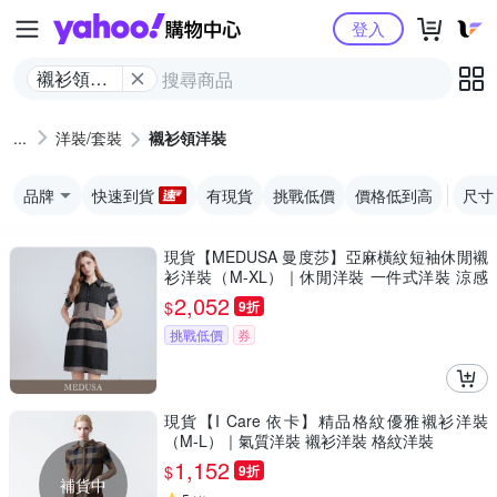
Yahoo購物中心
登入
襯衫領洋
裝
洋裝/套裝
襯衫領洋裝
品牌
快速到貨
有現貨
挑戰低價
價格低到高
尺寸
現貨【MEDUSA 曼度莎】亞麻橫紋短袖休閒襯
衫洋裝（M-XL）｜休閒洋裝 一件式洋裝 涼感
透氣亞麻
2,052
$
9折
挑戰低價
券
現貨【I Care 依卡】精品格紋優雅襯衫洋裝
（M-L）｜氣質洋裝 襯衫洋裝 格紋洋裝
1,152
$
9折
補貨中