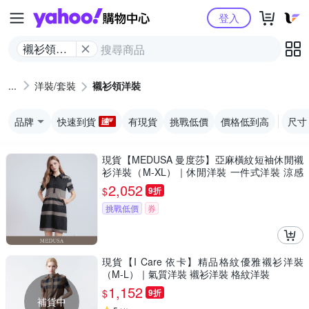
Yahoo購物中心
登入
襯衫領洋
裝
洋裝/套裝
襯衫領洋裝
品牌
快速到貨
有現貨
挑戰低價
價格低到高
尺寸
現貨【MEDUSA 曼度莎】亞麻橫紋短袖休閒襯
衫洋裝（M-XL）｜休閒洋裝 一件式洋裝 涼感
透氣亞麻
2,052
$
9折
挑戰低價
券
現貨【I Care 依卡】精品格紋優雅襯衫洋裝
（M-L）｜氣質洋裝 襯衫洋裝 格紋洋裝
1,152
$
9折
補貨中