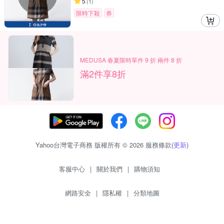
5
(
1
)
限時下殺
券
MEDUSA 春夏限時單件 9 折 兩件 8 折
滿2件享8折
Yahoo台灣電子商務 版權所有 © 2026 服務條款(
更新
)
客服中心
|
關於我們
|
購物須知
網路安全
|
隱私權
|
分類地圖