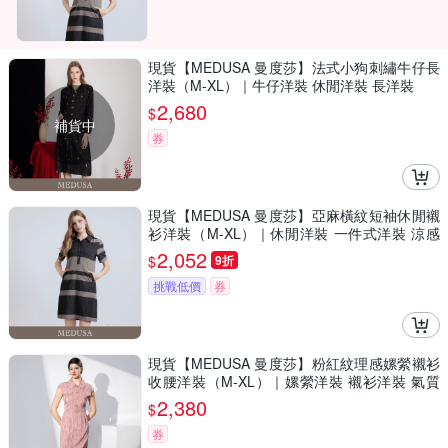
現貨【MEDUSA 曼度莎】法式小狗刺繡牛仔長
洋裝（M-XL）｜牛仔洋裝 休閒洋裝 長洋裝
2,680
$
補貨中
券
現貨【MEDUSA 曼度莎】亞麻橫紋短袖休閒襯
衫洋裝（M-XL）｜休閒洋裝 一件式洋裝 涼感
透氣亞麻
2,052
$
9折
挑戰低價
券
現貨【MEDUSA 曼度莎】粉紅紋理感嫘縈襯衫
收腰洋裝（M-XL）｜嫘縈洋裝 襯衫洋裝 氣質
穿搭
2,380
$
券