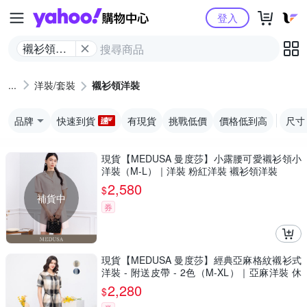
Yahoo購物中心
登入
襯衫領洋
裝
洋裝/套裝
襯衫領洋裝
品牌
快速到貨
有現貨
挑戰低價
價格低到高
尺寸
現貨【MEDUSA 曼度莎】小露腰可愛襯衫領小
洋裝（M-L）｜洋裝 粉紅洋裝 襯衫領洋裝
2,580
$
補貨中
券
現貨【MEDUSA 曼度莎】經典亞麻格紋襯衫式
洋裝 - 附送皮帶 - 2色（M-XL）｜亞麻洋裝 休
閒穿搭
2,280
$