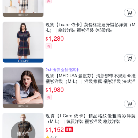
券
現貨【I care 依卡】英倫格紋連身襯衫洋裝（M
-L）｜格紋洋裝 襯衫洋裝 休閒洋裝
1,280
$
券
24H出貨 全館優惠中
現貨【MEDUSA 曼度莎】清新綁帶不規則傘擺
襯衫洋裝（M-L）｜洋裝推薦 襯衫洋裝 法式洋
裝
1,980
$
券
現貨【I Care 依卡】精品格紋優雅襯衫洋裝
（M-L）｜氣質洋裝 襯衫洋裝 格紋洋裝
1,152
$
9折
補貨中
5
(
1
)