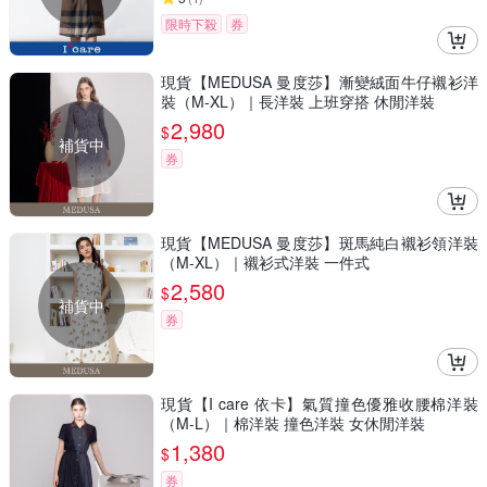
限時下殺
券
現貨【MEDUSA 曼度莎】漸變絨面牛仔襯衫洋
裝（M-XL）｜長洋裝 上班穿搭 休閒洋裝
2,980
$
補貨中
券
現貨【MEDUSA 曼度莎】斑馬純白襯衫領洋裝
（M-XL）｜襯衫式洋裝 一件式
2,580
$
補貨中
券
現貨【I care 依卡】氣質撞色優雅收腰棉洋裝
（M-L）｜棉洋裝 撞色洋裝 女休閒洋裝
1,380
$
券