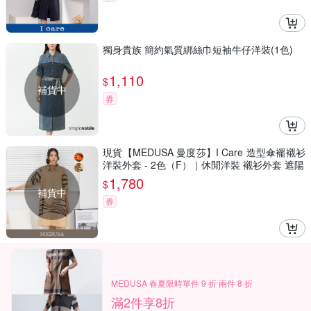
獨身貴族 簡約氣質綁絲巾短袖牛仔洋裝(1色)
1,110
$
補貨中
券
現貨【MEDUSA 曼度莎】I Care 造型傘襬襯衫
洋裝外套 - 2色（F）｜休閒洋裝 襯衫外套 遮陽
1,780
$
補貨中
券
MEDUSA 春夏限時單件 9 折 兩件 8 折
滿2件享8折