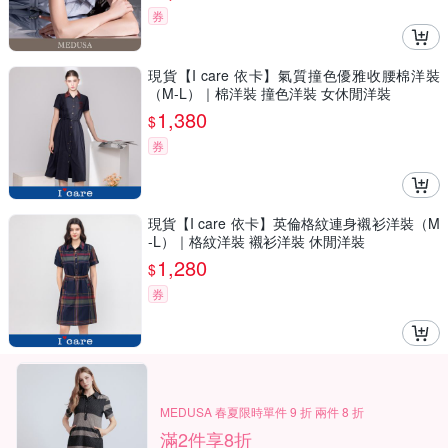
券
現貨【I care 依卡】氣質撞色優雅收腰棉洋裝
（M-L）｜棉洋裝 撞色洋裝 女休閒洋裝
1,380
$
券
現貨【I care 依卡】英倫格紋連身襯衫洋裝（M
-L）｜格紋洋裝 襯衫洋裝 休閒洋裝
1,280
$
券
MEDUSA 春夏限時單件 9 折 兩件 8 折
滿2件享8折