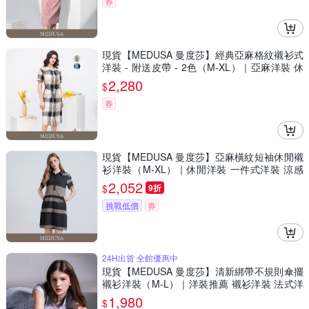
券
現貨【MEDUSA 曼度莎】經典亞麻格紋襯衫式
洋裝 - 附送皮帶 - 2色（M-XL）｜亞麻洋裝 休
閒穿搭
2,280
$
券
現貨【MEDUSA 曼度莎】亞麻橫紋短袖休閒襯
衫洋裝（M-XL）｜休閒洋裝 一件式洋裝 涼感
透氣亞麻
2,052
$
9折
挑戰低價
券
24H出貨 全館優惠中
現貨【MEDUSA 曼度莎】清新綁帶不規則傘擺
襯衫洋裝（M-L）｜洋裝推薦 襯衫洋裝 法式洋
裝
1,980
$