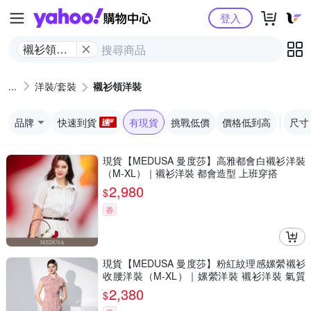
Yahoo購物中心
登入
襯衫領洋
裝
洋裝/套裝
襯衫領洋裝
品牌
快速到貨
有現貨
挑戰低價
價格低到高
尺寸
現貨【MEDUSA 曼度莎】高雅都會白襯衫洋裝
（M-XL）｜襯衫洋裝 都會造型 上班穿搭
2,980
$
券
現貨【MEDUSA 曼度莎】粉紅紋理感嫘縈襯衫
收腰洋裝（M-XL）｜嫘縈洋裝 襯衫洋裝 氣質
穿搭
2,380
$