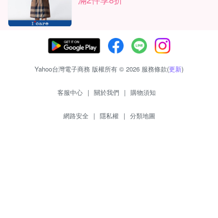
Yahoo台灣電子商務 版權所有 © 2026 服務條款(
更新
)
客服中心
|
關於我們
|
購物須知
網路安全
|
隱私權
|
分類地圖