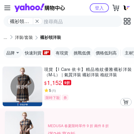
Yahoo購物中心
登入
襯衫領洋
裝
洋裝/套裝
襯衫領洋裝
品牌
快速到貨
有現貨
挑戰低價
價格低到高
主材
現貨【I Care 依卡】精品格紋優雅襯衫洋裝
（M-L）｜氣質洋裝 襯衫洋裝 格紋洋裝
1,152
$
9折
補貨中
5
(
1
)
限時下殺
券
MEDUSA 春夏限時單件 9 折 兩件 8 折
滿2件享8折