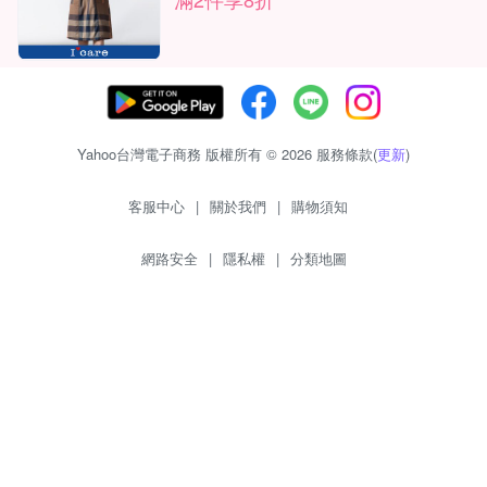
Yahoo台灣電子商務 版權所有 © 2026 服務條款(
更新
)
客服中心
|
關於我們
|
購物須知
網路安全
|
隱私權
|
分類地圖