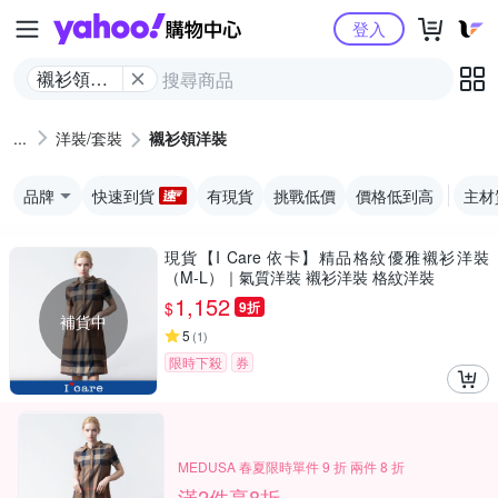
Yahoo購物中心
登入
襯衫領洋
裝
洋裝/套裝
襯衫領洋裝
品牌
快速到貨
有現貨
挑戰低價
價格低到高
主材
現貨【I Care 依卡】精品格紋優雅襯衫洋裝
（M-L）｜氣質洋裝 襯衫洋裝 格紋洋裝
1,152
$
9折
補貨中
5
(
1
)
限時下殺
券
MEDUSA 春夏限時單件 9 折 兩件 8 折
滿2件享8折