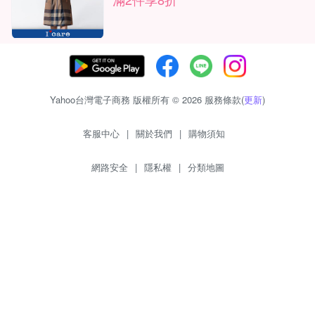
Yahoo台灣電子商務 版權所有 © 2026 服務條款(
更新
)
客服中心
|
關於我們
|
購物須知
網路安全
|
隱私權
|
分類地圖