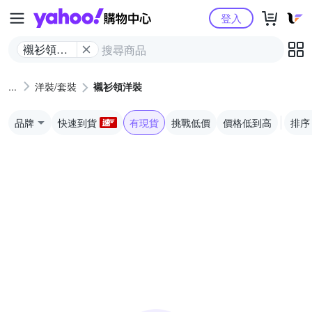
Yahoo購物中心
登入
襯衫領洋
裝
洋裝/套裝
襯衫領洋裝
品牌
快速到貨
有現貨
挑戰低價
價格低到高
排序