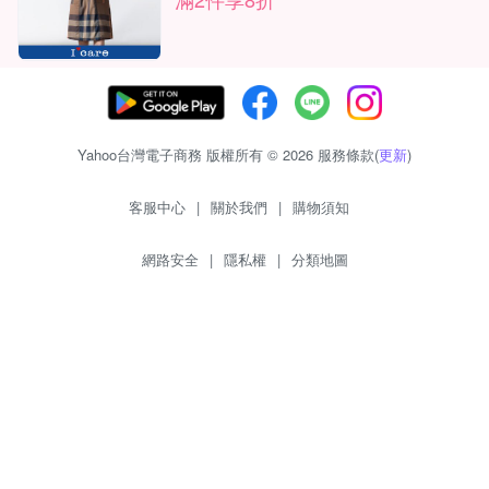
Yahoo台灣電子商務 版權所有 © 2026 服務條款(
更新
)
客服中心
|
關於我們
|
購物須知
網路安全
|
隱私權
|
分類地圖