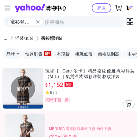
Yahoo購物中心
登入
襯衫領洋
裝
洋裝/套裝
襯衫領洋裝
品牌
快速到貨
有現貨
挑戰低價
價格低到高
主材
現貨【I Care 依卡】精品格紋優雅襯衫洋裝
（M-L）｜氣質洋裝 襯衫洋裝 格紋洋裝
1,152
$
9折
補貨中
5
(
1
)
限時下殺
券
MEDUSA 春夏限時單件 9 折 兩件 8 折
滿2件享8折