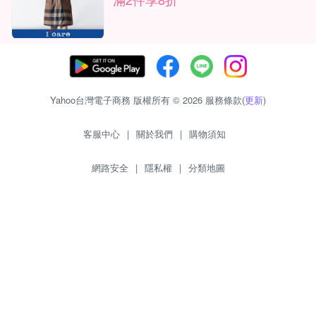
Yahoo台灣電子商務 版權所有 © 2026 服務條款(
更新
)
客服中心
|
關於我們
|
購物須知
網路安全
|
隱私權
|
分類地圖