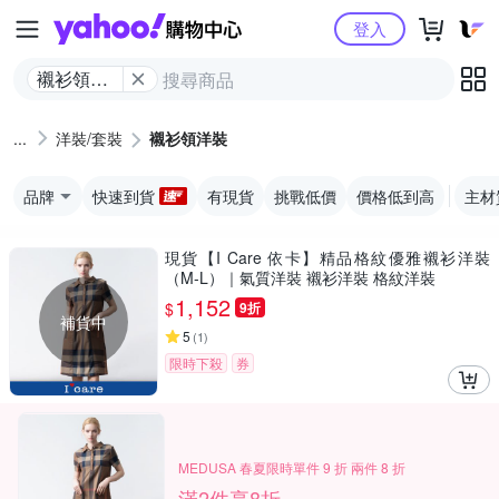
Yahoo購物中心
登入
襯衫領洋
裝
洋裝/套裝
襯衫領洋裝
品牌
快速到貨
有現貨
挑戰低價
價格低到高
主材
現貨【I Care 依卡】精品格紋優雅襯衫洋裝
（M-L）｜氣質洋裝 襯衫洋裝 格紋洋裝
1,152
$
9折
補貨中
5
(
1
)
限時下殺
券
MEDUSA 春夏限時單件 9 折 兩件 8 折
滿2件享8折