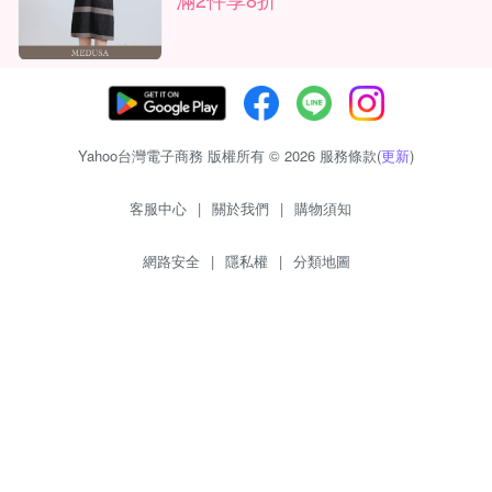
Yahoo台灣電子商務 版權所有 © 2026 服務條款(
更新
)
客服中心
|
關於我們
|
購物須知
網路安全
|
隱私權
|
分類地圖