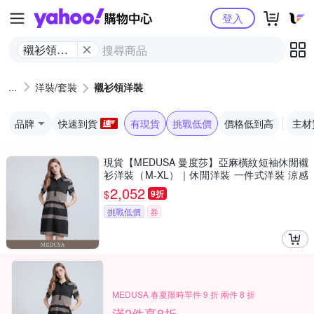
Yahoo購物中心
登入
襯衫領洋
裝
洋裝/套裝
襯衫領洋裝
品牌
快速到貨
有現貨
挑戰低價
價格低到高
主材
現貨【MEDUSA 曼度莎】亞麻橫紋短袖休閒襯
衫洋裝（M-XL）｜休閒洋裝 一件式洋裝 涼感
透氣亞麻
2,052
$
9折
挑戰低價
券
MEDUSA 春夏限時單件 9 折 兩件 8 折
滿2件享8折