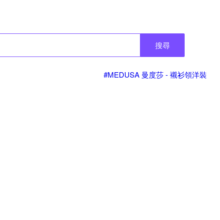
搜尋
#MEDUSA 曼度莎 - 襯衫領洋裝