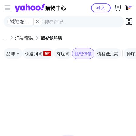
Yahoo購物中心
登入
襯衫領洋
裝
洋裝/套裝
襯衫領洋裝
品牌
快速到貨
有現貨
挑戰低價
價格低到高
排序