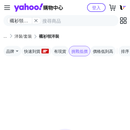
Yahoo購物中心
登入
襯衫領洋
裝
洋裝/套裝
襯衫領洋裝
品牌
快速到貨
有現貨
挑戰低價
價格低到高
排序